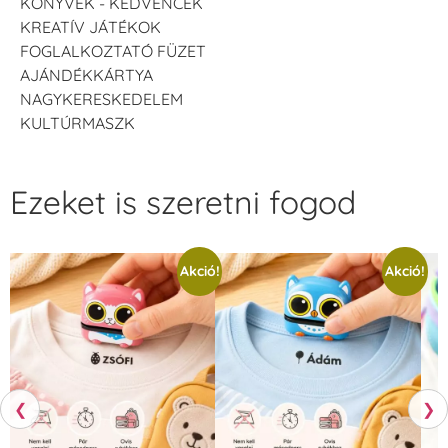
KÖNYVEK - KEDVENCEK
KREATÍV JÁTÉKOK
FOGLALKOZTATÓ FÜZET
AJÁNDÉKKÁRTYA
NAGYKERESKEDELEM
KULTÚRMASZK
Ezeket is szeretni fogod
Akció!
Akció!
❮
❯