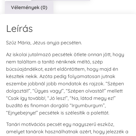
Vélemények (0)
Leírás
Szűz Mária, Jézus anyja pecséten.
Az iskolai jutalmazó pecsétek ötlete onnan jött, hogy
nem találtam a tanító néniknek méltó, szép
búcsúajándékot, ezért eldöntöttem, hogy majd én
készítek nekik. Azóta pedig folyamatosan jutnak
eszembe jobbnál jobb mondatok és rajzok. “Szépen
dolgoztál!”, “Ügyes vagy!”, “Szépen olvastál!” mellett
“Csak így tovább!, “Jó lesz!”, “Na, látod megy ez!”
buzdító és finoman dorgáló “Irgumburgum”,
“Ejnyebejnye!” pecsétek is szélesítik a palettát.
Tanári motívációs pecsét egy nagyszerű eszköz,
amelyet tanárok használhatnak azért, hogy jelezzék a