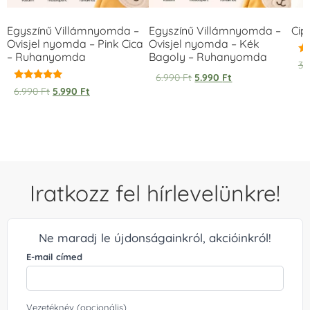
Egyszínű Villámnyomda –
Egyszínű Villámnyomda –
Cip
Ovisjel nyomda – Pink Cica
Ovisjel nyomda – Kék
– Ruhanyomda
Bagoly – Ruhanyomda
Ér
3.
5.
6.990
Ft
5.990
Ft
/ 
Értékelés:
6.990
Ft
5.990
Ft
5.00
/ 5
Iratkozz fel hírlevelünkre!
Ne maradj le újdonságainkról, akcióinkról!
E-mail címed
Vezetéknév (opcionális)