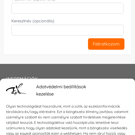
Keresztnév (opcionális)
Feliratkozom
INFORMÁCIÓK
Adatvédelmi beállítások
Általános szerződési feltételek
kezelése
Adatkezelési tájékoztató
Impresszum
Olyan technológiákat használunk, mint a sütik, az eszközinformációk
tárolására és/vagy elérésére. Ezt a böngészési élmény javítása, valamint
személyre szabott és nem személyre szabott hirdetések megjelenítése
céljából tesszük. E technológiákhoz való hozzájárulás lehetővé teszi
KAPCSOLAT
számunkra, hogy olyan adatokat kezeljünk, mint a böngészési viselkedés
vagy az egyedi azonosítók ezen a webhelyen. Ha nem járul hozzá, vagy