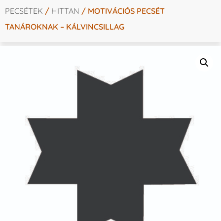
PECSÉTEK
/
HITTAN
/ MOTIVÁCIÓS PECSÉT
TANÁROKNAK – KÁLVINCSILLAG