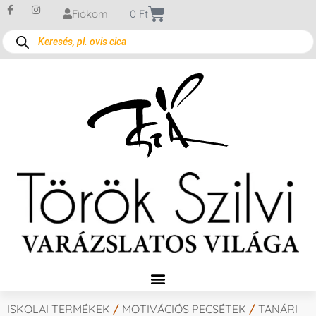
Fiókom
0
Ft
ISKOLAI TERMÉKEK
/
MOTIVÁCIÓS PECSÉTEK
/
TANÁRI