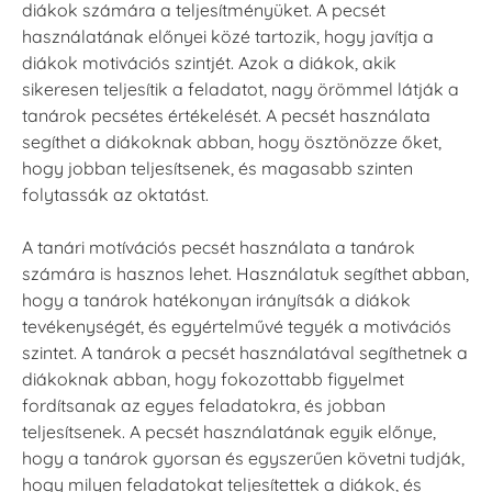
diákok számára a teljesítményüket. A pecsét
használatának előnyei közé tartozik, hogy javítja a
diákok motivációs szintjét. Azok a diákok, akik
sikeresen teljesítik a feladatot, nagy örömmel látják a
tanárok pecsétes értékelését. A pecsét használata
segíthet a diákoknak abban, hogy ösztönözze őket,
hogy jobban teljesítsenek, és magasabb szinten
folytassák az oktatást.
A tanári motívációs pecsét használata a tanárok
számára is hasznos lehet. Használatuk segíthet abban,
hogy a tanárok hatékonyan irányítsák a diákok
tevékenységét, és egyértelművé tegyék a motivációs
szintet. A tanárok a pecsét használatával segíthetnek a
diákoknak abban, hogy fokozottabb figyelmet
fordítsanak az egyes feladatokra, és jobban
teljesítsenek. A pecsét használatának egyik előnye,
hogy a tanárok gyorsan és egyszerűen követni tudják,
hogy milyen feladatokat teljesítettek a diákok, és