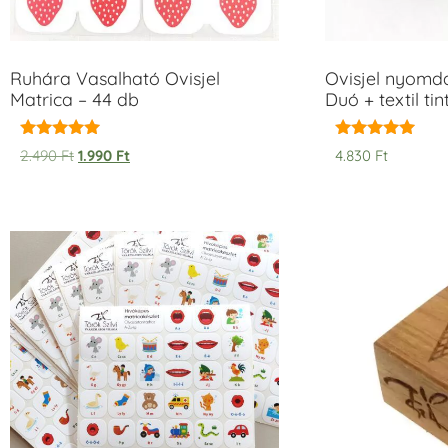
Ruhára Vasalható Ovisjel
Ovisjel nyomd
Matrica – 44 db
Duó + textil ti
Értékelés:
Értékelés:
2.490
Ft
1.990
Ft
4.830
Ft
5.00
5.00
/ 5
/ 5