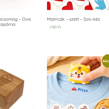
acsomag – Ovis
Matricák – szett – Szív-kéz
ntapárna
1.190
Ft
Akc