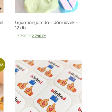
el
Gyurmanyomda – Járművek –
12 db
3.790
Ft
2.790
Ft
ió!