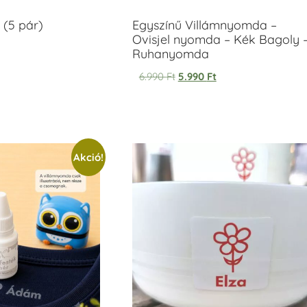
 (5 pár)
Egyszínű Villámnyomda –
Ovisjel nyomda – Kék Bagoly 
Ruhanyomda
6.990
Ft
5.990
Ft
Akció!