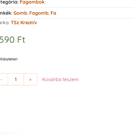
tegória:
Fagombok
mkék:
Gomb
,
Fagomb
,
Fa
rka:
TSz Kreatív
.590
Ft
Készleten
-
+
Kosárba teszem