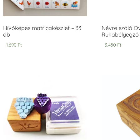
Hívóképes matricakészlet – 33
Névre szóló O
db
Ruhabélyegző 
1.690
Ft
3.450
Ft