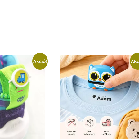
Akció!
Akc