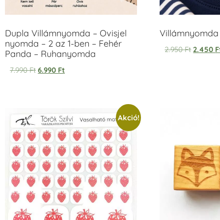
Dupla Villámnyomda – Ovisjel
Villámnyomda u
nyomda – 2 az 1-ben – Fehér
2.950
Ft
2.450
F
Panda – Ruhanyomda
7.990
Ft
6.990
Ft
Akció!