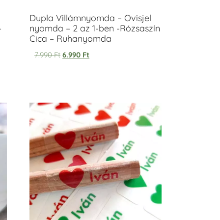
Dupla Villámnyomda – Ovisjel
–
nyomda – 2 az 1-ben -Rózsaszín
Cica – Ruhanyomda
7.990
Ft
6.990
Ft