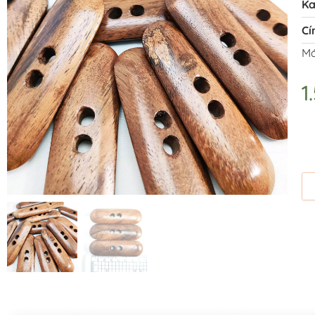
Ka
Cí
Má
1