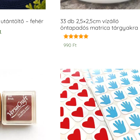
tántöltő – fehér
33 db 2,5×2,5cm vízálló
öntapadós matrica tárgyakra
t
Értékelés:
990
Ft
5.00
/ 5