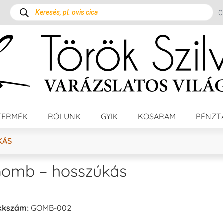
TERMÉK
RÓLUNK
GYIK
KOSARAM
PÉNZT
KÁS
omb – hosszúkás
kkszám:
GOMB-002