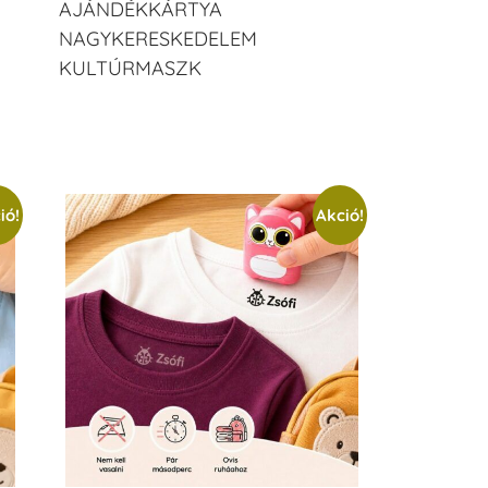
AJÁNDÉKKÁRTYA
NAGYKERESKEDELEM
KULTÚRMASZK
ió!
Akció!