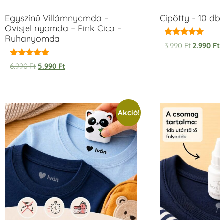
Egyszínű Villámnyomda –
Cipötty – 10 db
Ovisjel nyomda – Pink Cica –
Ruhanyomda
Értékelés:
3.990
Ft
2.990
Ft
5.00
/ 5
Értékelés:
6.990
Ft
5.990
Ft
5.00
/ 5
Akció!