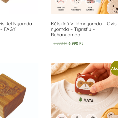
vis Jel Nyomda –
Kétszínű Villámnyomda – Ovisj
– FAGYI
nyomda – Tigrisfiú –
Ruhanyomda
7.990
Ft
6.990
Ft
Akc