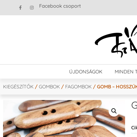
Facebook csoport
ÚJDONSÁGOK
MINDEN 
KIEGÉSZÍTŐK
/
GOMBOK
/
FAGOMBOK
/ GOMB – HOSSZÚ
G
Ci