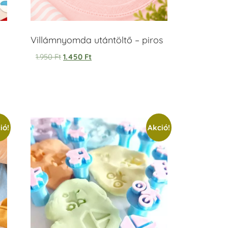
Villámnyomda utántöltő – piros
1.950
Ft
1.450
Ft
ió!
Akció!