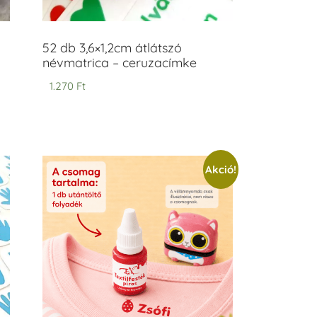
52 db 3,6×1,2cm átlátszó
névmatrica – ceruzacímke
1.270
Ft
Akció!