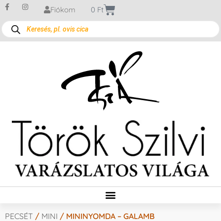
Fiókom
0
Ft
PECSÉT
/
MINI
/ MININYOMDA – GALAMB