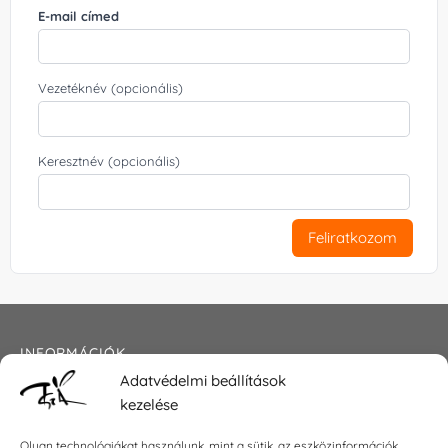
E-mail címed
Vezetéknév (opcionális)
Keresztnév (opcionális)
Feliratkozom
INFORMÁCIÓK
Adatvédelmi beállítások
Általános szerződési feltételek
kezelése
Adatkezelési tájékoztató
Impresszum
Olyan technológiákat használunk, mint a sütik, az eszközinformációk