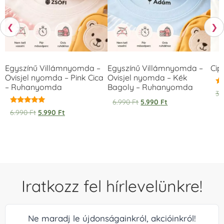
❮
❯
Egyszínű Villámnyomda –
Egyszínű Villámnyomda –
Cip
Ovisjel nyomda – Pink Cica
Ovisjel nyomda – Kék
– Ruhanyomda
Bagoly – Ruhanyomda
Ér
3.
5.
6.990
Ft
5.990
Ft
/ 
Értékelés:
6.990
Ft
5.990
Ft
5.00
/ 5
Iratkozz fel hírlevelünkre!
Ne maradj le újdonságainkról, akcióinkról!