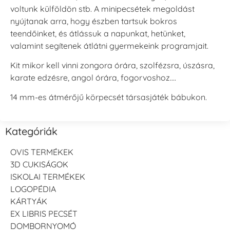
voltunk külföldön stb. A minipecsétek megoldást
nyújtanak arra, hogy észben tartsuk bokros
teendőinket, és átlássuk a napunkat, hetünket,
valamint segítenek átlátni gyermekeink programjait.
Kit mikor kell vinni zongora órára, szolfézsra, úszásra,
karate edzésre, angol órára, fogorvoshoz….
14 mm-es átmérőjű körpecsét társasjáték bábukon.
Kategóriák
OVIS TERMÉKEK
3D CUKISÁGOK
ISKOLAI TERMÉKEK
LOGOPÉDIA
KÁRTYÁK
EX LIBRIS PECSÉT
DOMBORNYOMÓ