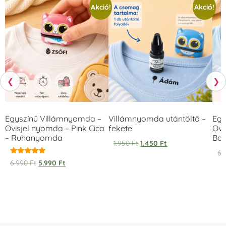
Akció!
Akció!
❮
❯
Egyszínű Villámnyomda –
Villámnyomda utántöltő –
Egy
Ovisjel nyomda – Pink Cica
fekete
Ovi
– Ruhanyomda
Bag
1.950
Ft
1.450
Ft
6.
Értékelés:
6.990
Ft
5.990
Ft
5.00
/ 5