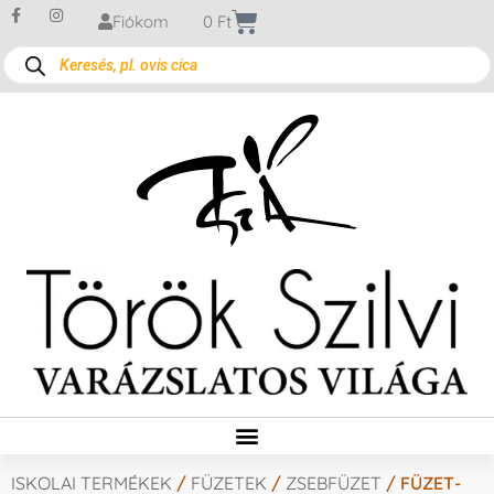
Fiókom
0
Ft
ISKOLAI TERMÉKEK
/
FÜZETEK
/
ZSEBFÜZET
/ FÜZET-