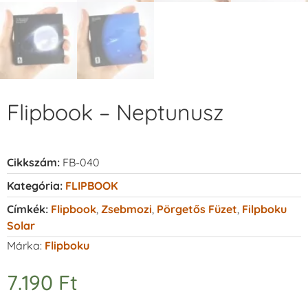
Flipbook – Neptunusz
Cikkszám:
FB-040
Kategória:
FLIPBOOK
Címkék:
Flipbook
,
Zsebmozi
,
Pörgetős Füzet
,
Filpboku
Solar
Márka:
Flipboku
7.190
Ft