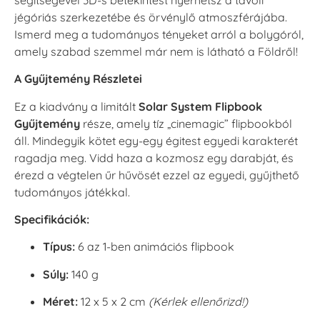
jégóriás szerkezetébe és örvénylő atmoszférájába.
Ismerd meg a tudományos tényeket arról a bolygóról,
amely szabad szemmel már nem is látható a Földről!
A Gyűjtemény Részletei
Ez a kiadvány a limitált
Solar System Flipbook
Gyűjtemény
része, amely tíz „cinemagic” flipbookból
áll. Mindegyik kötet egy-egy égitest egyedi karakterét
ragadja meg. Vidd haza a kozmosz egy darabját, és
érezd a végtelen űr hűvösét ezzel az egyedi, gyűjthető
tudományos játékkal.
Specifikációk:
Típus:
6 az 1-ben animációs flipbook
Súly:
140 g
Méret:
12 x 5 x 2 cm
(Kérlek ellenőrizd!)