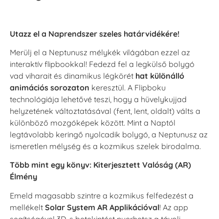
Utazz el a Naprendszer szeles határvidékére!
Merülj el a Neptunusz mélykék világában ezzel az
interaktív flipbookkal! Fedezd fel a legkülső bolygó
vad viharait és dinamikus légkörét
hat különálló
animációs sorozaton
keresztül. A Flipboku
technológiája lehetővé teszi, hogy a hüvelykujjad
helyzetének változtatásával (fent, lent, oldalt) válts a
különböző mozgóképek között. Mint a Naptól
legtávolabb keringő nyolcadik bolygó, a Neptunusz az
ismeretlen mélység és a kozmikus szelek birodalma.
Több mint egy könyv: Kiterjesztett Valóság (AR)
Élmény
Emeld magasabb szintre a kozmikus felfedezést a
mellékelt
Solar System AR Applikációval
! Az app
segítségével 3D-s betekintést nyerhetsz a távoli