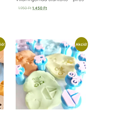
1.950
Ft
1.450
Ft
ió!
Akció!