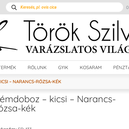
TERMÉK
RÓLUNK
GYIK
KOSARAM
PÉNZT
ICSI – NARANCS-RÓZSA-KÉK
émdoboz – kicsi – Narancs-
ózsa-kék