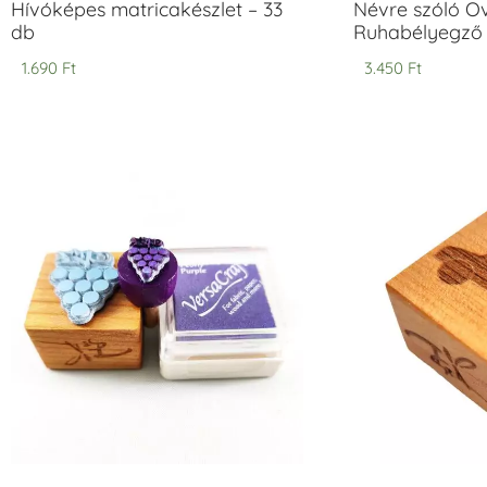
Hívóképes matricakészlet – 33
Névre szóló O
db
Ruhabélyegző 
1.690
Ft
3.450
Ft