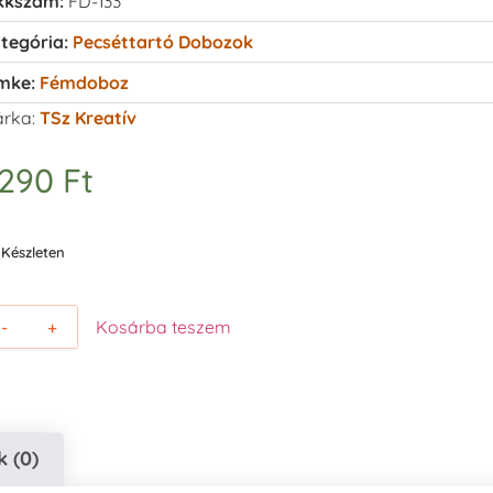
kkszám:
FD-133
tegória:
Pecséttartó Dobozok
mke:
Fémdoboz
rka:
TSz Kreatív
.290
Ft
Készleten
-
+
Kosárba teszem
 (0)