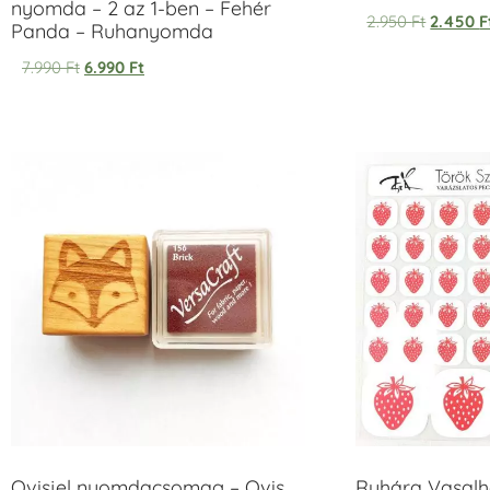
nyomda – 2 az 1-ben – Fehér
2.950
Ft
2.450
F
Panda – Ruhanyomda
7.990
Ft
6.990
Ft
Ovisjel nyomdacsomag – Ovis
Ruhára Vasalha