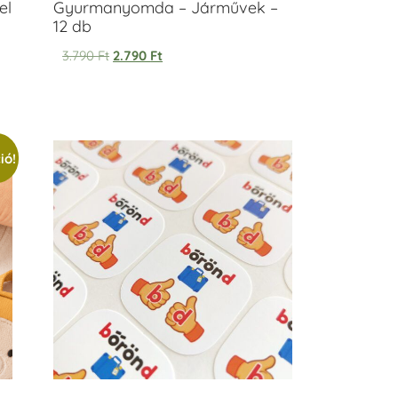
el
Gyurmanyomda – Járművek –
12 db
3.790
Ft
2.790
Ft
ió!