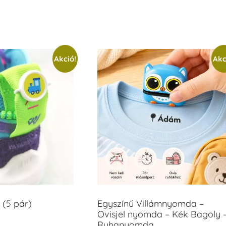
Akció!
Akc
 (5 pár)
Egyszínű Villámnyomda –
Ovisjel nyomda – Kék Bagoly 
Ruhanyomda