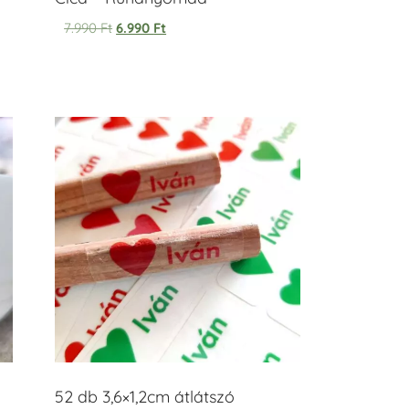
7.990
Ft
6.990
Ft
52 db 3,6×1,2cm átlátszó