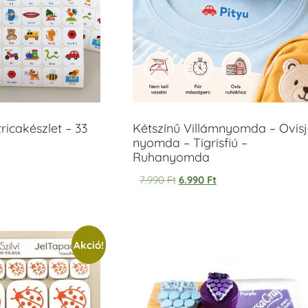
icakészlet – 33
Kétszínű Villámnyomda – Ovisj
nyomda – Tigrisfiú –
Ruhanyomda
7.990
Ft
6.990
Ft
Akció!