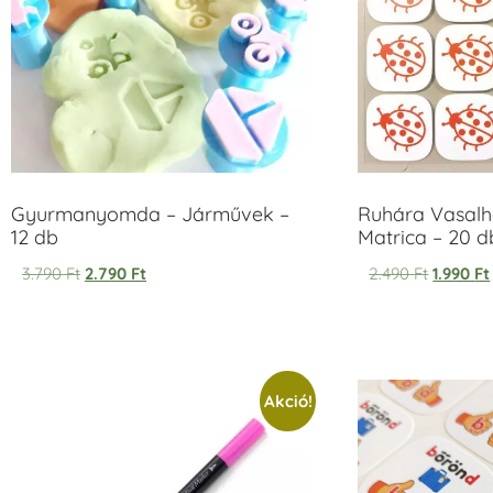
Gyurmanyomda – Járművek –
Ruhára Vasalha
12 db
Matrica – 20 d
3.790
Ft
2.790
Ft
2.490
Ft
1.990
Ft
Akció!