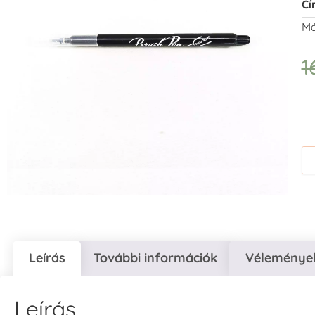
Cí
Má
1
Leírás
További információk
Vélemények
Leírás