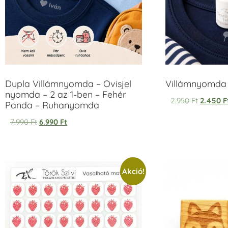
Dupla Villámnyomda – Ovisjel
Villámnyomda u
nyomda – 2 az 1-ben – Fehér
2.950
Ft
2.450
F
Panda – Ruhanyomda
7.990
Ft
6.990
Ft
Akció!