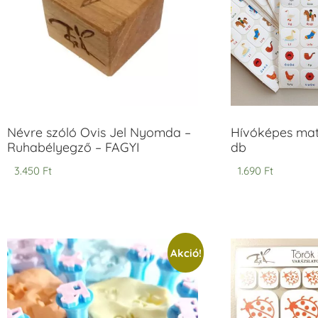
Névre szóló Ovis Jel Nyomda –
Hívóképes matr
Ruhabélyegző – FAGYI
db
3.450
Ft
1.690
Ft
Akció!