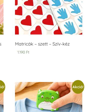
s
Matricák – szett – Szív-kéz
1.190
Ft
ió!
Akció!