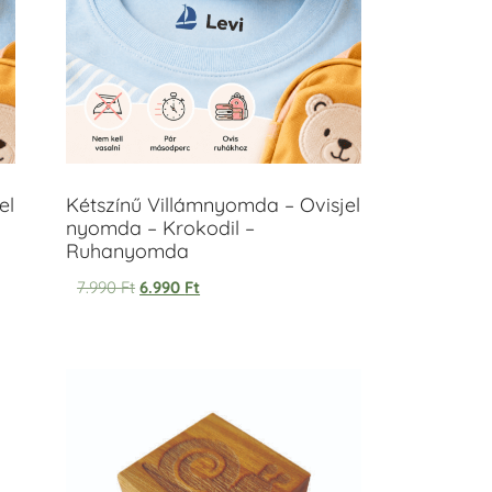
el
Kétszínű Villámnyomda – Ovisjel
nyomda – Krokodil –
Ruhanyomda
7.990
Ft
6.990
Ft