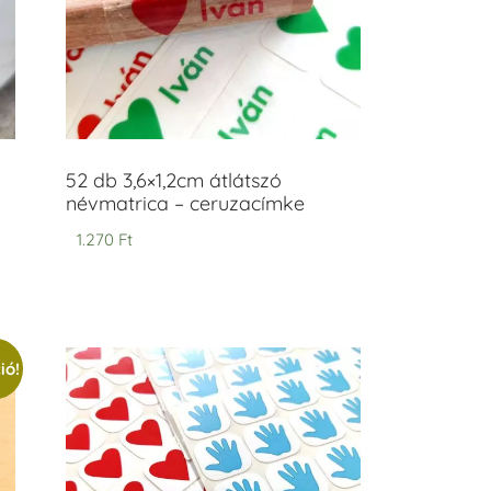
52 db 3,6×1,2cm átlátszó
névmatrica – ceruzacímke
1.270
Ft
ió!