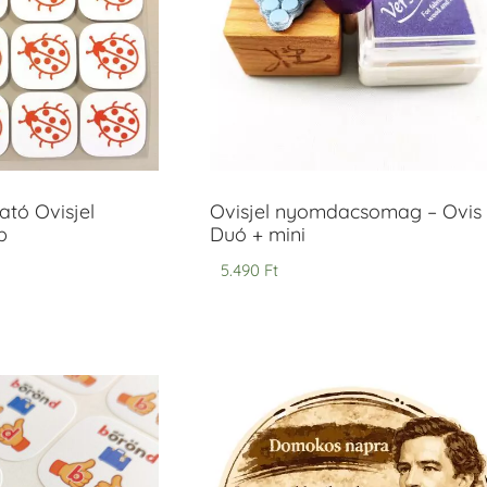
tó Ovisjel
Ovisjel nyomdacsomag – Ovis
b
Duó + mini
5.490
Ft