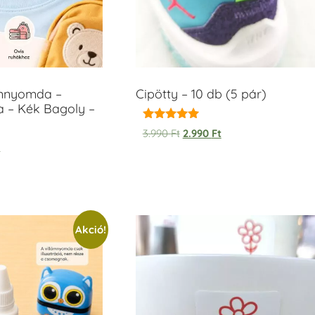
ámnyomda –
Cipötty – 10 db (5 pár)
a – Kék Bagoly –
Értékelés:
3.990
Ft
2.990
Ft
5.00
t
/ 5
Akció!