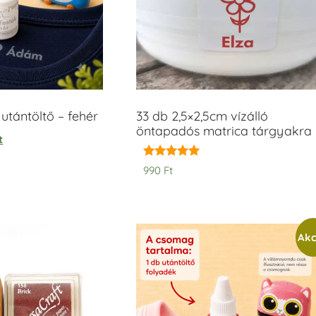
tántöltő – fehér
33 db 2,5×2,5cm vízálló
öntapadós matrica tárgyakra
t
Értékelés:
990
Ft
5.00
/ 5
Akc