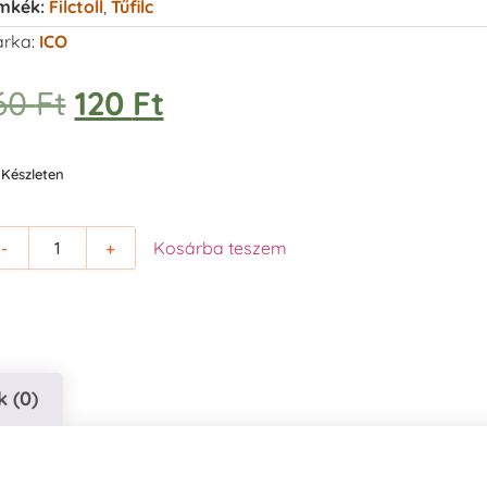
mkék:
Filctoll
,
Tűfilc
rka:
ICO
60
Ft
120
Ft
Készleten
-
+
Kosárba teszem
 (0)