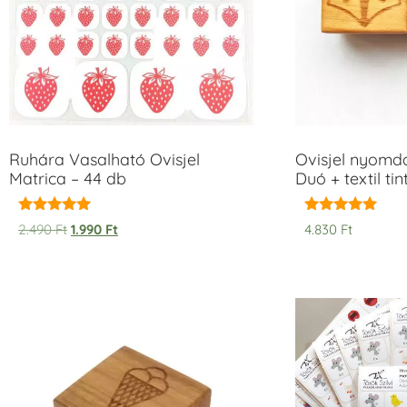
Ruhára Vasalható Ovisjel
Ovisjel nyomd
Matrica – 44 db
Duó + textil ti
Értékelés:
Értékelés:
2.490
Ft
1.990
Ft
4.830
Ft
5.00
5.00
/ 5
/ 5