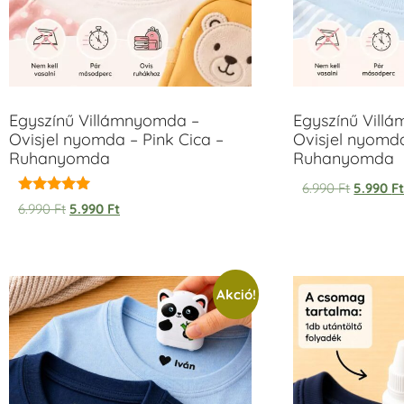
Egyszínű Villámnyomda –
Egyszínű Vill
Ovisjel nyomda – Pink Cica –
Ovisjel nyomd
Ruhanyomda
Ruhanyomda
6.990
Ft
5.990
F
Értékelés:
6.990
Ft
5.990
Ft
5.00
/ 5
Akció!