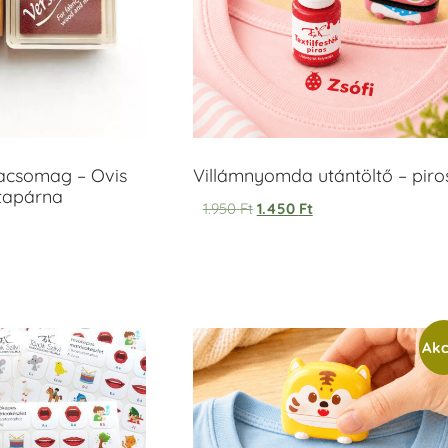
acsomag – Ovis
Villámnyomda utántöltő – piro
ntapárna
1.950
Ft
1.450
Ft
Akc