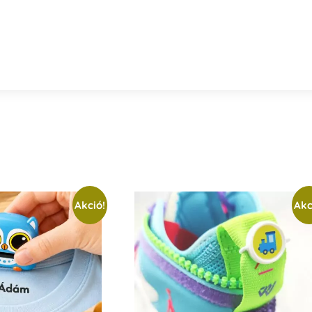
Akció!
Akc