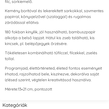
filc, sorkiemelő.
Kemény borítóval és lekerekített sarkokkal, savmentes
papírral, könyvjelzővel (szalaggal) és rugalmas
záródással ellátva.
180 fokban kinyílik, jól használható, bambuszpapír
alkotja a belső lapjait. Hátul kis zseb található, kis
kincsek, pl. belépőjegyek őrzésére.
Tökéletesen kombinálható tűfilccel, filcekkel, zselés
tollal.
Programjaid, élettörténeted, életed fontos eseményeit
írhatod, rajzolhatod bele, kiszínezve, dekorálva saját
ízlésed szerint, végtelen kreativitásod használva.
Mérete:13×21 cm, pontozott
Kategóriák