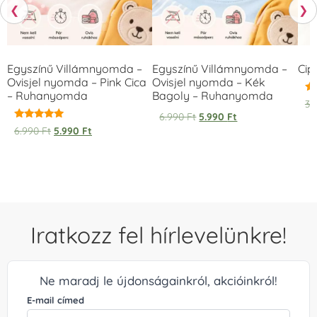
❮
❯
Egyszínű Villámnyomda –
Egyszínű Villámnyomda –
Cip
Ovisjel nyomda – Pink Cica
Ovisjel nyomda – Kék
– Ruhanyomda
Bagoly – Ruhanyomda
Ér
3.
5.
6.990
Ft
5.990
Ft
/ 
Értékelés:
6.990
Ft
5.990
Ft
5.00
/ 5
Iratkozz fel hírlevelünkre!
Ne maradj le újdonságainkról, akcióinkról!
E-mail címed