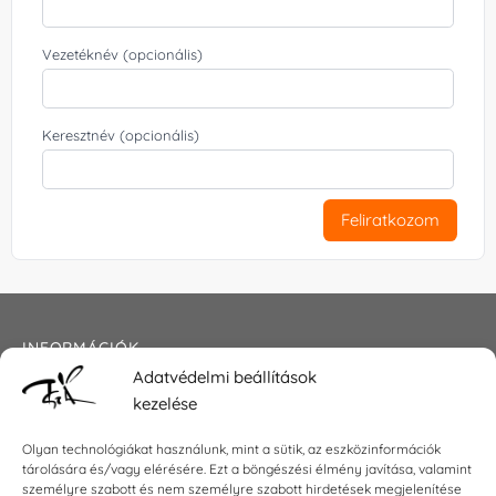
Vezetéknév (opcionális)
Keresztnév (opcionális)
Feliratkozom
INFORMÁCIÓK
Adatvédelmi beállítások
Általános szerződési feltételek
kezelése
Adatkezelési tájékoztató
Impresszum
Olyan technológiákat használunk, mint a sütik, az eszközinformációk
tárolására és/vagy elérésére. Ezt a böngészési élmény javítása, valamint
személyre szabott és nem személyre szabott hirdetések megjelenítése