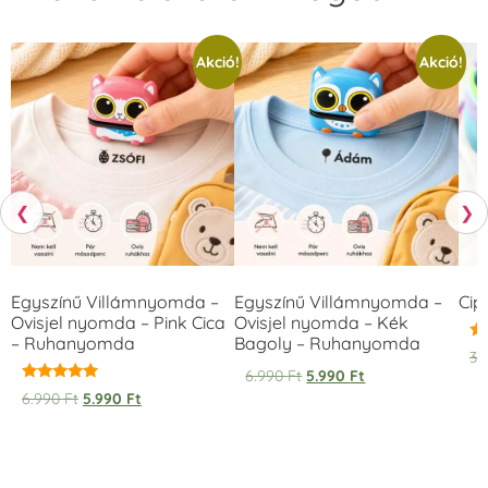
Akció!
Akció!
❮
❯
Egyszínű Villámnyomda –
Egyszínű Villámnyomda –
Cip
Ovisjel nyomda – Pink Cica
Ovisjel nyomda – Kék
– Ruhanyomda
Bagoly – Ruhanyomda
Ér
3.
5.
6.990
Ft
5.990
Ft
/ 
Értékelés:
6.990
Ft
5.990
Ft
5.00
/ 5