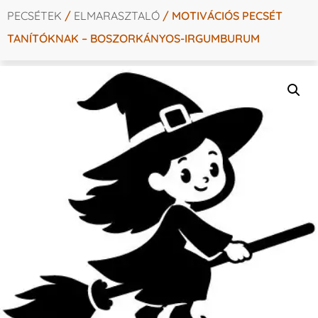
PECSÉTEK
/
ELMARASZTALÓ
/ MOTIVÁCIÓS PECSÉT
TANÍTÓKNAK – BOSZORKÁNYOS-IRGUMBURUM