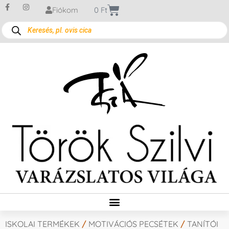
Fiókom
0
Ft
ISKOLAI TERMÉKEK
/
MOTIVÁCIÓS PECSÉTEK
/
TANÍTÓI