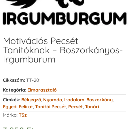
Motivációs Pecsét
Tanítóknak – Boszorkányos-
Irgumburum
Cikkszám:
TT-201
Kategória:
Elmarasztaló
Címkék:
Bélyegző
,
Nyomda
,
Irodalom
,
Boszorkány
,
Egyedi Felirat
,
Tanítói Pecsét
,
Pecsét
,
Tanári
Márka:
TSz