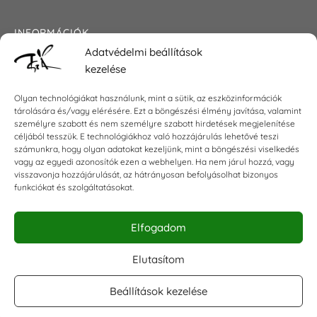
INFORMÁCIÓK
Adatvédelmi beállítások
Általános szerződési feltételek
kezelése
Adatkezelési tájékoztató
Impresszum
Olyan technológiákat használunk, mint a sütik, az eszközinformációk
tárolására és/vagy elérésére. Ezt a böngészési élmény javítása, valamint
személyre szabott és nem személyre szabott hirdetések megjelenítése
céljából tesszük. E technológiákhoz való hozzájárulás lehetővé teszi
KAPCSOLAT
számunkra, hogy olyan adatokat kezeljünk, mint a böngészési viselkedés
vagy az egyedi azonosítók ezen a webhelyen. Ha nem járul hozzá, vagy
visszavonja hozzájárulását, az hátrányosan befolyásolhat bizonyos
E-mail:
shop@torokszilvi.com
funkciókat és szolgáltatásokat.
Telefon: +36 30 6767872
Elfogadom
KÖZÖSSÉGI
Elutasítom
Beállítások kezelése
Facebook csoport