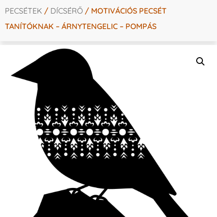
PECSÉTEK
/
DÍCSÉRŐ
/ MOTIVÁCIÓS PECSÉT
TANÍTÓKNAK – ÁRNYTENGELIC – POMPÁS