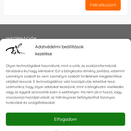
Feliratkozom
INFORMÁCIÓK
Adatvédelmi beállítások
Általános szerződési feltételek
kezelése
Adatkezelési tájékoztató
Impresszum
Olyan technológiákat használunk, mint a sütik, az eszközinformációk
tárolására és/vagy elérésére. Ezt a böngészési élmény javítása, valamint
személyre szabott és nem személyre szabott hirdetések megjelenítése
céljából tesszük. E technológiákhoz való hozzájárulás lehetővé teszi
KAPCSOLAT
számunkra, hogy olyan adatokat kezeljünk, mint a böngészési viselkedés
vagy az egyedi azonosítók ezen a webhelyen. Ha nem járul hozzá, vagy
visszavonja hozzájárulását, az hátrányosan befolyásolhat bizonyos
E-mail:
shop@torokszilvi.com
funkciókat és szolgáltatásokat.
Telefon: +36 30 6767872
Elfogadom
KÖZÖSSÉGI