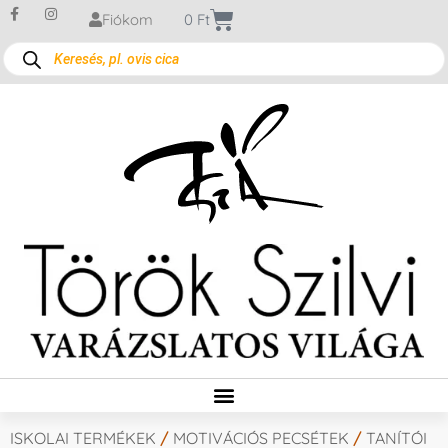
Fiókom
0
Ft
ISKOLAI TERMÉKEK
/
MOTIVÁCIÓS PECSÉTEK
/
TANÍTÓI