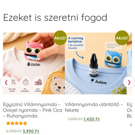
Ezeket is szeretni fogod
Akció!
Akció!
❮
❯
Egyszínű Villámnyomda –
Villámnyomda utántöltő –
Egy
Ovisjel nyomda – Pink Cica
fekete
Ovi
– Ruhanyomda
Bag
1.950
Ft
1.450
Ft
6.
Értékelés:
6.990
Ft
5.990
Ft
5.00