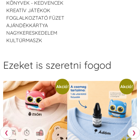
KÖNYVEK - KEDVENCEK
KREATÍV JÁTÉKOK
FOGLALKOZTATÓ FÜZET
AJÁNDÉKKÁRTYA
NAGYKERESKEDELEM
KULTÚRMASZK
Ezeket is szeretni fogod
Akció!
Akció!
❮
❯