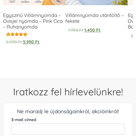
Egyszínű Villámnyomda –
Villámnyomda utántöltő –
Egy
Ovisjel nyomda – Pink Cica
fekete
Ovi
– Ruhanyomda
Bag
1.950
Ft
1.450
Ft
6.
Értékelés:
6.990
Ft
5.990
Ft
5.00
/ 5
Iratkozz fel hírlevelünkre!
Ne maradj le újdonságainkról, akcióinkról!
E-mail címed