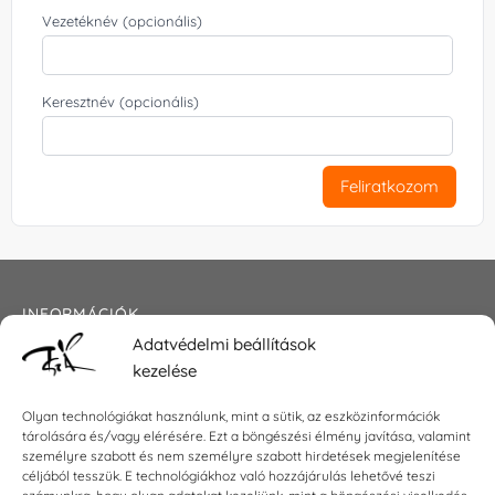
Vezetéknév (opcionális)
Keresztnév (opcionális)
Feliratkozom
INFORMÁCIÓK
Adatvédelmi beállítások
Általános szerződési feltételek
kezelése
Adatkezelési tájékoztató
Impresszum
Olyan technológiákat használunk, mint a sütik, az eszközinformációk
tárolására és/vagy elérésére. Ezt a böngészési élmény javítása, valamint
személyre szabott és nem személyre szabott hirdetések megjelenítése
céljából tesszük. E technológiákhoz való hozzájárulás lehetővé teszi