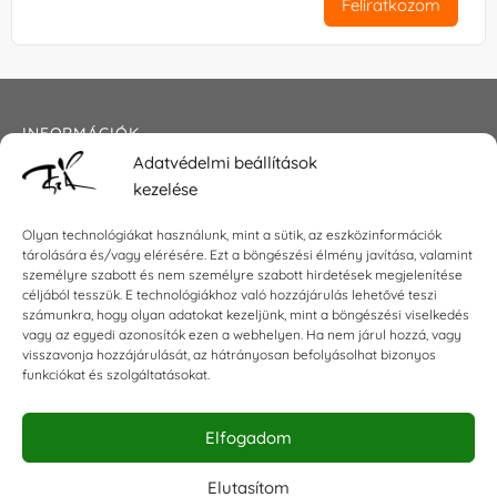
Feliratkozom
INFORMÁCIÓK
Adatvédelmi beállítások
Általános szerződési feltételek
kezelése
Adatkezelési tájékoztató
Impresszum
Olyan technológiákat használunk, mint a sütik, az eszközinformációk
tárolására és/vagy elérésére. Ezt a böngészési élmény javítása, valamint
személyre szabott és nem személyre szabott hirdetések megjelenítése
céljából tesszük. E technológiákhoz való hozzájárulás lehetővé teszi
KAPCSOLAT
számunkra, hogy olyan adatokat kezeljünk, mint a böngészési viselkedés
vagy az egyedi azonosítók ezen a webhelyen. Ha nem járul hozzá, vagy
visszavonja hozzájárulását, az hátrányosan befolyásolhat bizonyos
E-mail:
shop@torokszilvi.com
funkciókat és szolgáltatásokat.
Telefon: +36 30 6767872
Elfogadom
KÖZÖSSÉGI
Elutasítom