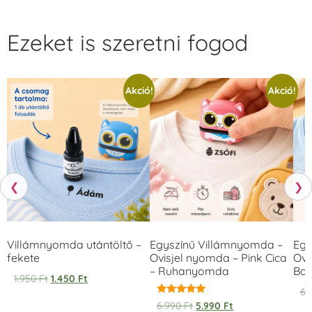
Ezeket is szeretni fogod
Akció!
Akció!
❮
❯
Villámnyomda utántöltő –
Egyszínű Villámnyomda –
Egy
fekete
Ovisjel nyomda – Pink Cica
Ovi
– Ruhanyomda
Bag
1.950
Ft
1.450
Ft
6.
Értékelés:
6.990
Ft
5.990
Ft
5.00