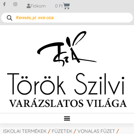
Fiókom
0
Ft
ISKOLAI TERMÉKEK
/
FÜZETEK
/
VONALAS FÜZET
/