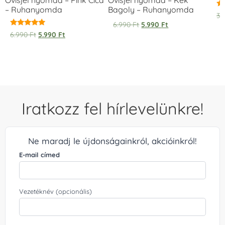
– Ruhanyomda
Bagoly – Ruhanyomda
Ér
3.
5.
6.990
Ft
5.990
Ft
/ 
Értékelés:
6.990
Ft
5.990
Ft
5.00
/ 5
Iratkozz fel hírlevelünkre!
Ne maradj le újdonságainkról, akcióinkról!
E-mail címed
Vezetéknév (opcionális)