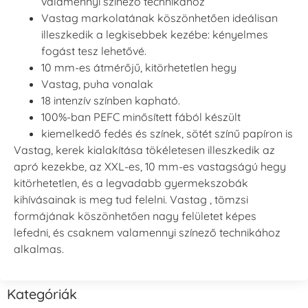
valamennyi színező technikához
Vastag markolatának köszönhetően ideálisan
illeszkedik a legkisebbek kezébe: kényelmes
fogást tesz lehetővé.
10 mm-es átmérőjű, kitörhetetlen hegy
Vastag, puha vonalak
18 intenzív színben kapható.
100%-ban PEFC minősített fából készült
kiemelkedő fedés és színek, sötét színű papíron is
Vastag, kerek kialakítása tökéletesen illeszkedik az
apró kezekbe, az XXL-es, 10 mm-es vastagságú hegy
kitörhetetlen, és a legvadabb gyermekszobák
kihívásainak is meg tud felelni. Vastag , tömzsi
formájának köszönhetően nagy felületet képes
lefedni, és csaknem valamennyi színező technikához
alkalmas.
Kategóriák