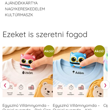
AJÁNDÉKKÁRTYA
NAGYKERESKEDELEM
KULTÚRMASZK
Ezeket is szeretni fogod
Akció!
Akció!
❮
❯
Egyszínű Villámnyomda –
Egyszínű Villámnyomda –
Cip
Ovisjel nyomda – Pink Cica
Ovisjel nyomda – Kék