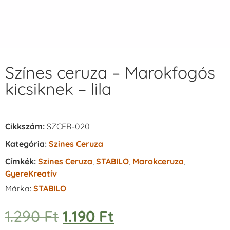
Színes ceruza – Marokfogós
kicsiknek – lila
Cikkszám:
SZCER-020
Kategória:
Szines Ceruza
Címkék:
Szines Ceruza
,
STABILO
,
Marokceruza
,
GyereKreatív
Márka:
STABILO
1.290
Ft
1.190
Ft