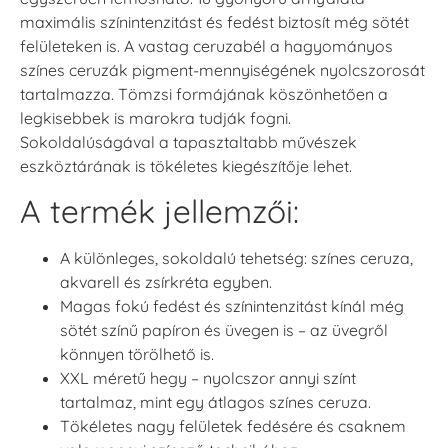
maximális színintenzitást és fedést biztosít még sötét
felületeken is. A vastag ceruzabél a hagyományos
színes ceruzák pigment-mennyiségének nyolcszorosát
tartalmazza. Tömzsi formájának köszönhetően a
legkisebbek is marokra tudják fogni.
Sokoldalúságával a tapasztaltabb művészek
eszköztárának is tökéletes kiegészítője lehet.
A termék jellemzői:
A különleges, sokoldalú tehetség: színes ceruza,
akvarell és zsírkréta egyben.
Magas fokú fedést és színintenzitást kínál még
sötét színű papíron és üvegen is – az üvegről
könnyen törölhető is.
XXL méretű hegy – nyolcszor annyi színt
tartalmaz, mint egy átlagos színes ceruza.
Tökéletes nagy felületek fedésére és csaknem