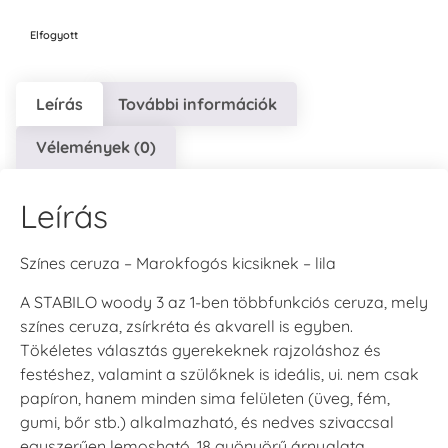
Elfogyott
Leírás
További információk
Vélemények (0)
Leírás
Színes ceruza – Marokfogós kicsiknek – lila
A STABILO woody 3 az 1-ben többfunkciós ceruza, mely
színes ceruza, zsírkréta és akvarell is egyben.
Tökéletes választás gyerekeknek rajzoláshoz és
festéshez, valamint a szülőknek is ideális, ui. nem csak
papíron, hanem minden sima felületen (üveg, fém,
gumi, bőr stb.) alkalmazható, és nedves szivaccsal
egyszerűen lemosható. 18 gyönyörű árnyalata