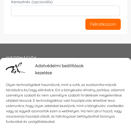
Keresztnév (opcionális)
Feliratkozom
INFORMÁCIÓK
Adatvédelmi beállítások
Általános szerződési feltételek
kezelése
Adatkezelési tájékoztató
Impresszum
Olyan technológiákat használunk, mint a sütik, az eszközinformációk
tárolására és/vagy elérésére. Ezt a böngészési élmény javítása, valamint
személyre szabott és nem személyre szabott hirdetések megjelenítése
céljából tesszük. E technológiákhoz való hozzájárulás lehetővé teszi
KAPCSOLAT
számunkra, hogy olyan adatokat kezeljünk, mint a böngészési viselkedés
vagy az egyedi azonosítók ezen a webhelyen. Ha nem járul hozzá, vagy
visszavonja hozzájárulását, az hátrányosan befolyásolhat bizonyos
E-mail:
shop@torokszilvi.com
funkciókat és szolgáltatásokat.
Telefon: +36 30 6767872