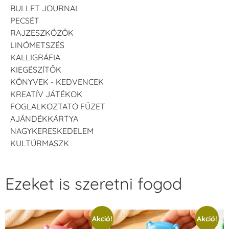
BULLET JOURNAL
PECSÉT
RAJZESZKÖZÖK
LINÓMETSZÉS
KALLIGRÁFIA
KIEGÉSZÍTŐK
KÖNYVEK - KEDVENCEK
KREATÍV JÁTÉKOK
FOGLALKOZTATÓ FÜZET
AJÁNDÉKKÁRTYA
NAGYKERESKEDELEM
KULTÚRMASZK
Ezeket is szeretni fogod
Akció!
Akció!