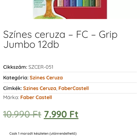
Színes ceruza – FC – Grip
Jumbo 12db
Cikkszám:
SZCER-051
Kategória:
Szines Ceruza
Címkék:
Szines Ceruza
,
FaberCastell
Márka:
Faber Castell
10.990
Ft
7.990
Ft
Csak 1 maradt készleten (utánrendelhető)