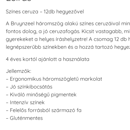
Színes ceruza – 12db hegyezővel
A Bruynzeel háromszög alakú színes ceruzáival mind
fontos dolog, a jó ceruzafogás. Kicsit vastagabb, m
gyerekeket a helyes íráshelyzetre! A csomag 12 db
legnépszerűbb színekben és a hozzá tartozó hegyez
4 éves kortól ajánlott a használata
Jellemzők:
– Ergonomikus háromszögletű markolat
– Jó színkibocsátás
– Kiváló minőségű pigmentek
– Intenzív színek
– Felelős forrásból származó fa
– Gluténmentes