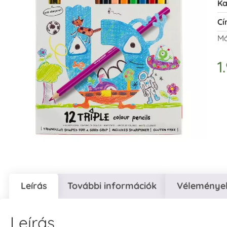
Ka
Cí
Má
1
Leírás
További információk
Vélemények
Leírás