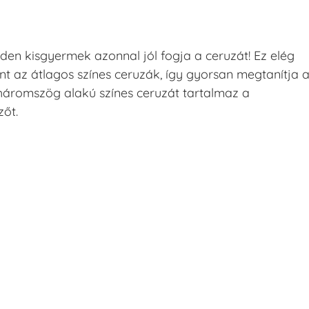
en kisgyermek azonnal jól fogja a ceruzát! Ez elég
int az átlagos színes ceruzák, így gyorsan megtanítja 
 háromszög alakú színes ceruzát tartalmaz a
őt.