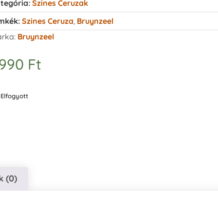
tegória:
Szines Ceruzak
mkék:
Szines Ceruza
,
Bruynzeel
rka:
Bruynzeel
.990
Ft
Elfogyott
 (0)