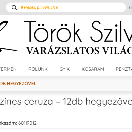
TERMÉK
RÓLUNK
GYIK
KOSARAM
PÉNZT
12DB HEGYEZŐVEL
zínes ceruza – 12db hegyezőve
kkszám:
60119012