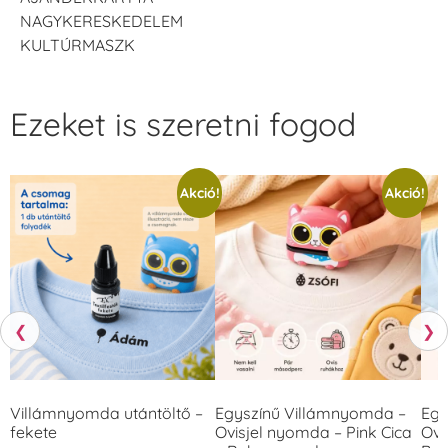
NAGYKERESKEDELEM
KULTÚRMASZK
Ezeket is szeretni fogod
Akció!
Akció!
❮
❯
Villámnyomda utántöltő –
Egyszínű Villámnyomda –
Egy
fekete
Ovisjel nyomda – Pink Cica
Ovi