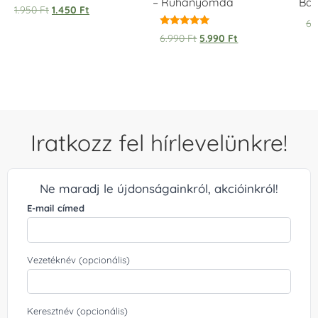
– Ruhanyomda
Bag
1.950
Ft
1.450
Ft
6.
Értékelés:
6.990
Ft
5.990
Ft
5.00
/ 5
Iratkozz fel hírlevelünkre!
Ne maradj le újdonságainkról, akcióinkról!
E-mail címed
Vezetéknév (opcionális)
Keresztnév (opcionális)