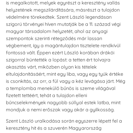
is megalkotott, melyek egyrészt a keresztény vallás
helyzetének megszilárdítására, másrészt a tulajdon
védelmére törekedtek. Szent László legendásan
szigorú törvényei híven mutatják be a 11. század végi
magyar társadalom helyzetét, ahol az anyagi
szempontok szerinti rétegződés már lassan
végbement, így a magántulajdon tisztelete rendkívül
fontossá vált. Éppen ezért László korában drákói
szigorral büntették a lopást: a tetten ért tolvajra
akasztás várt, miközben olyan kis tételek
eltulajdonításáért, mint egy liba, vagy egy tyúk értéke
is csonkítás, az orr, a fül vagy a kéz levágása járt. Még
a templomba menekülő bűnös is szeme világával
fizetett tettéért, tehát a tulajdon elleni
bűncselekmények nagyobb súllyal estek latba, mint
mondjuk a nemi erőszak vagy akár a gyilkosság.
Szent László uralkodása során egyszerre lépett fel a
keresztény hit és a szuverén Magyarország