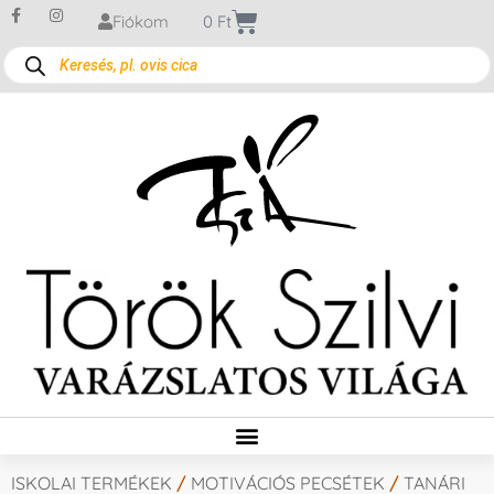
Fiókom
0
Ft
ISKOLAI TERMÉKEK
/
MOTIVÁCIÓS PECSÉTEK
/
TANÁRI