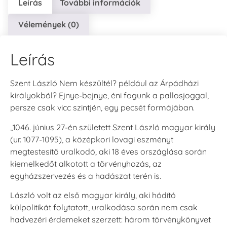
Leírás
További információk
Vélemények (0)
Leírás
Szent László Nem készültél? például az Árpádházi
királyokból? Ejnye-bejnye, éni fogunk a pallosjoggal,
persze csak vicc szintjén, egy pecsét formájában.
„1046. június 27-én született Szent László magyar király
(ur. 1077-1095), a középkori lovagi eszményt
megtestesítő uralkodó, aki 18 éves országlása során
kiemelkedőt alkotott a törvényhozás, az
egyházszervezés és a hadászat terén is.
László volt az első magyar király, aki hódító
külpolitikát folytatott, uralkodása során nem csak
hadvezéri érdemeket szerzett: három törvénykönyvet