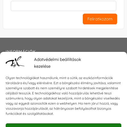
Feliratkozom
INFORMÁCIÓK
Adatvédelmi beállítások
Általános szerződési feltételek
kezelése
Adatkezelési tájékoztató
Impresszum
Olyan technológiákat használunk, mint a sütik, az eszközinformációk
tárolására és/vagy elérésére. Ezt a böngészési élmény javítása, valamint
személyre szabott és nem személyre szabott hirdetések megjelenítése
céljából tesszük. E technológiákhoz való hozzájárulás lehetővé teszi
KAPCSOLAT
számunkra, hogy olyan adatokat kezeljünk, mint a böngészési viselkedés
vagy az egyedi azonosítók ezen a webhelyen. Ha nem járul hozzá, vagy
visszavonja hozzájárulását, az hátrányosan befolyásolhat bizonyos
E-mail:
shop@torokszilvi.com
funkciókat és szolgáltatásokat.
Telefon: +36 30 6767872