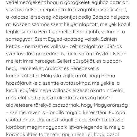
védelmezőjeként: hogy a görögkeleti egyház pozícióit
visszaszorítsa, megalapította a zágrábi püspökséget,
a kalocsai érsekség központját pedig Bácsba helyezte
át. Közben számos szent helyet alapított, melyek közül
leghíresebb a Berettyó melletti Szentjobb, valamint a
somogyvári Szent Egyed-apátság voltak. Szintén
kettős – nemzeti és vallási – célt szolgált az 1083-as
szentavatási procedúra is, mely során László I. István
mellett Imre herceget, Gellért püspököt, és a zobor-
hegyi remetéket, Andrást és Benedeket is
kanonizáltatta. Máig vita zajlik arról, hogy Róma
hozzájárult -e a szentté avatásokhoz, melyekkel a
király egyfelől népe vallásos érzését akarta növelni,
másfelől pedig jelezni akarta az ország hűbéri
alávetésére törekvő császárnak, hogy Magyarország
– szentjei révén is – önálló tagja a keresztény Európa
családjának. Ugyanezt sugallja egyébként a László
korában megírt nagyobbik István-legenda is, mely a
koronaküldés történetét úgy meséli el, hogy azzal