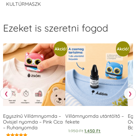
KULTÚRMASZK
Ezeket is szeretni fogod
Akció!
Akció!
❮
❯
Egyszínű Villámnyomda –
Villámnyomda utántöltő –
Egy
Ovisjel nyomda – Pink Cica
fekete
Ovi
– Ruhanyomda
Bag
1.950
Ft
1.450
Ft