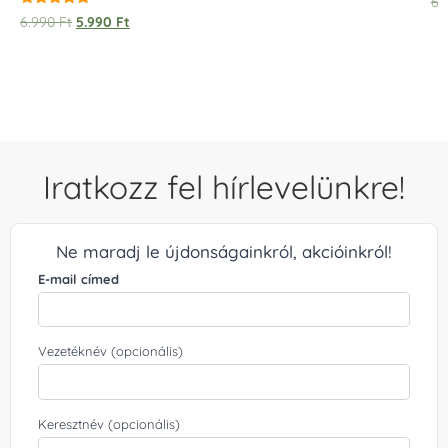
6.
Értékelés:
6.990
Ft
5.990
Ft
5.00
/ 5
Iratkozz fel hírlevelünkre!
Ne maradj le újdonságainkról, akcióinkról!
E-mail címed
Vezetéknév (opcionális)
Keresztnév (opcionális)