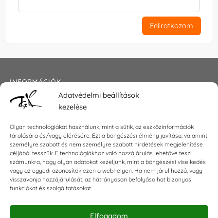
Feliratkozom
INFORMÁCIÓK
Adatvédelmi beállítások
Általános szerződési feltételek
kezelése
Adatkezelési tájékoztató
Impresszum
Olyan technológiákat használunk, mint a sütik, az eszközinformációk
tárolására és/vagy elérésére. Ezt a böngészési élmény javítása, valamint
személyre szabott és nem személyre szabott hirdetések megjelenítése
céljából tesszük. E technológiákhoz való hozzájárulás lehetővé teszi
KAPCSOLAT
számunkra, hogy olyan adatokat kezeljünk, mint a böngészési viselkedés
vagy az egyedi azonosítók ezen a webhelyen. Ha nem járul hozzá, vagy
visszavonja hozzájárulását, az hátrányosan befolyásolhat bizonyos
E-mail:
shop@torokszilvi.com
funkciókat és szolgáltatásokat.
Telefon: +36 30 6767872
Elfogadom