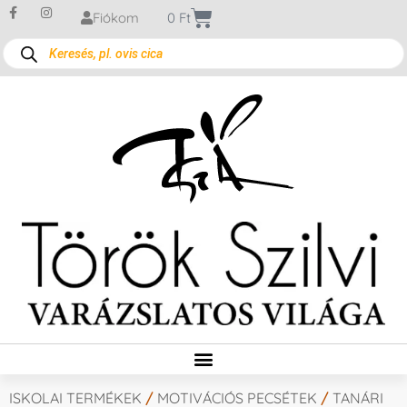
Fiókom
0
Ft
ISKOLAI TERMÉKEK
/
MOTIVÁCIÓS PECSÉTEK
/
TANÁRI