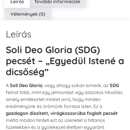
Leírás
További információk
Vélemények (0)
Leírás
Soli Deo Gloria (SDG)
pecsét – „Egyedül Istené a
dicsőség”
A
Soli Deo Gloria
, vagy ahogy sokan ismerik, az
SDG
felirat több, mint egy jelmondat: egy alázatos hitvallás,
amely emlékeztet minket arra, hogy minden
eredményünk és örömünk forrása Isten. Ez a
gazdagon díszített, virágkoszorúba foglalt pecsét
méltó módon hirdeti ezt az üzenetet a hittanos
füzetekben és a gyülekezeti életben egyaránt.