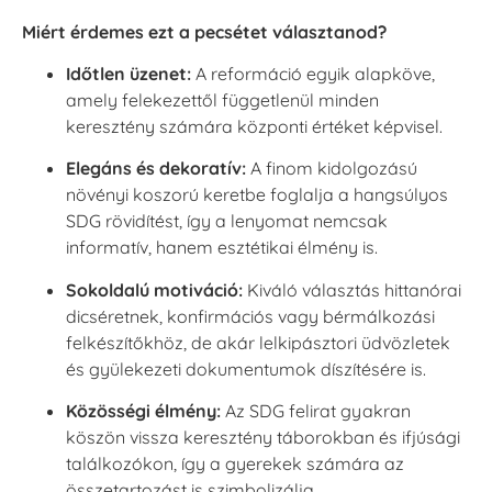
Miért érdemes ezt a pecsétet választanod?
Időtlen üzenet:
A reformáció egyik alapköve,
amely felekezettől függetlenül minden
keresztény számára központi értéket képvisel.
Elegáns és dekoratív:
A finom kidolgozású
növényi koszorú keretbe foglalja a hangsúlyos
SDG rövidítést, így a lenyomat nemcsak
informatív, hanem esztétikai élmény is.
Sokoldalú motiváció:
Kiváló választás hittanórai
dicséretnek, konfirmációs vagy bérmálkozási
felkészítőkhöz, de akár lelkipásztori üdvözletek
és gyülekezeti dokumentumok díszítésére is.
Közösségi élmény:
Az SDG felirat gyakran
köszön vissza keresztény táborokban és ifjúsági
találkozókon, így a gyerekek számára az
összetartozást is szimbolizálja.