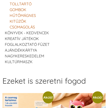
TOLLTARTÓ
GOMBOK
HŰTŐMÁGNES
KITŰZŐK
CSOMAGOLÁS
KÖNYVEK - KEDVENCEK
KREATÍV JÁTÉKOK
FOGLALKOZTATÓ FÜZET
AJÁNDÉKKÁRTYA
NAGYKERESKEDELEM
KULTÚRMASZK
Ezeket is szeretni fogod
Akció!
Akció!