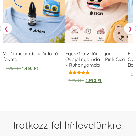
❮
❯
Villámnyomda utántöltő –
Egyszínű Villámnyomda –
Egy
fekete
Ovisjel nyomda – Pink Cica
Ovi
– Ruhanyomda
Bag
1.950
Ft
1.450
Ft
6.
Értékelés:
6.990
Ft
5.990
Ft
5.00
/ 5
Iratkozz fel hírlevelünkre!