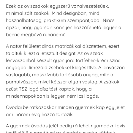
Ezek az oviszsákok egyszerű vonalvezetésűek,
minimalizált zsákok. Mind designban, mind
használhatóság, praktikum szempontjából. Nincs
cipzár, hogy gyorsan könnyen hozzáféhető legyen a
benne megbúvó ruhanemű.
A natúr felületet dínós matricákkal díszítettem, ezért
találtuk ki ezt a letisztult designt. Az oviszsák
lenvászonból készült gyönyörű törtfehér-krém színű
anyagból limezöld zsebekkel kiegészítve. A lenvászon
vastagabb, masszívabb tartósabb anyag, mitn a
pamutvászon, mivel kétszer olyan vastag. A zsákok
ezüst TSZ logó díszítést kaptak, hogy a
mindennapokban is legyen némi csillogás.
Óvodai beiratkozáskor minden gyermek kap egy jelet,
ami három évig hozzá tartozik.
A gyermek óvodás jelét pedig rá lehet nyomdázni ovis
textiljelölő nyomdával az óvodai cuccaira, többek