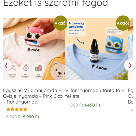
Ezeket is szeretni fogod
Akció!
Akció!
❮
❯
Egyszínű Villámnyomda –
Villámnyomda utántöltő –
Egy
Ovisjel nyomda – Pink Cica
fekete
Ovi
– Ruhanyomda
Bag
1.950
Ft
1.450
Ft
6.
Értékelés:
6.990
Ft
5.990
Ft
5.00
/ 5