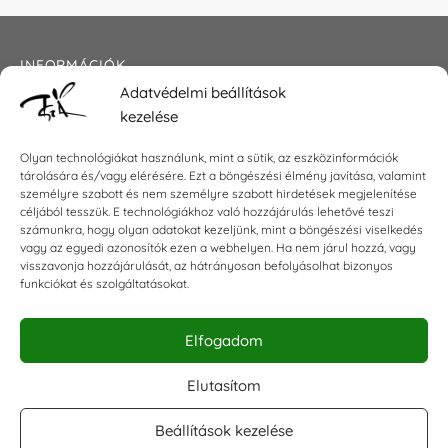
INFORMÁCIÓK
Adatvédelmi beállítások
Általános szerződési feltételek
kezelése
Adatkezelési tájékoztató
Impresszum
Olyan technológiákat használunk, mint a sütik, az eszközinformációk
tárolására és/vagy elérésére. Ezt a böngészési élmény javítása, valamint
személyre szabott és nem személyre szabott hirdetések megjelenítése
céljából tesszük. E technológiákhoz való hozzájárulás lehetővé teszi
KAPCSOLAT
számunkra, hogy olyan adatokat kezeljünk, mint a böngészési viselkedés
vagy az egyedi azonosítók ezen a webhelyen. Ha nem járul hozzá, vagy
visszavonja hozzájárulását, az hátrányosan befolyásolhat bizonyos
E-mail:
shop@torokszilvi.com
funkciókat és szolgáltatásokat.
Telefon: +36 30 6767872
Elfogadom
KÖZÖSSÉGI
Elutasítom
Beállítások kezelése
Facebook csoport