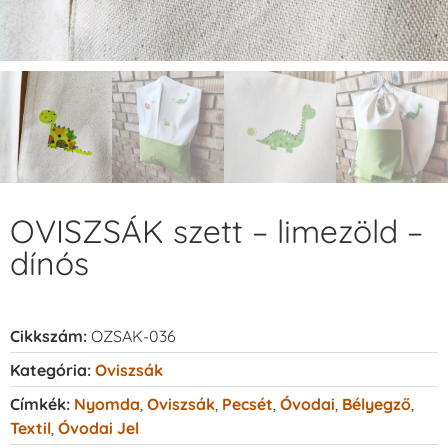
OVISZSÁK szett – limezöld –
dínós
Cikkszám:
OZSAK-036
Kategória:
Oviszsák
Címkék:
Nyomda
,
Oviszsák
,
Pecsét
,
Óvodai
,
Bélyegző
,
Textil
,
Óvodai Jel