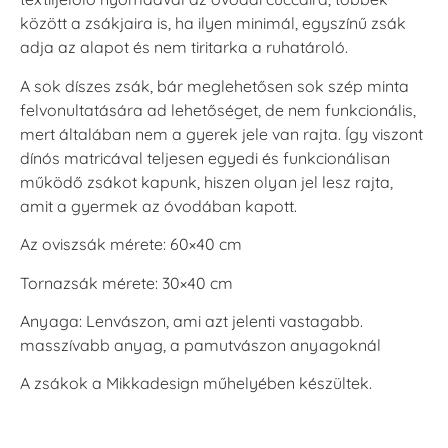
között a zsákjaira is, ha ilyen minimál, egyszínű zsák
adja az alapot és nem tiritarka a ruhatároló.
A sok díszes zsák, bár meglehetősen sok szép minta
felvonultatására ad lehetőséget, de nem funkcionális,
mert általában nem a gyerek jele van rajta. Így viszont
dínós matricával teljesen egyedi és funkcionálisan
működő zsákot kapunk, hiszen olyan jel lesz rajta,
amit a gyermek az óvodában kapott.
Az oviszsák mérete: 60×40 cm
Tornazsák mérete: 30×40 cm
Anyaga: Lenvászon, ami azt jelenti vastagabb.
masszívabb anyag, a pamutvászon anyagoknál
A zsákok a Mikkadesign műhelyében készültek.