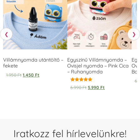
❮
❯
Villámnyomda utántöltő –
Egyszínű Villámnyomda –
Egy
fekete
Ovisjel nyomda – Pink Cica
Ovi
– Ruhanyomda
Bag
1.950
Ft
1.450
Ft
6.
Értékelés:
6.990
Ft
5.990
Ft
5.00
/ 5
Iratkozz fel hírlevelünkre!