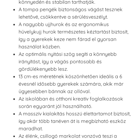
könnyedén és stabilan tarthatják.
A tompa pengék biztonságos vágást tesznek
lehetővé, csökkentve a sérülésveszélyt.
A nagyobb ujjhurok és az ergonomikus
hüvelykujj hurok természetes kéztartást biztosít,
így a gyerekek keze nem fárad el gyorsan
használat közben.
Az optimális nyitási szög segíti a könnyebb
irányítást, így a vágás pontosabb és
gördülékenyebb lesz.
13 cm-es méretének köszönhetően ideális a 6
évesnél idősebb gyerekek számára, akik már
ügyesebben bánnak az ollóval.
Az iskolában és otthoni kreatív foglalkozások
során egyaránt jól használható.
A masszív kialakítás hosszú élettartamot biztosít,
így akár több tanéven át is megbízható eszköz
maradhat.
Az élénk, csillogó markolat vonzóvá teszi a