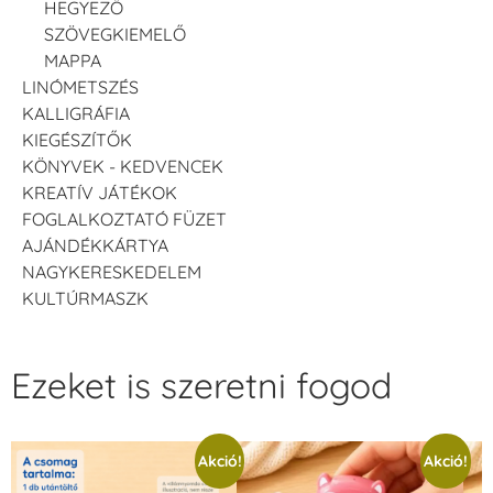
HEGYEZŐ
SZÖVEGKIEMELŐ
MAPPA
LINÓMETSZÉS
KALLIGRÁFIA
KIEGÉSZÍTŐK
KÖNYVEK - KEDVENCEK
KREATÍV JÁTÉKOK
FOGLALKOZTATÓ FÜZET
AJÁNDÉKKÁRTYA
NAGYKERESKEDELEM
KULTÚRMASZK
Ezeket is szeretni fogod
Akció!
Akció!