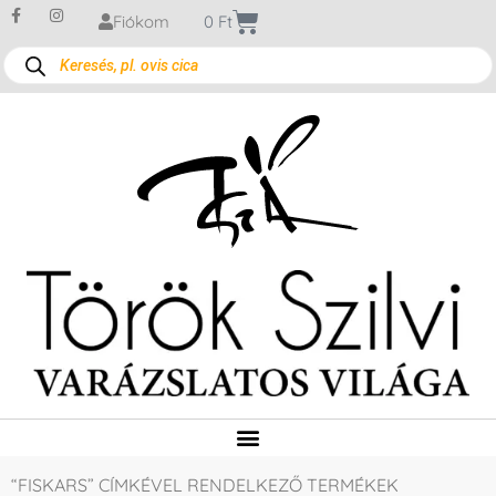
Fiókom
0
Ft
“FISKARS” CÍMKÉVEL RENDELKEZŐ TERMÉKEK