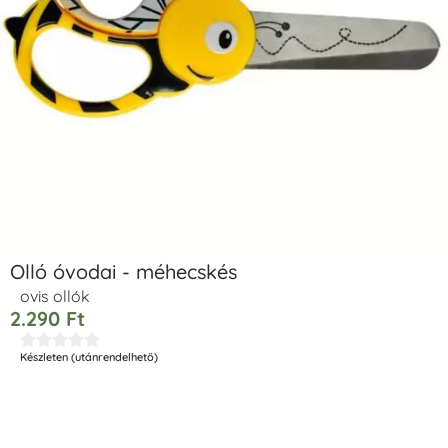
Olló óvodai - méhecskés
ovis ollók
2.290
Ft





Készleten (utánrendelhető)