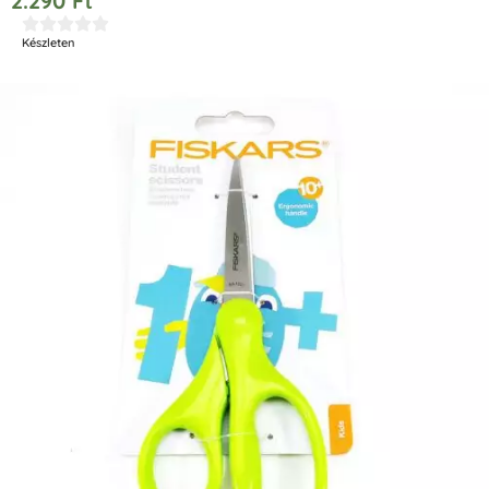
2.290
Ft





Készleten