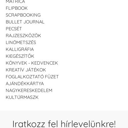
MATRICA
FLIPBOOK
SCRAPBOOKING
BULLET JOURNAL
PECSÉT
RAJZESZKÖZÖK
LINÓMETSZÉS
KALLIGRÁFIA
KIEGÉSZÍTŐK
KÖNYVEK - KEDVENCEK
KREATÍV JÁTÉKOK
FOGLALKOZTATÓ FÜZET
AJÁNDÉKKÁRTYA
NAGYKERESKEDELEM
KULTÚRMASZK
Iratkozz fel hírlevelünkre!