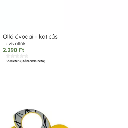
Olló óvodai - katicás
ovis ollók
2.290
Ft





Készleten (utánrendelhető)