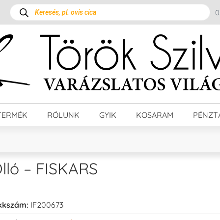
TERMÉK
RÓLUNK
GYIK
KOSARAM
PÉNZT
lló – FISKARS
kkszám:
IF200673