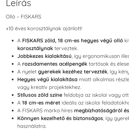
Leírás
Olló – FISKARS
+10 éves korosztálynak ajánlott!
A
FISKARS zöld, 18 cm-es hegyes végű olló
ki
korosztálynak
terveztek.
Jobbkezes kialakítású
, így ergonomikusan ill
A
rozsdamentes acélpengék
tartósak és élese
A nyelet
gyerekek kezéhez tervezték
, így kén
Hegyes végű kialakítása
miatt alkalmas rész
vagy kreatív projektekhez.
Stílusos zöld színe
feldobja az iskolai vagy ott
A
18 cm-es méret
ideális az iskolai feladato
A FISKARS márka híres
megbízhatóságáról és
Könnyen kezelhető és biztonságos
, így gyer
használatra.