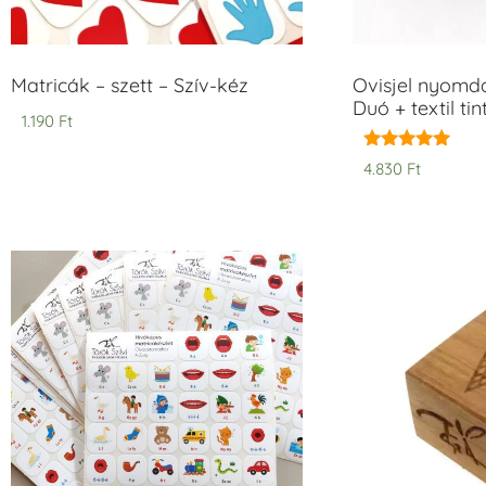
Matricák – szett – Szív-kéz
Ovisjel nyomd
Duó + textil ti
1.190
Ft
Értékelés:
4.830
Ft
5.00
/ 5