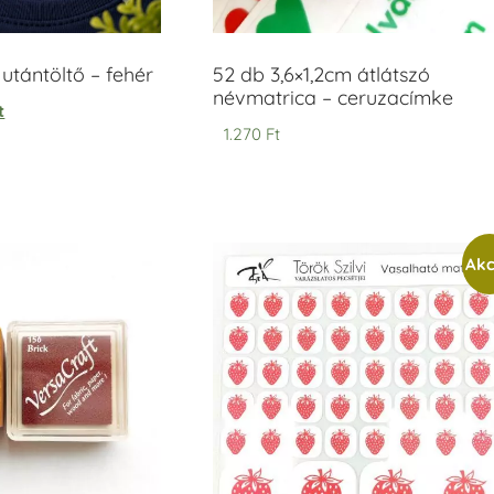
tántöltő – fehér
52 db 3,6×1,2cm átlátszó
névmatrica – ceruzacímke
t
1.270
Ft
Akc