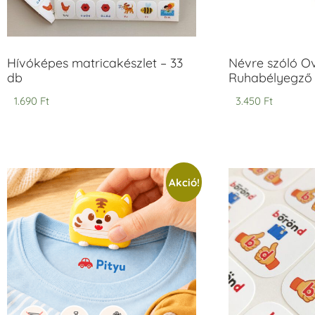
Hívóképes matricakészlet – 33
Névre szóló O
db
Ruhabélyegző 
1.690
Ft
3.450
Ft
Akció!