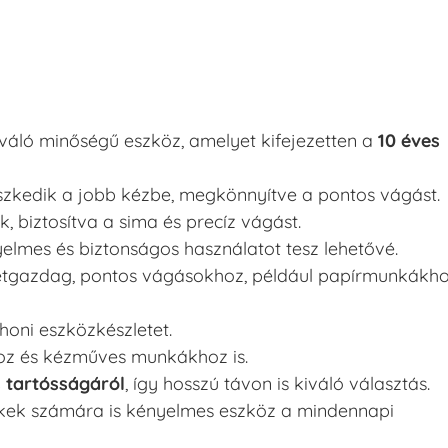
váló minőségű eszköz, amelyet kifejezetten a
10 éves
eszkedik a jobb kézbe, megkönnyítve a pontos vágást.
k, biztosítva a sima és precíz vágást.
yelmes és biztonságos használatot tesz lehetővé.
letgazdag, pontos vágásokhoz, például papírmunkákh
honi eszközkészletet.
khoz és kézműves munkákhoz is.
 tartósságáról
, így hosszú távon is kiváló választás.
ekek számára is kényelmes eszköz a mindennapi