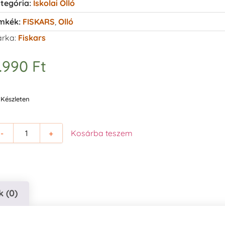
tegória:
Iskolai Olló
mkék:
FISKARS
,
Olló
rka:
Fiskars
.990
Ft
Készleten
-
+
Kosárba teszem
 (0)