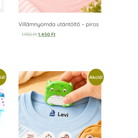
Villámnyomda utántöltő – piros
1.950
Ft
1.450
Ft
ió!
Akció!