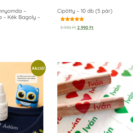
ámnyomda –
Cipötty – 10 db (5 pár)
a – Kék Bagoly –
Értékelés:
3.990
Ft
2.990
Ft
5.00
t
/ 5
Akció!