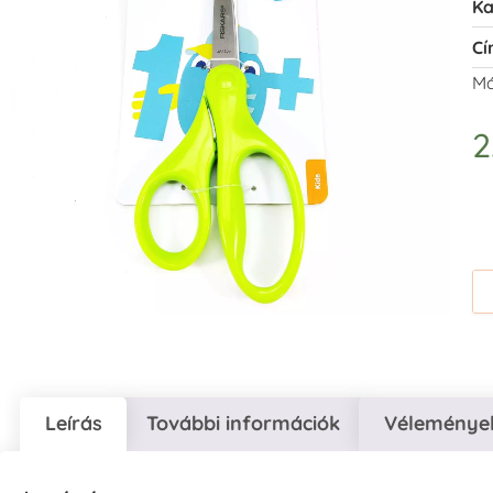
Ka
Cí
Má
2
Leírás
További információk
Vélemények