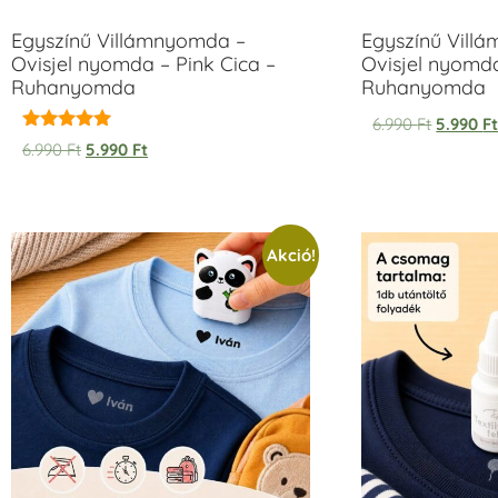
Egyszínű Villámnyomda –
Egyszínű Vill
Ovisjel nyomda – Pink Cica –
Ovisjel nyomd
Ruhanyomda
Ruhanyomda
6.990
Ft
5.990
F
Értékelés:
6.990
Ft
5.990
Ft
5.00
/ 5
Akció!