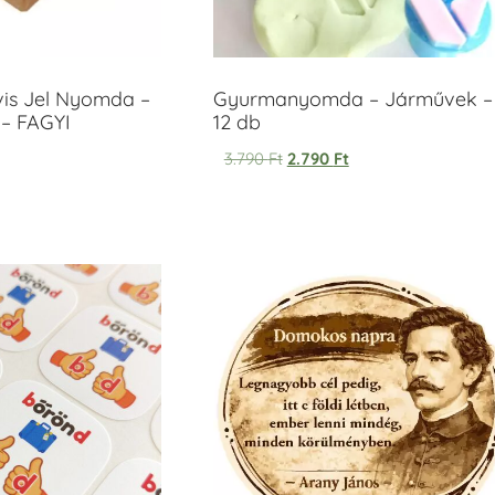
vis Jel Nyomda –
Gyurmanyomda – Járművek –
– FAGYI
12 db
3.790
Ft
2.790
Ft