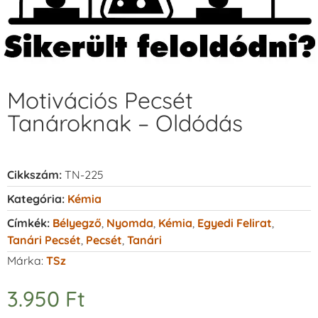
Motivációs Pecsét
Tanároknak – Oldódás
Cikkszám:
TN-225
Kategória:
Kémia
Címkék:
Bélyegző
,
Nyomda
,
Kémia
,
Egyedi Felirat
,
Tanári Pecsét
,
Pecsét
,
Tanári
Márka:
TSz
3.950
Ft