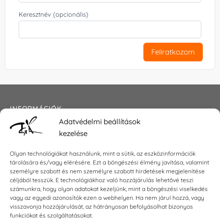
Keresztnév (opcionális)
Feliratkozom
INFORMÁCIÓK
Adatvédelmi beállítások
Általános szerződési feltételek
kezelése
Adatkezelési tájékoztató
Impresszum
Olyan technológiákat használunk, mint a sütik, az eszközinformációk
tárolására és/vagy elérésére. Ezt a böngészési élmény javítása, valamint
személyre szabott és nem személyre szabott hirdetések megjelenítése
céljából tesszük. E technológiákhoz való hozzájárulás lehetővé teszi
KAPCSOLAT
számunkra, hogy olyan adatokat kezeljünk, mint a böngészési viselkedés
vagy az egyedi azonosítók ezen a webhelyen. Ha nem járul hozzá, vagy
visszavonja hozzájárulását, az hátrányosan befolyásolhat bizonyos
E-mail:
shop@torokszilvi.com
funkciókat és szolgáltatásokat.