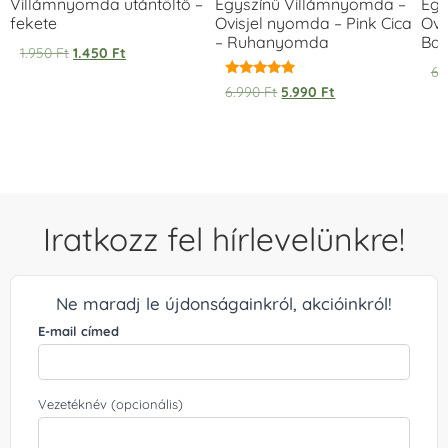
Villámnyomda utántöltő –
Egyszínű Villámnyomda –
Egy
fekete
Ovisjel nyomda – Pink Cica
Ovi
– Ruhanyomda
Bag
1.950
Ft
1.450
Ft
6.
Értékelés:
6.990
Ft
5.990
Ft
5.00
/ 5
Iratkozz fel hírlevelünkre!
Ne maradj le újdonságainkról, akcióinkról!
E-mail címed
Vezetéknév (opcionális)