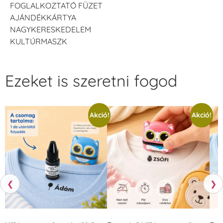
FOGLALKOZTATÓ FÜZET
AJÁNDÉKKÁRTYA
NAGYKERESKEDELEM
KULTÚRMASZK
Ezeket is szeretni fogod
Akció!
Akció!
❮
❯