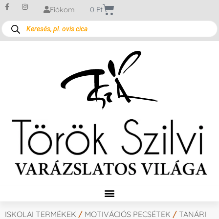
Fiókom
0
Ft
ISKOLAI TERMÉKEK
/
MOTIVÁCIÓS PECSÉTEK
/
TANÁRI