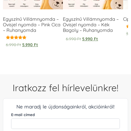
Egyszínű Villámnyomda –
Egyszínű Villámnyomda –
Cip
Ovisjel nyomda – Pink Cica
Ovisjel nyomda – Kék
– Ruhanyomda
Bagoly – Ruhanyomda
Ér
3.
5.
6.990
Ft
5.990
Ft
/ 
Értékelés:
6.990
Ft
5.990
Ft
5.00
/ 5
Iratkozz fel hírlevelünkre!
Ne maradj le újdonságainkról, akcióinkról!
E-mail címed