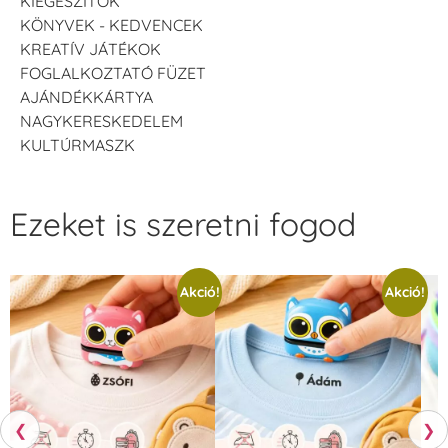
KIEGÉSZÍTŐK
KÖNYVEK - KEDVENCEK
KREATÍV JÁTÉKOK
FOGLALKOZTATÓ FÜZET
AJÁNDÉKKÁRTYA
NAGYKERESKEDELEM
KULTÚRMASZK
Ezeket is szeretni fogod
Akció!
Akció!
❮
❯