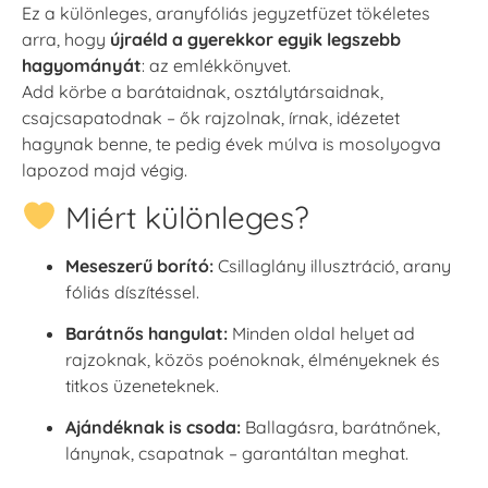
Ez a különleges, aranyfóliás jegyzetfüzet tökéletes
arra, hogy
újraéld a gyerekkor egyik legszebb
hagyományát
: az emlékkönyvet.
Add körbe a barátaidnak, osztálytársaidnak,
csajcsapatodnak – ők rajzolnak, írnak, idézetet
hagynak benne, te pedig évek múlva is mosolyogva
lapozod majd végig.
Miért különleges?
Meseszerű borító:
Csillaglány illusztráció, arany
fóliás díszítéssel.
Barátnős hangulat:
Minden oldal helyet ad
rajzoknak, közös poénoknak, élményeknek és
titkos üzeneteknek.
Ajándéknak is csoda:
Ballagásra, barátnőnek,
lánynak, csapatnak – garantáltan meghat.