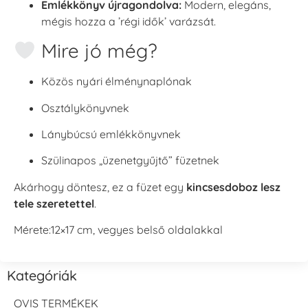
Emlékkönyv újragondolva:
Modern, elegáns,
mégis hozza a ’régi idők’ varázsát.
Mire jó még?
Közös nyári élménynaplónak
Osztálykönyvnek
Lánybúcsú emlékkönyvnek
Szülinapos „üzenetgyűjtő” füzetnek
Akárhogy döntesz, ez a füzet egy
kincsesdoboz lesz
tele szeretettel
.
Mérete:12×17 cm, vegyes belső oldalakkal
Kategóriák
OVIS TERMÉKEK