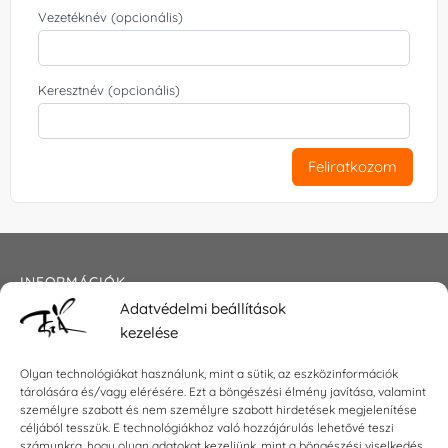
Vezetéknév (opcionális)
Keresztnév (opcionális)
Feliratkozom
INFORMÁCIÓK
Adatvédelmi beállítások
Általános szerződési feltételek
kezelése
Adatkezelési tájékoztató
Impresszum
Olyan technológiákat használunk, mint a sütik, az eszközinformációk
tárolására és/vagy elérésére. Ezt a böngészési élmény javítása, valamint
személyre szabott és nem személyre szabott hirdetések megjelenítése
céljából tesszük. E technológiákhoz való hozzájárulás lehetővé teszi
számunkra, hogy olyan adatokat kezeljünk, mint a böngészési viselkedés
KAPCSOLAT