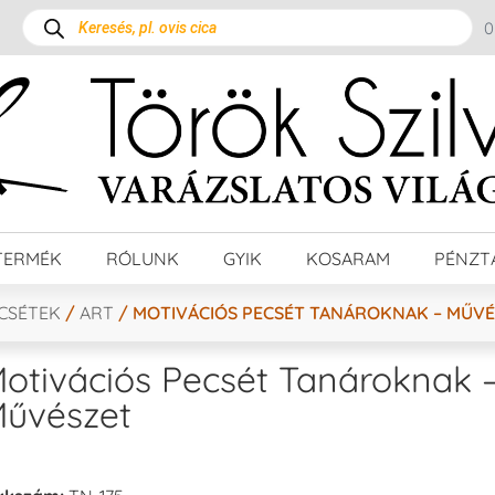
TERMÉK
RÓLUNK
GYIK
KOSARAM
PÉNZT
ECSÉTEK
/
ART
/ MOTIVÁCIÓS PECSÉT TANÁROKNAK – MŰV
otivációs Pecsét Tanároknak 
űvészet