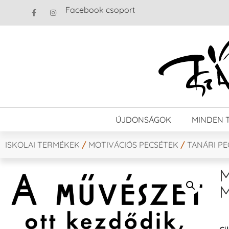
Facebook csoport
ÚJDONSÁGOK
MINDEN 
ISKOLAI TERMÉKEK
/
MOTIVÁCIÓS PECSÉTEK
/
TANÁRI P
M
M