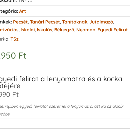
kkszám:
TN-175
tegória:
Art
mkék:
Pecsét
,
Tanári Pecsét
,
Tanítóknak
,
Jutalmazó
,
tivációs
,
Iskolai
,
Iskolás
,
Bélyegző
,
Nyomda
,
Egyedi Felirat
rka:
TSz
.950
Ft
gyedi felirat a lenyomatra és a kocka
etejére
990 Ft
nnyiben egyedi feliratot szeretnél a lenyomatra, azt írd az alábbi
zőbe.