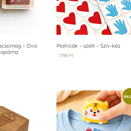
acsomag – Ovis
Matricák – szett – Szív-kéz
ntapárna
1.190
Ft
Akc