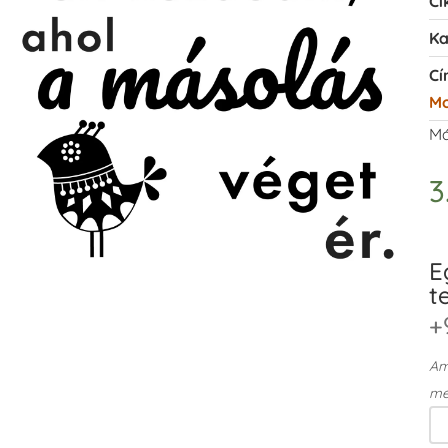
Ci
Ka
Cí
Mo
Má
3
E
t
+
Ame
me