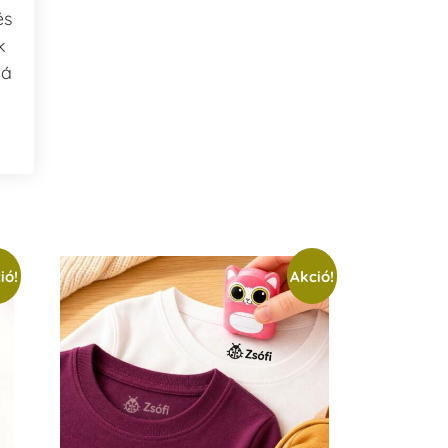
és
k
bá
ió!
Akció!