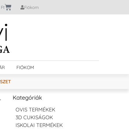
0
Ft
Fiókom
ÁR
FIÓKOM
ÉSZET
–
Kategóriák
OVIS TERMÉKEK
3D CUKISÁGOK
ISKOLAI TERMÉKEK