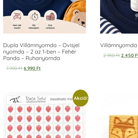
Dupla Villámnyomda – Ovisjel
Villámnyomda u
nyomda – 2 az 1-ben – Fehér
2.950
Ft
2.450
F
Panda – Ruhanyomda
7.990
Ft
6.990
Ft
Akció!