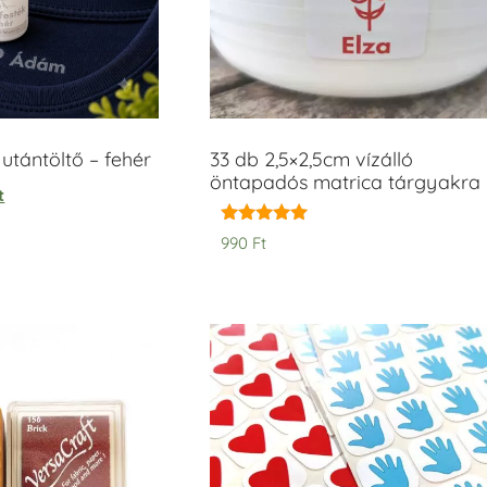
tántöltő – fehér
33 db 2,5×2,5cm vízálló
öntapadós matrica tárgyakra
t
Értékelés:
990
Ft
5.00
/ 5