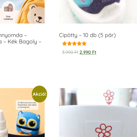
ámnyomda –
Cipötty – 10 db (5 pár)
a – Kék Bagoly –
Értékelés:
3.990
Ft
2.990
Ft
5.00
t
/ 5
Akció!