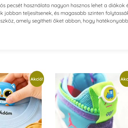
ós pecsét használata nagyon hasznos lehet a diákok 
k jobban teljesítsenek, és magasabb szinten folytassá
eszköz, amely segítheti őket abban, hogy hatékonyab
Akció!
Akc