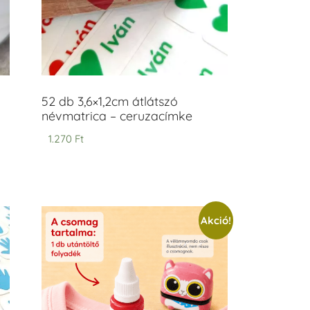
52 db 3,6×1,2cm átlátszó
névmatrica – ceruzacímke
1.270
Ft
Akció!