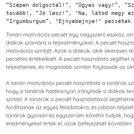
“Szépen dolgoztál!”, “Ügyes vagy!”, “Sz
tovább!, “Jó lesz!”, "Na, látod megy ez
“Irgumburgum”, "Ejnyebejnye!" pecsétek
Tanári motívációs pecsét egy nagyszerű eszköz, am
diákok számára a teljesítményüket. A pecsét haszná
motivációs szintjét. Azok a diákok, akik sikeresen t
pecsétes értékelését. A pecsét használata segíthe
teljesítsenek, és magasabb szinten folytassák az okt
A tanári motívációs pecsét használata a tanárok sz
hogy a tanárok hatékonyan irányítsák a diákok te
szintet. A tanárok a pecsét használatával segíthe
fordítsanak az egyes feladatokra, és jobban teljesí
tanárok gyorsan és egyszerűen követni tudják, hogy 
eredményeket értek el, azok befejezését követően.