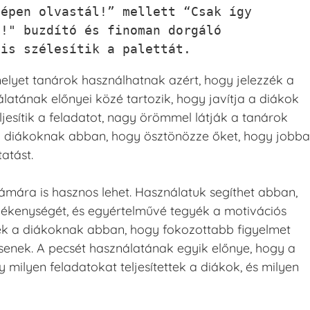
épen olvastál!” mellett “Csak így 
!" buzdító és finoman dorgáló 
 is szélesítik a palettát.
elyet tanárok használhatnak azért, hogy jelezzék a
latának előnyei közé tartozik, hogy javítja a diákok
eljesítik a feladatot, nagy örömmel látják a tanárok
t a diákoknak abban, hogy ösztönözze őket, hogy jobb
atást.
ámára is hasznos lehet. Használatuk segíthet abban,
vékenységét, és egyértelművé tegyék a motivációs
tnek a diákoknak abban, hogy fokozottabb figyelmet
tsenek. A pecsét használatának egyik előnye, hogy a
milyen feladatokat teljesítettek a diákok, és milyen