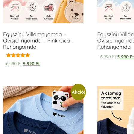
Egyszínű Villámnyomda –
Egyszínű Vill
Ovisjel nyomda – Pink Cica –
Ovisjel nyomd
Ruhanyomda
Ruhanyomda
6.990
Ft
5.990
F
Értékelés:
6.990
Ft
5.990
Ft
5.00
/ 5
Akció!