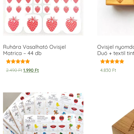
Ruhára Vasalható Ovisjel
Ovisjel nyomd
Matrica – 44 db
Duó + textil ti
Értékelés:
Értékelés:
2.490
Ft
1.990
Ft
4.830
Ft
5.00
5.00
/ 5
/ 5