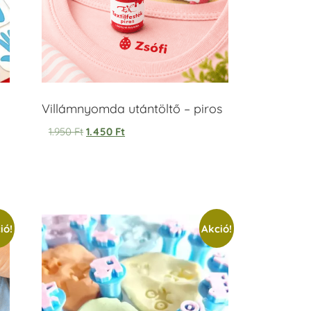
Villámnyomda utántöltő – piros
1.950
Ft
1.450
Ft
ió!
Akció!