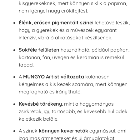
kisgyerekeknek, mert könnyen siklik a papíron,
nem igényel nagy erőkifejtést.
Élénk, erősen pigmentált színei
lehetővé teszik,
hogy a gyerekek és a művészek egyaránt
intenzív, vibráló alkotásokat készítsenek.
Sokféle felületen
használható, például papíron,
kartonon, fán, üvegen és kerámián is remekül
tapad.
A
MUNGYO Artist változata
különösen
kényelmes a kis kezek számára, mert könnyen
megfogható és irányítható.
Kevésbé törékeny
, mint a hagyományos
zsírkréták, így tartósabb, és kevesebb hulladék
keletkezik belőle.
A színek
könnyen keverhetők
egymással, ami
izgalmas átmeneteket és új árnyalatokat