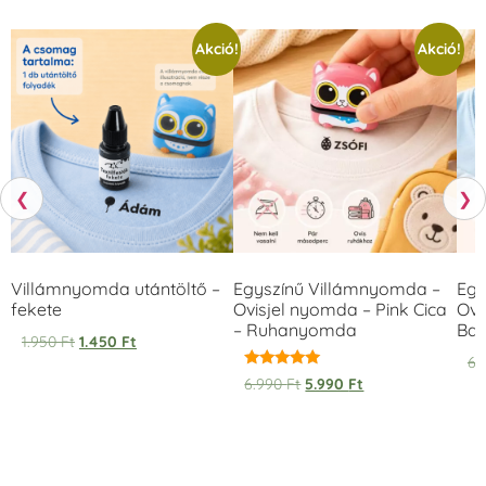
Akció!
Akció!
❮
❯
Villámnyomda utántöltő –
Egyszínű Villámnyomda –
Egy
fekete
Ovisjel nyomda – Pink Cica
Ovi
– Ruhanyomda
Bag
1.950
Ft
1.450
Ft
6.
Értékelés:
6.990
Ft
5.990
Ft
5.00
/ 5