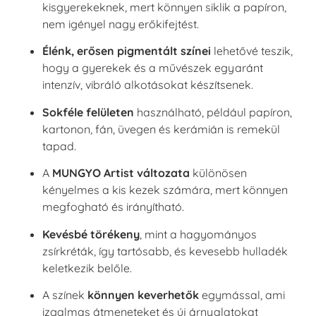
kisgyerekeknek, mert könnyen siklik a papíron,
nem igényel nagy erőkifejtést.
Élénk, erősen pigmentált színei
lehetővé teszik,
hogy a gyerekek és a művészek egyaránt
intenzív, vibráló alkotásokat készítsenek.
Sokféle felületen
használható, például papíron,
kartonon, fán, üvegen és kerámián is remekül
tapad.
A
MUNGYO Artist változata
különösen
kényelmes a kis kezek számára, mert könnyen
megfogható és irányítható.
Kevésbé törékeny
, mint a hagyományos
zsírkréták, így tartósabb, és kevesebb hulladék
keletkezik belőle.
A színek
könnyen keverhetők
egymással, ami
izgalmas átmeneteket és új árnyalatokat