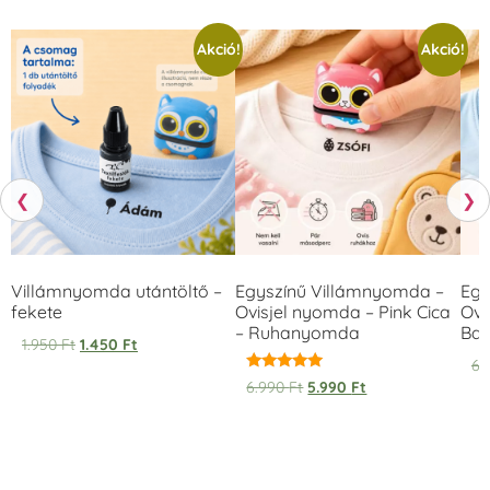
Akció!
Akció!
❮
❯
Villámnyomda utántöltő –
Egyszínű Villámnyomda –
Egy
fekete
Ovisjel nyomda – Pink Cica
Ovi
– Ruhanyomda
Bag
1.950
Ft
1.450
Ft
6.
Értékelés:
6.990
Ft
5.990
Ft
5.00
/ 5