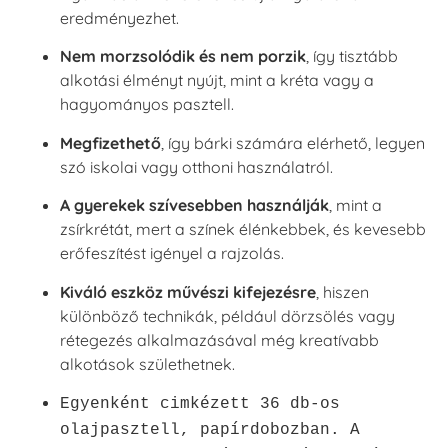
eredményezhet.
Nem morzsolódik és nem porzik
, így tisztább
alkotási élményt nyújt, mint a kréta vagy a
hagyományos pasztell.
Megfizethető
, így bárki számára elérhető, legyen
szó iskolai vagy otthoni használatról.
A gyerekek szívesebben használják
, mint a
zsírkrétát, mert a színek élénkebbek, és kevesebb
erőfeszítést igényel a rajzolás.
Kiváló eszköz művészi kifejezésre
, hiszen
különböző technikák, például dörzsölés vagy
rétegezés alkalmazásával még kreatívabb
alkotások születhetnek.
Egyenként cimkézett 36 db-os
olajpasztell, papírdobozban.
A