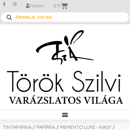
Fiókom
0
Ft
TINTAPÁRNA
/
PAPÍRRA
/
MEMENTO LUXE - NAGY
/