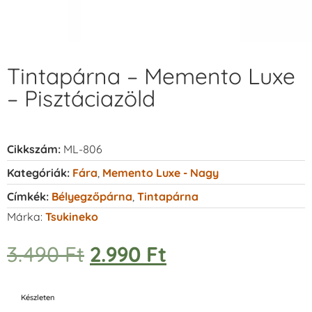
Tintapárna – Memento Luxe
– Pisztáciazöld
Cikkszám:
ML-806
Kategóriák:
Fára
,
Memento Luxe - Nagy
Címkék:
Bélyegzőpárna
,
Tintapárna
Márka:
Tsukineko
3.490
Ft
2.990
Ft
Készleten