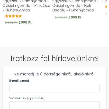
Egyszínű Villámnyomda –
Egyszínű Villámnyomda –
Cip
Ovisjel nyomda – Pink Cica
Ovisjel nyomda – Kék
– Ruhanyomda
Bagoly – Ruhanyomda
Ér
3.
5.
6.990
Ft
5.990
Ft
/ 
Értékelés:
6.990
Ft
5.990
Ft
5.00
/ 5
Iratkozz fel hírlevelünkre!
Ne maradj le újdonságainkról, akcióinkról!
E-mail címed
Vezetéknév (opcionális)