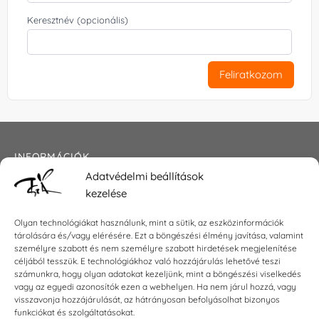
Keresztnév (opcionális)
Feliratkozom
INFORMÁCIÓK
Adatvédelmi beállítások
Általános szerződési feltételek
kezelése
Adatkezelési tájékoztató
Impresszum
Olyan technológiákat használunk, mint a sütik, az eszközinformációk
tárolására és/vagy elérésére. Ezt a böngészési élmény javítása, valamint
személyre szabott és nem személyre szabott hirdetések megjelenítése
céljából tesszük. E technológiákhoz való hozzájárulás lehetővé teszi
KAPCSOLAT
számunkra, hogy olyan adatokat kezeljünk, mint a böngészési viselkedés
vagy az egyedi azonosítók ezen a webhelyen. Ha nem járul hozzá, vagy
visszavonja hozzájárulását, az hátrányosan befolyásolhat bizonyos
E-mail:
shop@torokszilvi.com
funkciókat és szolgáltatásokat.