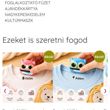
FOGLALKOZTATÓ FÜZET
AJÁNDÉKKÁRTYA
NAGYKERESKEDELEM
KULTÚRMASZK
Ezeket is szeretni fogod
Akció!
Akció!
❮
❯