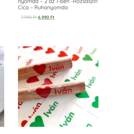
nyomda – 2 az 1-ben -Rózsaszín
Cica – Ruhanyomda
7.990
Ft
6.990
Ft