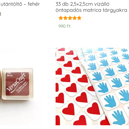
tántöltő – fehér
33 db 2,5×2,5cm vízálló
öntapadós matrica tárgyakra
t
Értékelés:
990
Ft
5.00
/ 5