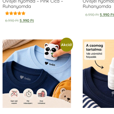
Ovisjel nyomda – Pink Cica –
Ovisjel nyomd
Ruhanyomda
Ruhanyomda
6.990
Ft
5.990
F
Értékelés:
6.990
Ft
5.990
Ft
5.00
/ 5
Akció!