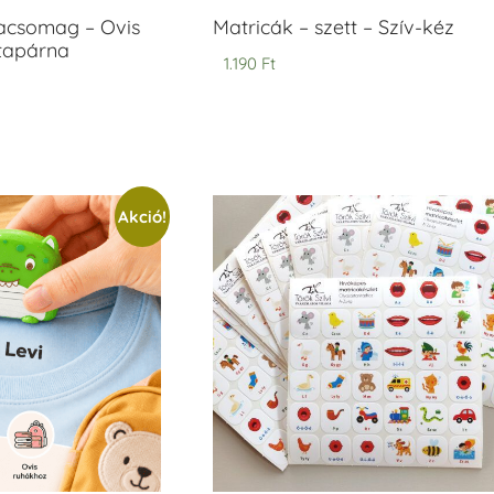
acsomag – Ovis
Matricák – szett – Szív-kéz
ntapárna
1.190
Ft
Akció!