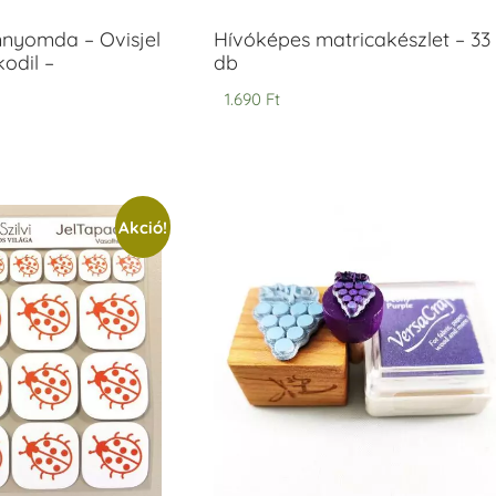
mnyomda – Ovisjel
Hívóképes matricakészlet – 33
odil –
db
1.690
Ft
Akció!