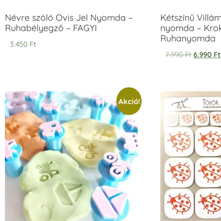
Névre szóló Ovis Jel Nyomda –
Kétszínű Villá
Ruhabélyegző – FAGYI
nyomda – Krok
Ruhanyomda
3.450
Ft
7.990
Ft
6.990
Ft
Akció!