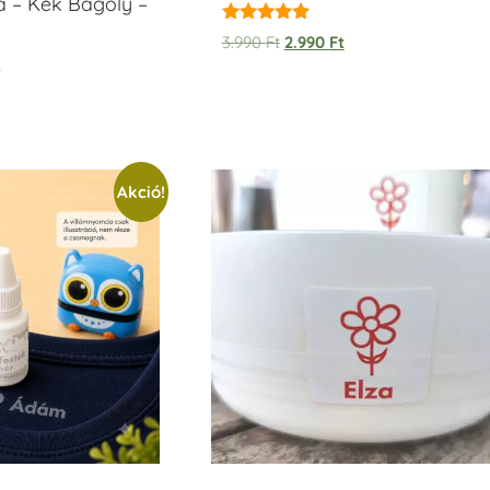
a – Kék Bagoly –
Értékelés:
3.990
Ft
2.990
Ft
5.00
t
/ 5
Akció!