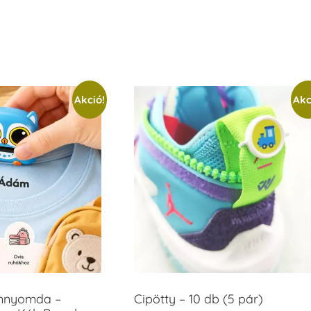
Akció!
Akc
ámnyomda –
Cipötty – 10 db (5 pár)