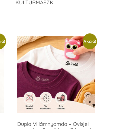
KULTÚRMASZK
ió!
Akció!
Dupla Villámnyomda – Ovisjel