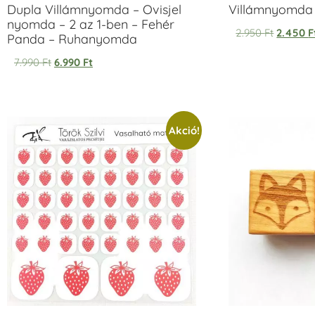
Dupla Villámnyomda – Ovisjel
Villámnyomda u
nyomda – 2 az 1-ben – Fehér
2.950
Ft
2.450
F
Panda – Ruhanyomda
7.990
Ft
6.990
Ft
Akció!