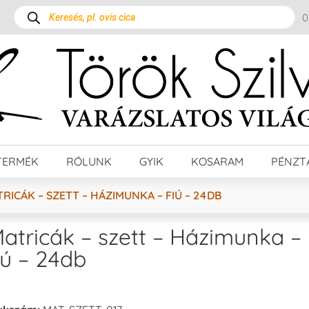
TERMÉK
RÓLUNK
GYIK
KOSARAM
PÉNZT
RICÁK – SZETT – HÁZIMUNKA – FIÚ – 24DB
atricák – szett – Házimunka –
iú – 24db