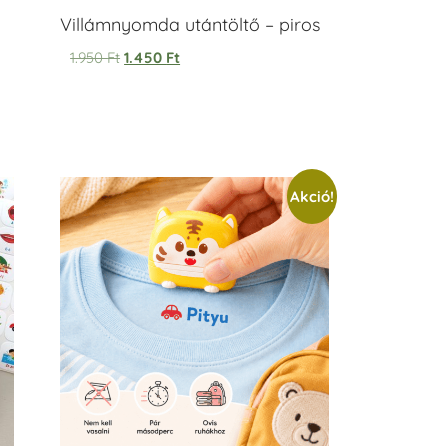
Villámnyomda utántöltő – piros
1.950
Ft
1.450
Ft
Akció!