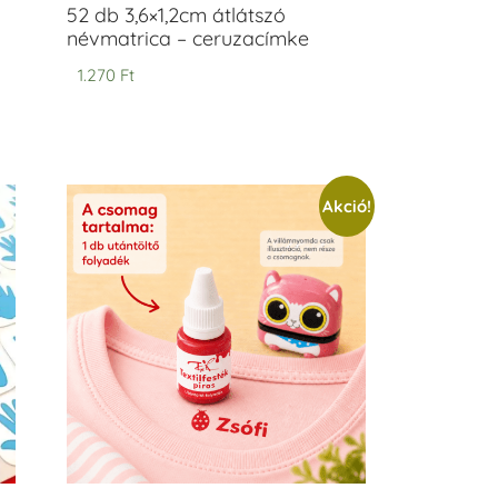
52 db 3,6×1,2cm átlátszó
névmatrica – ceruzacímke
1.270
Ft
Akció!