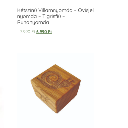
Kétszínű Villámnyomda – Ovisjel
nyomda – Tigrisfiú –
Ruhanyomda
7.990
Ft
6.990
Ft