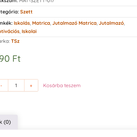
kkszám:
MAT-SZETT-017
tegória:
Szett
mkék:
Iskolás
,
Matrica
,
Jutalmazó Matrica
,
Jutalmazó
,
tivációs
,
Iskolai
rka:
TSz
790
Ft
-
+
Kosárba teszem
 (0)