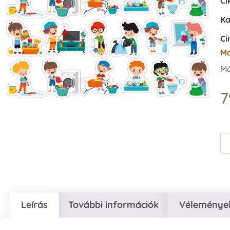
Ci
Ka
Cí
Mo
Má
Leírás
További információk
Vélemények