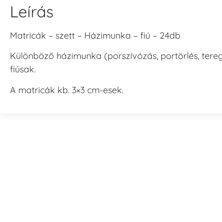
Leírás
Matricák – szett – Házimunka – fiú – 24db
Különböző házimunka (porszívózás, portörlés, tereg
fiúsak.
A matricák kb. 3×3 cm-esek.