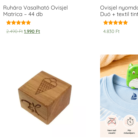
Ruhára Vasalható Ovisjel
Ovisjel nyomd
Matrica – 44 db
Duó + textil ti
Értékelés:
Értékelés:
2.490
Ft
1.990
Ft
4.830
Ft
5.00
5.00
/ 5
/ 5