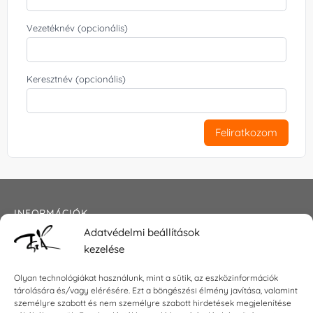
Vezetéknév (opcionális)
Keresztnév (opcionális)
Feliratkozom
INFORMÁCIÓK
Adatvédelmi beállítások
Általános szerződési feltételek
kezelése
Adatkezelési tájékoztató
Impresszum
Olyan technológiákat használunk, mint a sütik, az eszközinformációk
tárolására és/vagy elérésére. Ezt a böngészési élmény javítása, valamint
személyre szabott és nem személyre szabott hirdetések megjelenítése