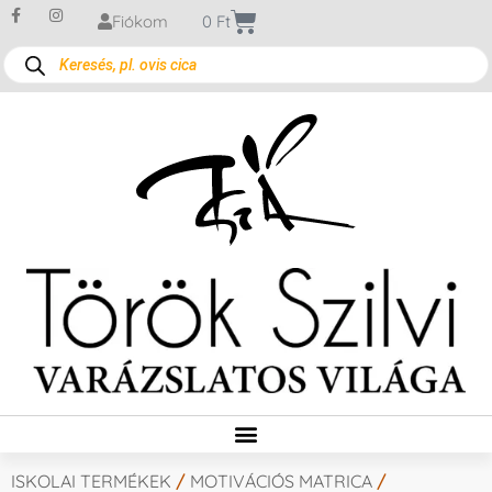
Fiókom
0
Ft
ISKOLAI TERMÉKEK
/
MOTIVÁCIÓS MATRICA
/