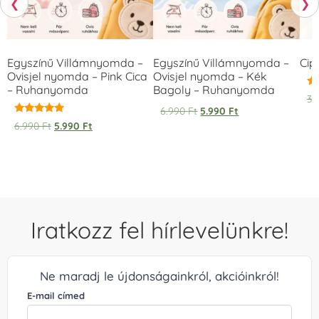
❮
❯
Egyszínű Villámnyomda –
Egyszínű Villámnyomda –
Cip
Ovisjel nyomda – Pink Cica
Ovisjel nyomda – Kék
– Ruhanyomda
Bagoly – Ruhanyomda
Ér
3.
5.
6.990
Ft
5.990
Ft
/ 
Értékelés:
6.990
Ft
5.990
Ft
5.00
/ 5
Iratkozz fel hírlevelünkre!
Ne maradj le újdonságainkról, akcióinkról!
E-mail címed