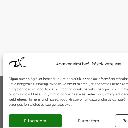
Adatvédelmi beállítások kezelése
Olyan technológiákat használunk, mint a sütik, az eszközinformációk tárolá
Ezt a böngészési élmény javítása, valamint személyre szabott és nem szem
megjelenítése céljából tesszük. E technológiákhoz való hozzájárulás lehet
INFORMÁCIÓK
KAPCSOLA
olyan adatokat kezeljünk, mint a böngészési viselkedés vagy az egyedi azo
webhelyen. Ha nem járul hozzá, vagy visszavonja hozzájárulását, az hátrá
Általános szerződési feltételek
E-mail:
sho
bizonyos funkciókat és szolgáltatásokat.
Adatkezelési tájékoztató
Telefon: +3
Impresszum
Elfogadom
Elutasítom
Be