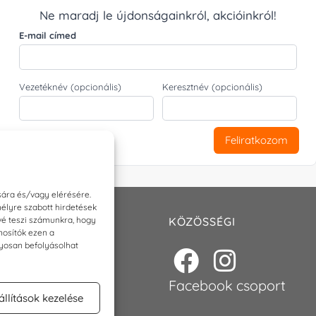
Ne maradj le újdonságainkról, akcióinkról!
E-mail címed
Vezetéknév (opcionális)
Keresztnév (opcionális)
Feliratkozom
sára és/vagy elérésére.
élyre szabott hirdetések
ővé teszi számunkra, hogy
T
KÖZÖSSÉGI
nosítók ezen a
nyosan befolyásolhat
p@torokszilvi.com
6 30 6767872
Facebook csoport
állítások kezelése