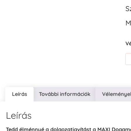
S
M
V
Leírás
További információk
Vélemények
Leírás
Tedd élménnyé a dolgozatjavítást a MAXI Dogam