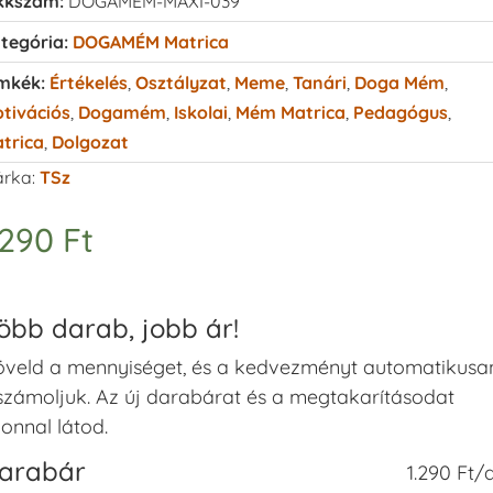
kkszám:
DOGAMEM-MAXI-039
tegória:
DOGAMÉM Matrica
mkék:
Értékelés
,
Osztályzat
,
Meme
,
Tanári
,
Doga Mém
,
tivációs
,
Dogamém
,
Iskolai
,
Mém Matrica
,
Pedagógus
,
trica
,
Dolgozat
rka:
TSz
.290
Ft
öbb darab, jobb ár!
veld a mennyiséget, és a kedvezményt automatikusa
számoljuk. Az új darabárat és a megtakarításodat
onnal látod.
arabár
1.290 Ft/