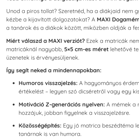
Unod a piros tollat? Szeretnéd, ha a diákjaid nem
kézbe a kijavított dolgozatokat? A
MAXI Dogamém
a tanárok és a diákok között, miközben oldják a fe
Miért válaszd a MAXI verziót?
Ezek a matricák ne
matricáknál nagyobb,
5×5 cm-es méret
lehetővé te
üzenetek is érvényesüljenek.
Így segít neked a mindennapokban:
Humoros visszajelzés:
A hagyományos érdemjeg
értékelést – legyen szó dicséretről vagy egy kis
Motiváció Z-generációs nyelven:
A mémek a ma
hozzájuk, jobban figyelnek a visszajelzésre.
Közösségépítés:
Egy jó matrica beszédtéma le
tanárnak is van humora.