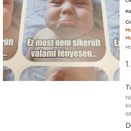
Ci
Ka
Cí
Mo
Ma
Má
1
T
Nö
ki
az
D