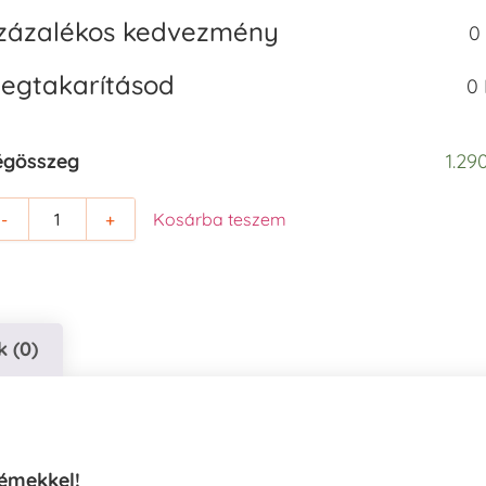
zázalékos kedvezmény
0
egtakarításod
0 
égösszeg
1.29
-
+
Kosárba teszem
 (0)
émekkel!