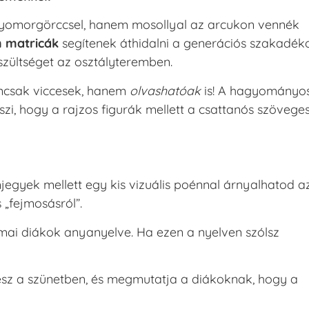
 gyomorgörccsel, hanem mosollyal az arcukon vennék
 matricák
segítenek áthidalni a generációs szakadék
szültséget az osztályteremben.
mcsak viccesek, hanem
olvashatóak
is! A hagyományo
szi, hogy a rajzos figurák mellett a csattanós szövege
yek mellett egy kis vizuális poénnal árnyalhatod a
 „fejmosásról”.
i diákok anyanyelve. Ha ezen a nyelven szólsz
sz a szünetben, és megmutatja a diákoknak, hogy a