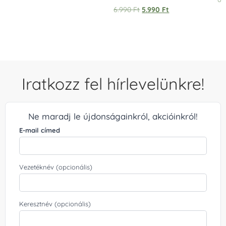
Értékelés:
6.990
Ft
5.990
Ft
5.00
/ 5
Iratkozz fel hírlevelünkre!
Ne maradj le újdonságainkról, akcióinkról!
E-mail címed
Vezetéknév (opcionális)
Keresztnév (opcionális)