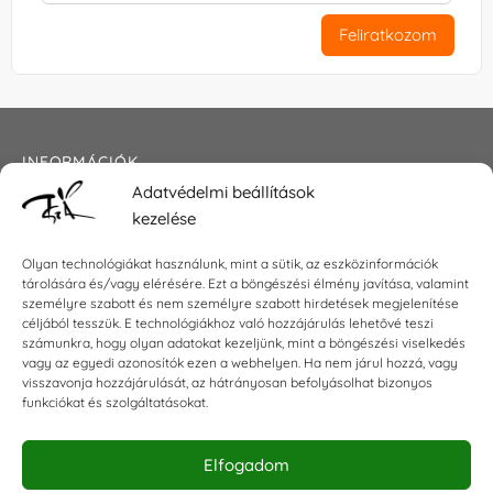
Feliratkozom
INFORMÁCIÓK
Adatvédelmi beállítások
Általános szerződési feltételek
kezelése
Adatkezelési tájékoztató
Impresszum
Olyan technológiákat használunk, mint a sütik, az eszközinformációk
tárolására és/vagy elérésére. Ezt a böngészési élmény javítása, valamint
személyre szabott és nem személyre szabott hirdetések megjelenítése
céljából tesszük. E technológiákhoz való hozzájárulás lehetővé teszi
KAPCSOLAT
számunkra, hogy olyan adatokat kezeljünk, mint a böngészési viselkedés
vagy az egyedi azonosítók ezen a webhelyen. Ha nem járul hozzá, vagy
visszavonja hozzájárulását, az hátrányosan befolyásolhat bizonyos
E-mail:
shop@torokszilvi.com
funkciókat és szolgáltatásokat.
Telefon: +36 30 6767872
Elfogadom
KÖZÖSSÉGI