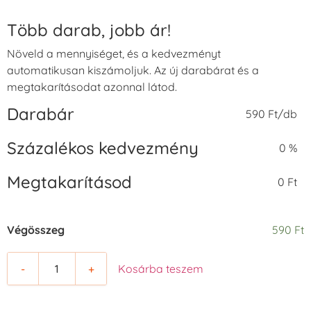
Több darab, jobb ár!
Növeld a mennyiséget, és a kedvezményt
automatikusan kiszámoljuk. Az új darabárat és a
megtakarításodat azonnal látod.
Darabár
590 Ft/db
Százalékos kedvezmény
0 %
Megtakarításod
0 Ft
Végösszeg
590 Ft
-
+
Kosárba teszem