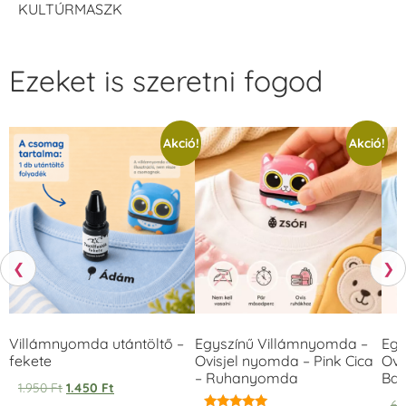
KULTÚRMASZK
Ezeket is szeretni fogod
Akció!
Akció!
❮
❯
Villámnyomda utántöltő –
Egyszínű Villámnyomda –
Egy
fekete
Ovisjel nyomda – Pink Cica
Ovi
– Ruhanyomda
Bag
1.950
Ft
1.450
Ft
6.