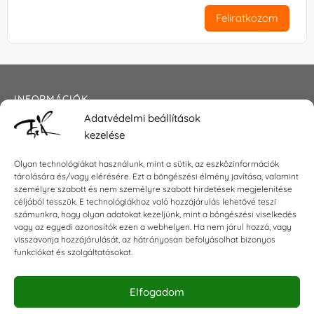
Feliratkozom
INFORMÁCIÓK
Adatvédelmi beállítások
Általános szerződési feltételek
kezelése
Adatkezelési tájékoztató
Impresszum
Olyan technológiákat használunk, mint a sütik, az eszközinformációk
tárolására és/vagy elérésére. Ezt a böngészési élmény javítása, valamint
személyre szabott és nem személyre szabott hirdetések megjelenítése
céljából tesszük. E technológiákhoz való hozzájárulás lehetővé teszi
KAPCSOLAT
számunkra, hogy olyan adatokat kezeljünk, mint a böngészési viselkedés
vagy az egyedi azonosítók ezen a webhelyen. Ha nem járul hozzá, vagy
visszavonja hozzájárulását, az hátrányosan befolyásolhat bizonyos
E-mail:
shop@torokszilvi.com
funkciókat és szolgáltatásokat.
Telefon: +36 30 6767872
Elfogadom
KÖZÖSSÉGI