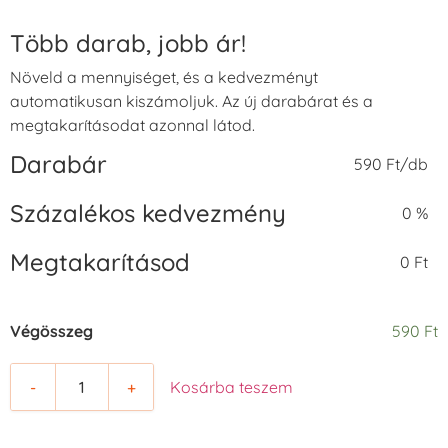
Több darab, jobb ár!
Növeld a mennyiséget, és a kedvezményt
automatikusan kiszámoljuk. Az új darabárat és a
megtakarításodat azonnal látod.
Darabár
590 Ft/db
Százalékos kedvezmény
0 %
Megtakarításod
0 Ft
Végösszeg
590 Ft
-
+
Kosárba teszem