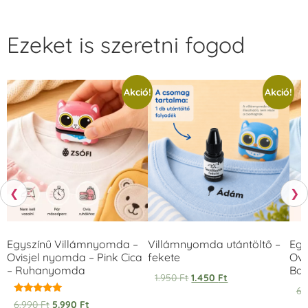
Ezeket is szeretni fogod
Akció!
Akció!
❮
❯
Egyszínű Villámnyomda –
Villámnyomda utántöltő –
Egy
Ovisjel nyomda – Pink Cica
fekete
Ovi
– Ruhanyomda
Bag
1.950
Ft
1.450
Ft
6.
Értékelés:
6.990
Ft
5.990
Ft