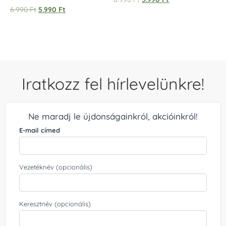
/ 
Értékelés:
6.990
Ft
5.990
Ft
5.00
/ 5
Iratkozz fel hírlevelünkre!
Ne maradj le újdonságainkról, akcióinkról!
E-mail címed
Vezetéknév (opcionális)
Keresztnév (opcionális)