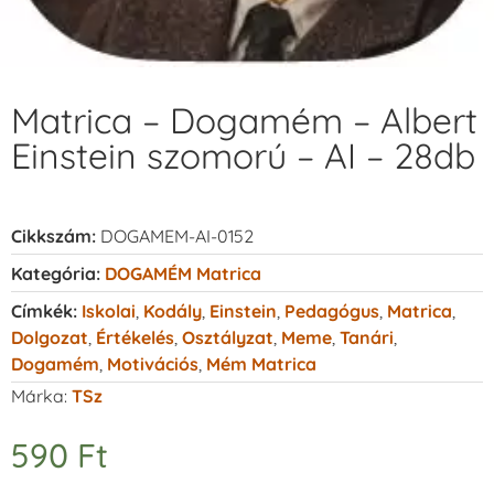
Matrica – Dogamém – Albert
Einstein szomorú – AI – 28db
Cikkszám:
DOGAMEM-AI-0152
Kategória:
DOGAMÉM Matrica
Címkék:
Iskolai
,
Kodály
,
Einstein
,
Pedagógus
,
Matrica
,
Dolgozat
,
Értékelés
,
Osztályzat
,
Meme
,
Tanári
,
Dogamém
,
Motivációs
,
Mém Matrica
Márka:
TSz
590
Ft