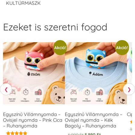
KULTÚRMASZK
Ezeket is szeretni fogod
Akció!
Akció!
❮
❯
Egyszínű Villámnyomda –
Egyszínű Villámnyomda –
Cip
Ovisjel nyomda – Pink Cica
Ovisjel nyomda – Kék
– Ruhanyomda
Bagoly – Ruhanyomda
Ér
3.
5.
6.990
Ft
5.990
Ft