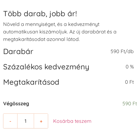
Több darab, jobb ár!
Növeld a mennyiséget, és a kedvezményt
automatikusan kiszámoljuk. Az új darabárat és a
megtakarításodat azonnal látod.
Darabár
590 Ft/db
Százalékos kedvezmény
0 %
Megtakarításod
0 Ft
Végösszeg
590 Ft
-
+
Kosárba teszem