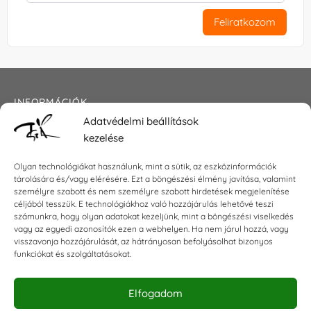
Feliratkozom
INFORMÁCIÓK
Adatvédelmi beállítások
Általános szerződési feltételek
kezelése
Adatkezelési tájékoztató
Impresszum
Olyan technológiákat használunk, mint a sütik, az eszközinformációk
tárolására és/vagy elérésére. Ezt a böngészési élmény javítása, valamint
személyre szabott és nem személyre szabott hirdetések megjelenítése
céljából tesszük. E technológiákhoz való hozzájárulás lehetővé teszi
KAPCSOLAT
számunkra, hogy olyan adatokat kezeljünk, mint a böngészési viselkedés
vagy az egyedi azonosítók ezen a webhelyen. Ha nem járul hozzá, vagy
visszavonja hozzájárulását, az hátrányosan befolyásolhat bizonyos
E-mail:
shop@torokszilvi.com
funkciókat és szolgáltatásokat.
Telefon: +36 30 6767872
Elfogadom
KÖZÖSSÉGI