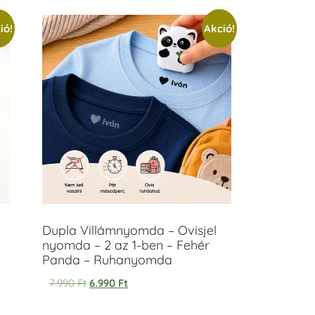
ió!
Akció!
Dupla Villámnyomda – Ovisjel
nyomda – 2 az 1-ben – Fehér
Panda – Ruhanyomda
7.990
Ft
6.990
Ft