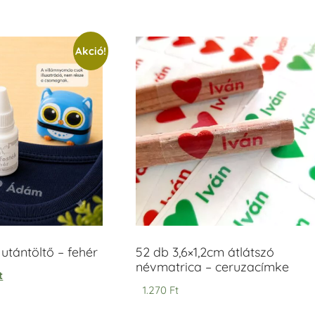
Akció!
tántöltő – fehér
52 db 3,6×1,2cm átlátszó
névmatrica – ceruzacímke
t
1.270
Ft