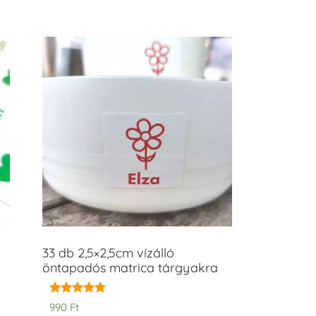
33 db 2,5×2,5cm vízálló
öntapadós matrica tárgyakra
Értékelés:
990
Ft
5.00