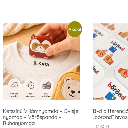
Akció!
Kétszínű Villámnyomda – Ovisjel
B–d differenci
nyomda – Vöröspanda –
„bőrönd” hívós
Ruhanyomda
1.190
Ft