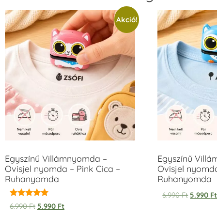
Akció!
Egyszínű Villámnyomda –
Egyszínű Vill
Ovisjel nyomda – Pink Cica –
Ovisjel nyomd
Ruhanyomda
Ruhanyomda
6.990
Ft
5.990
F
Értékelés:
6.990
Ft
5.990
Ft
5.00