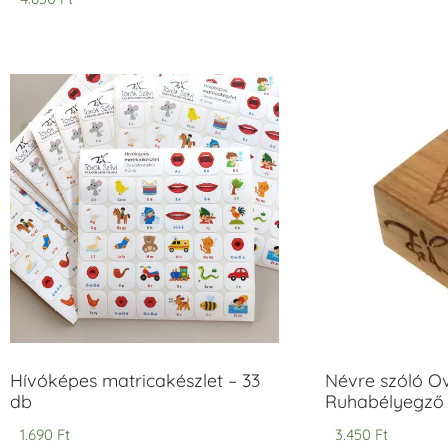
5.00
/ 5
Hívóképes matricakészlet – 33
Névre szóló O
db
Ruhabélyegző 
1.690
Ft
3.450
Ft