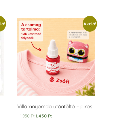
/ 5
ió!
Akció!
Villámnyomda utántöltő – piros
1.950
Ft
1.450
Ft