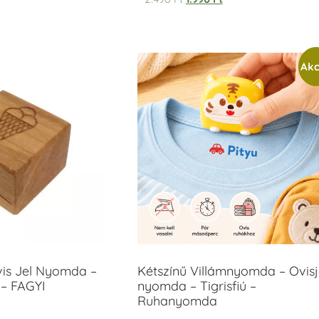
5.00
/ 5
Akc
vis Jel Nyomda –
Kétszínű Villámnyomda – Ovisj
– FAGYI
nyomda – Tigrisfiú –
Ruhanyomda