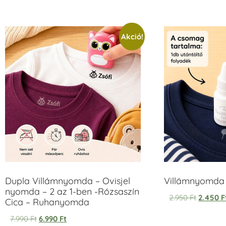
/ 5
Akció!
Dupla Villámnyomda – Ovisjel
Villámnyomda u
nyomda – 2 az 1-ben -Rózsaszín
2.950
Ft
2.450
F
Cica – Ruhanyomda
7.990
Ft
6.990
Ft