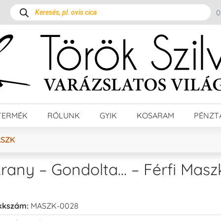
TERMÉK
RÓLUNK
GYIK
KOSARAM
PÉNZT
ASZK
rany – Gondolta… – Férfi Masz
kkszám:
MASZK-0028