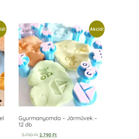
ió!
Akció!
el
Gyurmanyomda – Járművek –
12 db
3.790
Ft
2.790
Ft