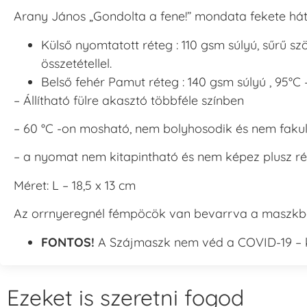
Arany János „Gondolta a fene!” mondata fekete hátt
Külső nyomtatott réteg : 110 gsm súlyú, sűrű s
összetétellel.
Belső fehér Pamut réteg : 140 gsm súlyú , 95°
– Állítható fülre akasztó többféle színben
– 60 °C -on mosható, nem bolyhosodik és nem faku
– a nyomat nem kitapintható és nem képez plusz ré
Méret: L – 18,5 x 13 cm
Az orrnyeregnél fémpöcök van bevarrva a maszkb
FONTOS!
A Szájmaszk nem véd a COVID-19 – k
Ezeket is szeretni fogod