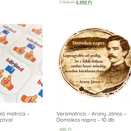
7.990
Ft
6.990
Ft
áló matrica –
Versmatrica – Arany János –
zóval
Domokos napra – 10 db
490
Ft