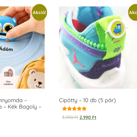
Akció!
Akc
ámnyomda –
Cipötty – 10 db (5 pár)
a – Kék Bagoly –
Értékelés:
3.990
Ft
2.990
Ft
5.00
t
/ 5