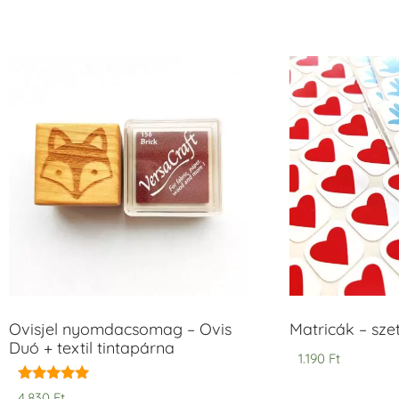
Ovisjel nyomdacsomag – Ovis
Matricák – szet
Duó + textil tintapárna
1.190
Ft
Értékelés:
4.830
Ft