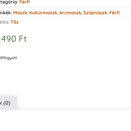
tegória:
Férfi
mkék:
Maszk
,
Kultúrmaszk
,
Arcmaszk
,
Szájmaszk
,
Férfi
rka:
TSz
.490
Ft
Elfogyott
 (0)