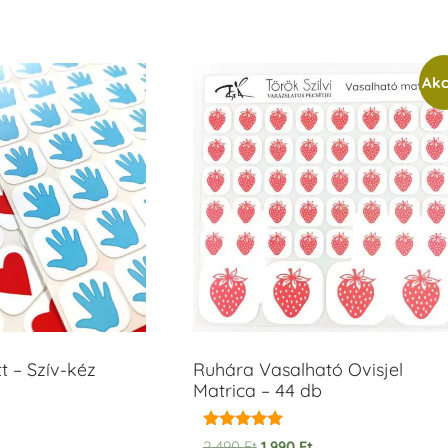
Akc
t – Szív-kéz
Ruhára Vasalható Ovisjel
Matrica – 44 db
Értékelés:
2.490
Ft
1.990
Ft