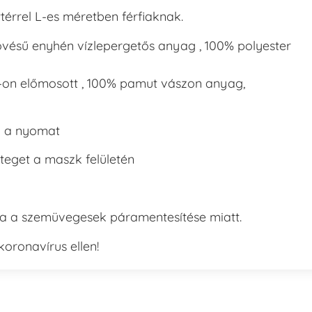
érrel L-es méretben férfiaknak.
zövésű enyhén vízlepergetős anyag , 100% polyester
C -on előmosott , 100% pamut vászon anyag,
l a nyomat
teget a maszk felületén
a a szemüvegesek páramentesítése miatt.
oronavírus ellen!