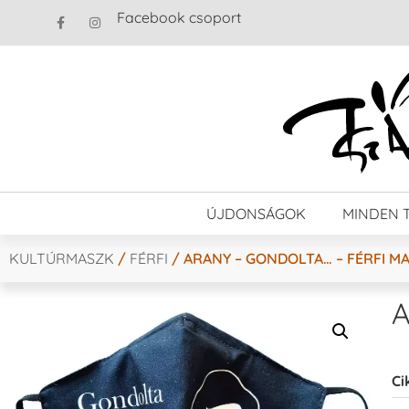
Facebook csoport
ÚJDONSÁGOK
MINDEN 
KULTÚRMASZK
/
FÉRFI
/ ARANY – GONDOLTA… – FÉRFI M
A
Ci