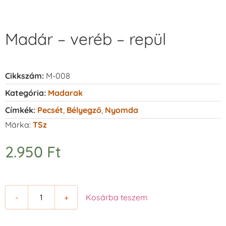
Madár – veréb – repül
Cikkszám:
M-008
Kategória:
Madarak
Címkék:
Pecsét
,
Bélyegző
,
Nyomda
Márka:
TSz
2.950
Ft
-
+
Kosárba teszem