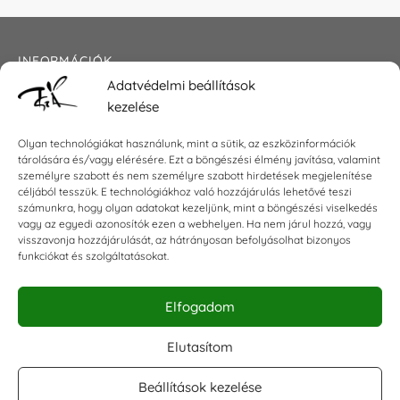
INFORMÁCIÓK
Adatvédelmi beállítások
Általános szerződési feltételek
kezelése
Adatkezelési tájékoztató
Impresszum
Olyan technológiákat használunk, mint a sütik, az eszközinformációk
tárolására és/vagy elérésére. Ezt a böngészési élmény javítása, valamint
személyre szabott és nem személyre szabott hirdetések megjelenítése
céljából tesszük. E technológiákhoz való hozzájárulás lehetővé teszi
KAPCSOLAT
számunkra, hogy olyan adatokat kezeljünk, mint a böngészési viselkedés
vagy az egyedi azonosítók ezen a webhelyen. Ha nem járul hozzá, vagy
visszavonja hozzájárulását, az hátrányosan befolyásolhat bizonyos
E-mail:
shop@torokszilvi.com
funkciókat és szolgáltatásokat.
Telefon: +36 30 6767872
Elfogadom
KÖZÖSSÉGI
Elutasítom
Beállítások kezelése