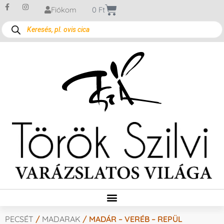
Fiókom
0
Ft
PECSÉT
/
MADARAK
/ MADÁR – VERÉB – REPÜL