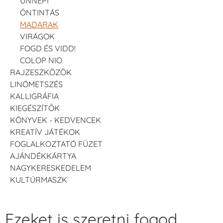
ÜNNEPI
ÖNTINTÁS
MADARAK
VIRÁGOK
FOGD ÉS VIDD!
COLOP NIO
RAJZESZKÖZÖK
LINÓMETSZÉS
KALLIGRÁFIA
KIEGÉSZÍTŐK
KÖNYVEK - KEDVENCEK
KREATÍV JÁTÉKOK
FOGLALKOZTATÓ FÜZET
AJÁNDÉKKÁRTYA
NAGYKERESKEDELEM
KULTÚRMASZK
Ezeket is szeretni fogod