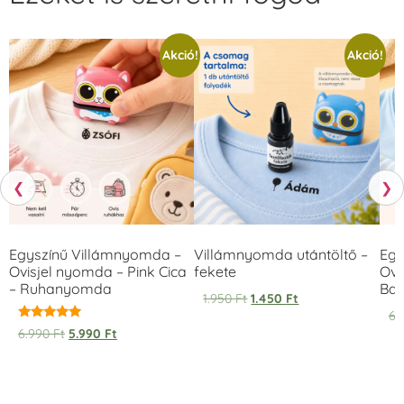
Akció!
Akció!
❮
❯
Egyszínű Villámnyomda –
Villámnyomda utántöltő –
Egy
Ovisjel nyomda – Pink Cica
fekete
Ovi
– Ruhanyomda
Bag
1.950
Ft
1.450
Ft
6.
Értékelés:
6.990
Ft
5.990
Ft
5.00
/ 5