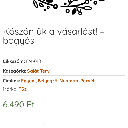
Köszönjük a vásárlást! –
bogyós
Cikkszám:
EM-010
Kategória:
Saját Terv
Címkék:
Egyedi
,
Bélyegző
,
Nyomda
,
Pecsét
Márka:
TSz
6.490
Ft