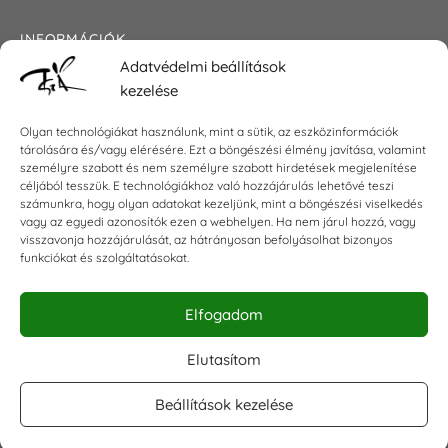
INFORMÁCIÓK
Adatvédelmi beállítások
Általános szerződési feltételek
kezelése
Adatkezelési tájékoztató
Impresszum
Olyan technológiákat használunk, mint a sütik, az eszközinformációk
tárolására és/vagy elérésére. Ezt a böngészési élmény javítása, valamint
személyre szabott és nem személyre szabott hirdetések megjelenítése
céljából tesszük. E technológiákhoz való hozzájárulás lehetővé teszi
KAPCSOLAT
számunkra, hogy olyan adatokat kezeljünk, mint a böngészési viselkedés
vagy az egyedi azonosítók ezen a webhelyen. Ha nem járul hozzá, vagy
visszavonja hozzájárulását, az hátrányosan befolyásolhat bizonyos
E-mail:
shop@torokszilvi.com
funkciókat és szolgáltatásokat.
Telefon: +36 30 6767872
Elfogadom
KÖZÖSSÉGI
Elutasítom
Beállítások kezelése
Facebook csoport