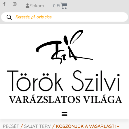
Fiókom
0
Ft
PECSÉT
/
SAJÁT TERV
/ KÖSZÖNJÜK A VÁSÁRLÁST! –