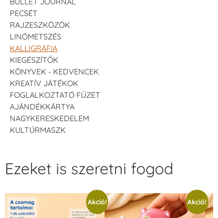
BULLET JOURNAL
PECSÉT
RAJZESZKÖZÖK
LINÓMETSZÉS
KALLIGRÁFIA
KIEGÉSZÍTŐK
KÖNYVEK - KEDVENCEK
KREATÍV JÁTÉKOK
FOGLALKOZTATÓ FÜZET
AJÁNDÉKKÁRTYA
NAGYKERESKEDELEM
KULTÚRMASZK
Ezeket is szeretni fogod
Akció!
Akció!