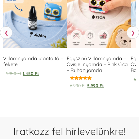
❮
❯
Villámnyomda utántöltő –
Egyszínű Villámnyomda –
Egy
fekete
Ovisjel nyomda – Pink Cica
Ovi
– Ruhanyomda
Bag
1.950
Ft
1.450
Ft
6.
Értékelés:
6.990
Ft
5.990
Ft
5.00
/ 5
Iratkozz fel hírlevelünkre!