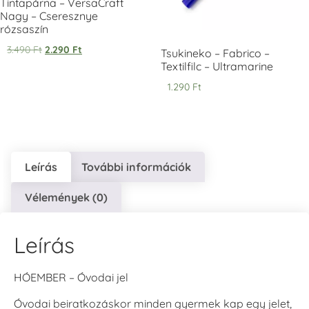
Tintapárna – VersaCraft
Nagy – Cseresznye
rózsaszín
3.490
Ft
2.290
Ft
VersaCraft
VersaCraft
VersaCraft
Tsukineko – Fabrico –
Tintapárna -
Tintapárna -
Tintapárna -
Textilfilc – Ultramarine
Éjkék
Ködszürke
Középkék
1.290
Ft
+1.380 Ft
+1.380 Ft
+790 Ft
Leírás
További információk
VersaCraft
VersaCraft
VersaCraft
Vélemények (0)
Tintapárna - Lila
Tintapárna -
Tintapárna -
Mentazöld
Rágógumi
+790 Ft
rózsaszín
+1.380 Ft
Leírás
+790 Ft
HÓEMBER – Óvodai jel
Óvodai beiratkozáskor minden gyermek kap egy jelet,