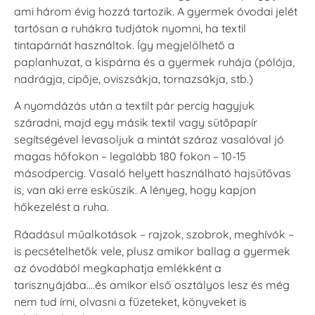
ami három évig hozzá tartozik. A gyermek óvodai jelét
tartósan a ruhákra tudjátok nyomni, ha textil
VersaCraft
VersaCraft
tintapárnát használtok. Így megjelölhető a
Tintapárna -
Tintapárna -
paplanhuzat, a kispárna és a gyermek ruhája (pólója,
Hidegszürke -
Vízkék
VersaCraft
nadrágja, cipője, oviszsákja, tornazsákja, stb.)
+790 Ft
+1.380 Ft
A nyomdázás után a textilt pár percig hagyjuk
száradni, majd egy másik textil vagy sütőpapír
segítségével levasoljuk a mintát száraz vasalóval jó
magas hőfokon – legalább 180 fokon – 10-15
másodpercig. Vasaló helyett használható hajsütővas
is, van aki erre esküszik. A lényeg, hogy kapjon
hőkezelést a ruha.
Ráadásul műalkotások – rajzok, szobrok, meghívók –
is pecsételhetők vele, plusz amikor ballag a gyermek
az óvodából megkaphatja emlékként a
tarisznyájába….és amikor első osztályos lesz és még
nem tud írni, olvasni a füzeteket, könyveket is