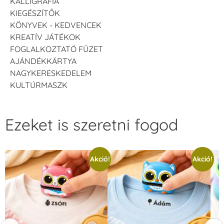
KALLIGRÁFIA
KIEGÉSZÍTŐK
KÖNYVEK - KEDVENCEK
KREATÍV JÁTÉKOK
FOGLALKOZTATÓ FÜZET
AJÁNDÉKKÁRTYA
NAGYKERESKEDELEM
KULTÚRMASZK
Ezeket is szeretni fogod
Akció!
Akció!