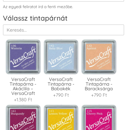
Az egyedi feliratot írd a fenti mezőbe.
Válassz tintapárnát
VersaCraft
VersaCraft
VersaCraft
Tintapárna -
Tintapárna -
Tintapárna -
Akáclila –
Babakék
Baracksárga
VersaCraft
+790 Ft
+790 Ft
+1.380 Ft