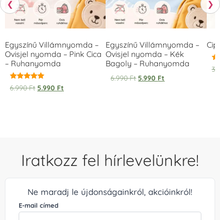
❮
❯
Egyszínű Villámnyomda –
Egyszínű Villámnyomda –
Cip
Ovisjel nyomda – Pink Cica
Ovisjel nyomda – Kék
– Ruhanyomda
Bagoly – Ruhanyomda
Ér
3.
5.
6.990
Ft
5.990
Ft
/ 
Értékelés:
6.990
Ft
5.990
Ft
5.00
/ 5
Iratkozz fel hírlevelünkre!
Ne maradj le újdonságainkról, akcióinkról!
E-mail címed