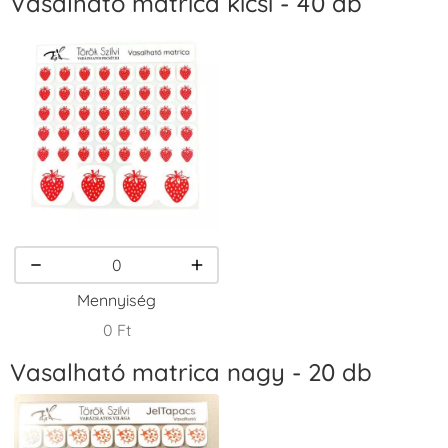
Vasalható matrica kicsi - 40 db
VersaCraft
VersaCraft
VersaCraft
Tintapárna -
Tintapárna -
Tintapárna -
Fekete
Fenyőzöld
Gránátalma
+1.380 Ft
+1.380 Ft
+790 Ft
VersaCraft
VersaCraft
VersaCraft
Tintapárna -
Tintapárna -
Tintapárna -
Homokbarna
Kiwizöld
Narancssárga
+1.380 Ft
+1.380 Ft
+1.380 Ft
Mennyiség
0 Ft
Vasalható matrica nagy - 20 db
VersaCraft
VersaCraft
VersaCraft