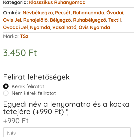
Kategória:
Klasszikus Ruhanyomda
Címkék:
Névbélyegző
,
Pecsét
,
Ruhanyomda
,
Óvodai
,
Ovis Jel
,
Ruhajelölő
,
Bélyegző
,
Ruhabélyegző
,
Textil
,
Óvodai Jel
,
Nyomda
,
Vasalható
,
Ovis Nyomda
Márka:
TSz
3.450
Ft
Felirat lehetőségek
Kérek feliratot
Nem kérek feliratot
Egyedi név a lenyomatra és a kocka
tetejére (+990 Ft)
*
+990 Ft