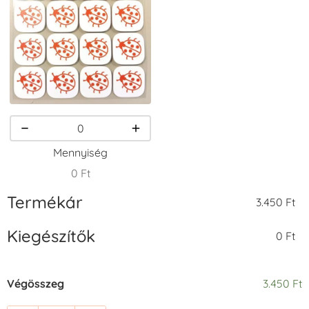
Tintapárna -
Tintapárna -
Tintapárna -
Orgonalila
Pipacspiros
Rózsaszín
+1.380 Ft
+1.380 Ft
+790 Ft
VersaCraft
VersaCraft
VersaCraft
Tintapárna -
Tintapárna -
Tintapárna -
Mennyiség
Smaragdzöld
Téglavörös
Üdezöld
+790 Ft
+1.380 Ft
+790 Ft
0 Ft
Termékár
3.450 Ft
Kiegészítők
0 Ft
VersaCraft
Tsukineko -
Tsukineko -
Végösszeg
3.450 Ft
Tintapárna -
VersaCraft
VersaCraft
Ultramarinkék
Tintapárna -
Tintapárna -