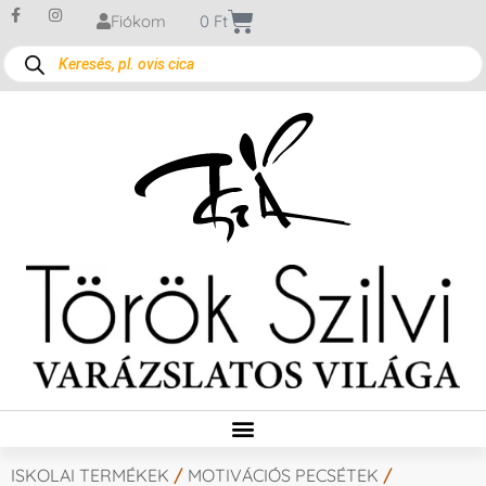
Fiókom
0
Ft
ISKOLAI TERMÉKEK
/
MOTIVÁCIÓS PECSÉTEK
/