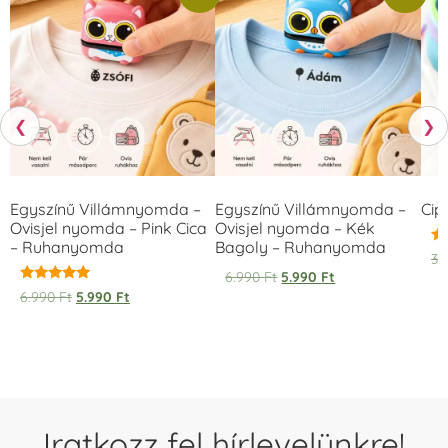
❮
❯
Egyszínű Villámnyomda –
Egyszínű Villámnyomda –
Cip
Ovisjel nyomda – Pink Cica
Ovisjel nyomda – Kék
– Ruhanyomda
Bagoly – Ruhanyomda
Ér
3.
5.
6.990
Ft
5.990
Ft
/ 
Értékelés:
6.990
Ft
5.990
Ft
5.00
/ 5
Iratkozz fel hírlevelünkre!