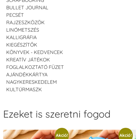
SCRAPBOOKING
BULLET JOURNAL
PECSÉT
RAJZESZKÖZÖK
LINÓMETSZÉS
KALLIGRÁFIA
KIEGÉSZÍTŐK
KÖNYVEK - KEDVENCEK
KREATÍV JÁTÉKOK
FOGLALKOZTATÓ FÜZET
AJÁNDÉKKÁRTYA
NAGYKERESKEDELEM
KULTÚRMASZK
Ezeket is szeretni fogod
Akció!
Akció!