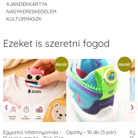
AJÁNDÉKKÁRTYA
NAGYKERESKEDELEM
KULTÚRMASZK
Ezeket is szeretni fogod
Akció!
Akció!
❮
❯
Egyszínű Villámnyomda –
Cipötty – 10 db (5 pár)
Egy