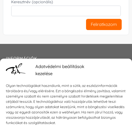
Keresztnév (opcionális)
Feliratkozom
INFORMÁCIÓK
Adatvédelmi beállítások
Általános szerződési feltételek
kezelése
Adatkezelési tájékoztató
Impresszum
Olyan technológiákat használunk, mint a sütik, az eszközinformációk
tárolására és/vagy elérésére. Ezt a böngészési élmény javítása, valamint
személyre szabott és nem személyre szabott hirdetések megjelenítése
céljából tesszük. E technológiákhoz való hozzájárulás lehetővé teszi
KAPCSOLAT
számunkra, hogy olyan adatokat kezeljünk, mint a böngészési viselkedés
vagy az egyedi azonosítók ezen a webhelyen. Ha nem járul hozzá, vagy
visszavonja hozzájárulását, az hátrányosan befolyásolhat bizonyos
E-mail:
shop@torokszilvi.com
funkciókat és szolgáltatásokat.
Telefon: +36 30 6767872