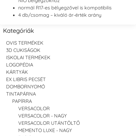
NIO bélyegzőkhöz
normál R17-es bélyegzővel is kompatibilis
4 db/csomag – kiváló ár-érték arány
Kategóriák
OVIS TERMÉKEK
3D CUKISÁGOK
ISKOLAI TERMÉKEK
LOGOPÉDIA
KÁRTYÁK
EX LIBRIS PECSÉT
DOMBORNYOMÓ
TINTAPÁRNA
PAPÍRRA
VERSACOLOR
VERSACOLOR - NAGY
VERSACOLOR UTÁNTÖLTŐ
MEMENTO LUXE - NAGY