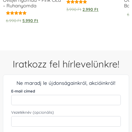
Ovisjel nyomda – Pink Cica
Ovi
– Ruhanyomda
Bag
Értékelés:
3.990
Ft
2.990
Ft
5.00
6.
/ 5
Értékelés:
6.990
Ft
5.990
Ft
5.00
/ 5
Iratkozz fel hírlevelünkre!
Ne maradj le újdonságainkról, akcióinkról!
E-mail címed
Vezetéknév (opcionális)