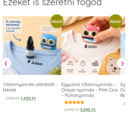
Ezeket is szeretni fogod
Akció!
Akció!
❮
❯
Villámnyomda utántöltő –
Egyszínű Villámnyomda –
Egy
fekete
Ovisjel nyomda – Pink Cica
Ovi
– Ruhanyomda
Bag
1.950
Ft
1.450
Ft
6.
Értékelés:
6.990
Ft
5.990
Ft
5.00
/ 5