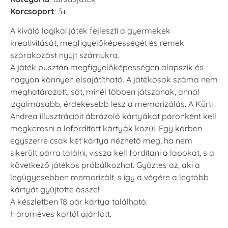
Korcsoport
: 3+
A kiváló logikai játék fejleszti a gyermekek
kreativitását, megfigyelőképességét és remek
szórakozást nyújt számukra.
A játék pusztán megfigyelőképességen alapszik és
nagyon könnyen elsajátítható. A játékosok száma nem
meghatározott, sőt, minél többen játszanak, annál
izgalmasabb, érdekesebb lesz a memorizálás. A Kürti
Andrea illusztrációit ábrázoló kártyákat páronként kell
megkeresni a lefordított kártyák közül. Egy körben
egyszerre csak két kártya nézhető meg, ha nem
sikerült párra találni, vissza kell fordítani a lapokat, s a
következő játékos próbálkozhat. Győztes az, aki a
legügyesebben memorizált, s így a végére a legtöbb
kártyát gyűjtötte össze!
A készletben 18 pár kártya található.
Hároméves kortól ajánlott.