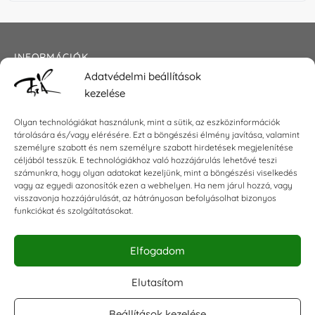
INFORMÁCIÓK
Adatvédelmi beállítások
Általános szerződési feltételek
kezelése
Adatkezelési tájékoztató
Impresszum
Olyan technológiákat használunk, mint a sütik, az eszközinformációk
tárolására és/vagy elérésére. Ezt a böngészési élmény javítása, valamint
személyre szabott és nem személyre szabott hirdetések megjelenítése
céljából tesszük. E technológiákhoz való hozzájárulás lehetővé teszi
KAPCSOLAT
számunkra, hogy olyan adatokat kezeljünk, mint a böngészési viselkedés
vagy az egyedi azonosítók ezen a webhelyen. Ha nem járul hozzá, vagy
visszavonja hozzájárulását, az hátrányosan befolyásolhat bizonyos
E-mail:
shop@torokszilvi.com
funkciókat és szolgáltatásokat.
Telefon: +36 30 6767872
Elfogadom
KÖZÖSSÉGI
Elutasítom
Beállítások kezelése