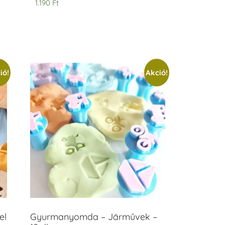
1.190
Ft
ió!
Akció!
el
Gyurmanyomda – Járművek –