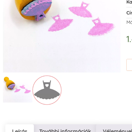
Ka
Cí
Má
1
Leírás
További információk
Vélemények