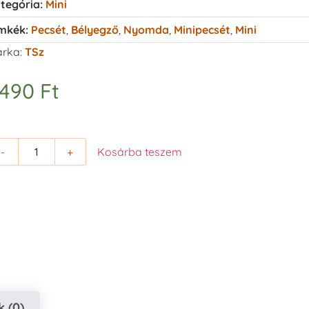
tegória:
Mini
mkék:
Pecsét
,
Bélyegző
,
Nyomda
,
Minipecsét
,
Mini
rka:
TSz
.490
Ft
-
+
Kosárba teszem
 (0)