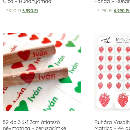
Cica – Ruhanyomda
Panda – Ruh
7.990
Ft
6.990
Ft
7.990
Ft
6.990
Ft
52 db 3,6×1,2cm átlátszó
Ruhára Vasalha
névmatrica – ceruzacímke
Matrica – 44 d