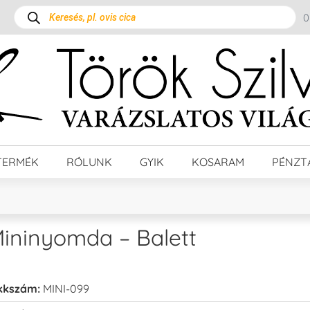
TERMÉK
RÓLUNK
GYIK
KOSARAM
PÉNZT
ininyomda – Balett
kkszám:
MINI-099