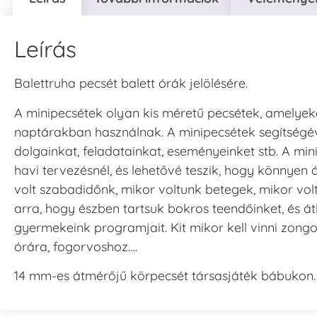
Leírás
Balettruha pecsét balett órák jelölésére.
A minipecsétek olyan kis méretű pecsétek, amelyeke
naptárakban használnak. A minipecsétek segítségév
dolgainkat, feladatainkat, eseményeinket stb. A mi
havi tervezésnél, és lehetővé teszik, hogy könnyen 
volt szabadidőnk, mikor voltunk betegek, mikor vol
arra, hogy észben tartsuk bokros teendőinket, és át
gyermekeink programjait. Kit mikor kell vinni zongo
órára, fogorvoshoz….
14 mm-es átmérőjű körpecsét társasjáték bábukon.