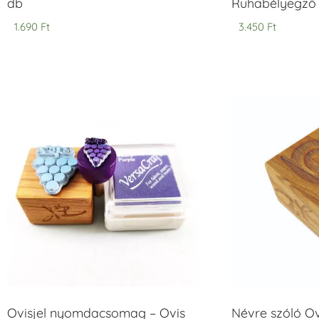
db
Ruhabélyegző 
1.690
Ft
3.450
Ft
Ovisjel nyomdacsomag – Ovis
Névre szóló O