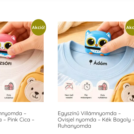
Akció!
Akc
ámnyomda –
Egyszínű Villámnyomda –
 – Pink Cica –
Ovisjel nyomda – Kék Bagoly 
Ruhanyomda