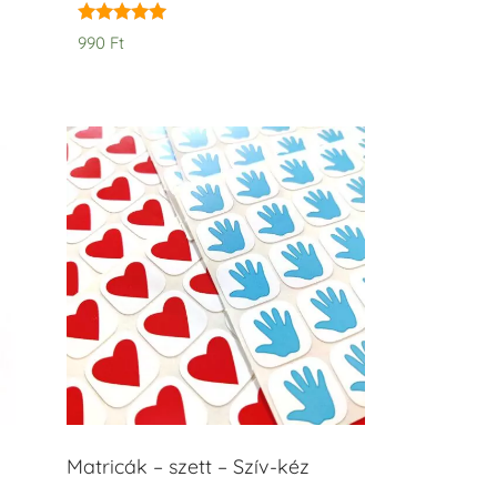
Értékelés:
990
Ft
5.00
/ 5
Matricák – szett – Szív-kéz