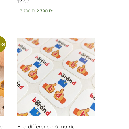
12 db
3.790
Ft
2.790
Ft
ió!
el
B–d differenciáló matrica –