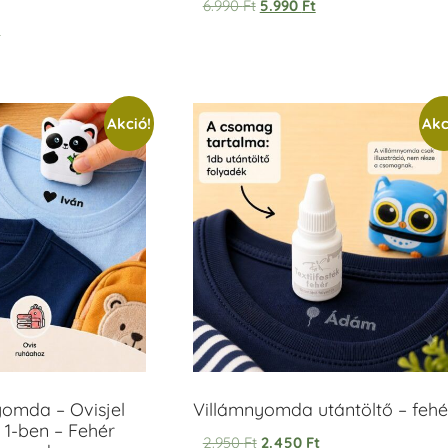
6.990
Ft
5.990
Ft
t
Akció!
Akc
yomda – Ovisjel
Villámnyomda utántöltő – fehé
 1-ben – Fehér
2.950
Ft
2.450
Ft