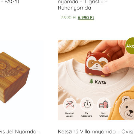
– FAGYI
nyomda – Tigrisfiú –
Ruhanyomda
7.990
Ft
6.990
Ft
Akc
vis Jel Nyomda –
Kétszínű Villámnyomda – Ovisj