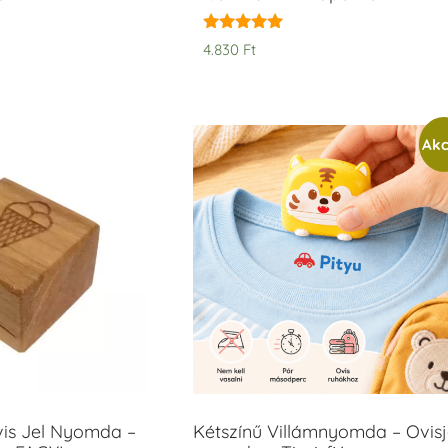
Értékelés:
4.830
Ft
5.00
/ 5
Akc
vis Jel Nyomda –
Kétszínű Villámnyomda – Ovisj