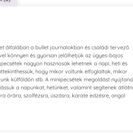
t általában a bullet journalokban és családi tervező
el könnyen és gyorsan jelölhetjük az ügyes-bajos
nipecsétek nagyon hasznosak lehetnek a napi, heti és
áttekinthessük, hogy mikor voltunk elfoglaltak, mikor
tunk külföldön stb. A minipecsétek megoldást nyújtan
lássuk a napunkat, hetünket, valamint segítenek átlátn
ra órára, szolfézsra, úszásra, karate edzésre, angol