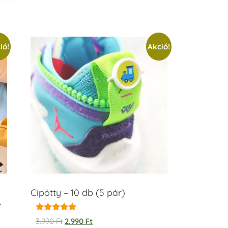
ió!
Akció!
Cipötty – 10 db (5 pár)
–
Értékelés:
3.990
Ft
2.990
Ft
5.00