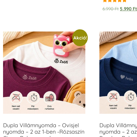
Értékelés:
6.990
Ft
5.990
F
5.00
/ 5
Akció!
Dupla Villámnyomda – Ovisjel
Dupla Villámn
nyomda – 2 az 1-ben -Rózsaszín
nyomda – 2 az