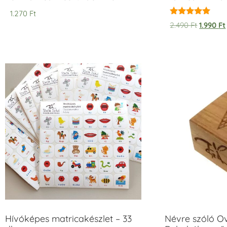
1.270
Ft
Értékelés:
2.490
Ft
1.990
Ft
5.00
/ 5
Hívóképes matricakészlet – 33
Névre szóló O