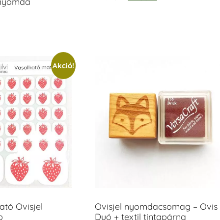
anyomda
Akció!
tó Ovisjel
Ovisjel nyomdacsomag – Ovis
b
Duó + textil tintapárna