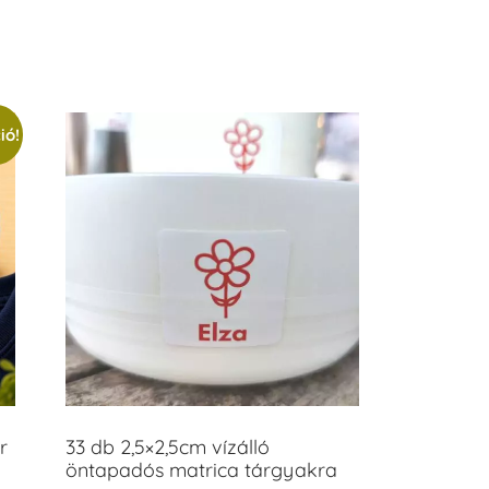
/ 5
ió!
r
33 db 2,5×2,5cm vízálló
öntapadós matrica tárgyakra