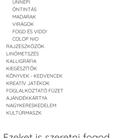
ÜNNEPI
ÖNTINTÁS
MADARAK
VIRÁGOK
FOGD ÉS VIDD!
COLOP NIO
RAJZESZKÖZÖK
LINÓMETSZÉS
KALLIGRÁFIA
KIEGÉSZÍTŐK
KÖNYVEK - KEDVENCEK
KREATÍV JÁTÉKOK
FOGLALKOZTATÓ FÜZET
AJÁNDÉKKÁRTYA
NAGYKERESKEDELEM
KULTÚRMASZK
Ezeket is szeretni fogod