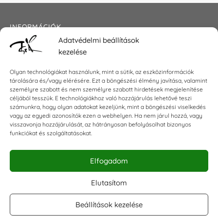
INFORMÁCIÓK
Adatvédelmi beállítások
Általános szerződési feltételek
kezelése
Adatkezelési tájékoztató
Impresszum
Olyan technológiákat használunk, mint a sütik, az eszközinformációk
tárolására és/vagy elérésére. Ezt a böngészési élmény javítása, valamint
személyre szabott és nem személyre szabott hirdetések megjelenítése
céljából tesszük. E technológiákhoz való hozzájárulás lehetővé teszi
KAPCSOLAT
számunkra, hogy olyan adatokat kezeljünk, mint a böngészési viselkedés
vagy az egyedi azonosítók ezen a webhelyen. Ha nem járul hozzá, vagy
visszavonja hozzájárulását, az hátrányosan befolyásolhat bizonyos
E-mail:
shop@torokszilvi.com
funkciókat és szolgáltatásokat.
Telefon: +36 30 6767872
Elfogadom
KÖZÖSSÉGI
Elutasítom
Beállítások kezelése
Facebook csoport