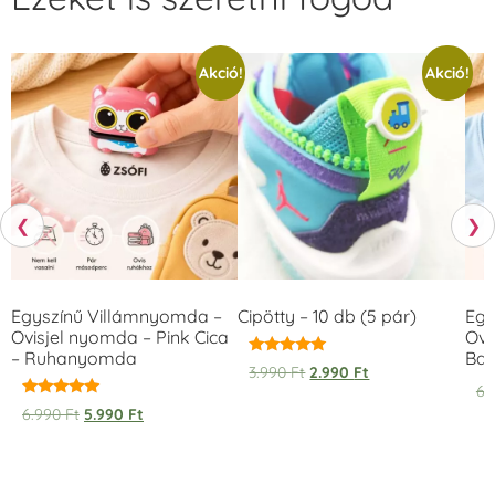
Akció!
Akció!
❮
❯
Egyszínű Villámnyomda –
Cipötty – 10 db (5 pár)
Egy
Ovisjel nyomda – Pink Cica
Ovi
– Ruhanyomda
Bag
Értékelés:
3.990
Ft
2.990
Ft
5.00
6.
/ 5
Értékelés:
6.990
Ft
5.990
Ft
5.00
/ 5