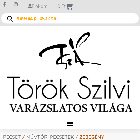
Fiókom
0
Ft
PECSÉT
/
MŰVTÖRI PECSÉTEK
/ ZEBEGÉNY