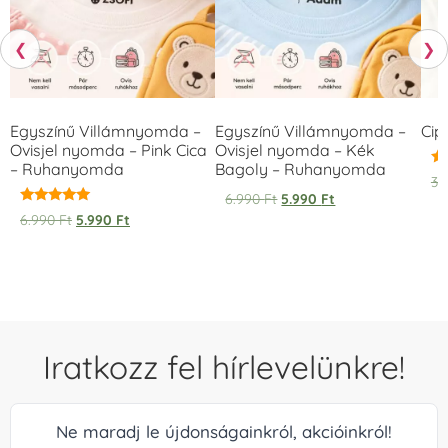
❮
❯
Egyszínű Villámnyomda –
Egyszínű Villámnyomda –
Cip
Ovisjel nyomda – Pink Cica
Ovisjel nyomda – Kék
– Ruhanyomda
Bagoly – Ruhanyomda
Ér
3.
5.
6.990
Ft
5.990
Ft
/ 
Értékelés:
6.990
Ft
5.990
Ft
5.00
/ 5
Iratkozz fel hírlevelünkre!
Ne maradj le újdonságainkról, akcióinkról!