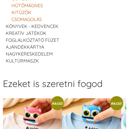
HŰTŐMÁGNES
KITŰZŐK
CSOMAGOLÁS
KÖNYVEK - KEDVENCEK
KREATÍV JÁTÉKOK
FOGLALKOZTATÓ FÜZET
AJÁNDÉKKÁRTYA
NAGYKERESKEDELEM
KULTÚRMASZK
Ezeket is szeretni fogod
Akció!
Akció!