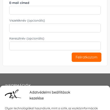
E-mail címed
Vezetéknév (opcionális)
Keresztnév (opcionális)
Feliratkozom
INFORMÁCIÓK
Adatvédelmi beállítások
Általános szerződési feltételek
kezelése
Adatkezelési tájékoztató
Impresszum
Olyan technológiákat használunk, mint a sütik, az eszközinformációk