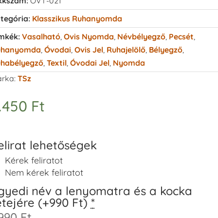
kkszám:
OVT-021
tegória:
Klasszikus Ruhanyomda
mkék:
Vasalható
,
Ovis Nyomda
,
Névbélyegző
,
Pecsét
,
uhanyomda
,
Óvodai
,
Ovis Jel
,
Ruhajelölő
,
Bélyegző
,
habélyegző
,
Textil
,
Óvodai Jel
,
Nyomda
rka:
TSz
.450
Ft
elirat lehetőségek
Kérek feliratot
Nem kérek feliratot
gyedi név a lenyomatra és a kocka
etejére (+990 Ft)
*
990 Ft