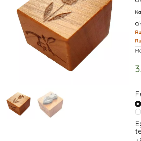
Ci
Ka
Cí
R
Ru
Má
3
F
E
t
+