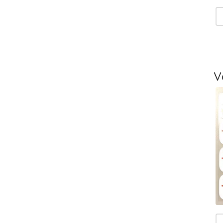
V
T
-
L
V
T
V
T
m