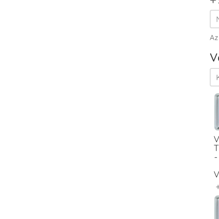
Az
V
V
T
-
V