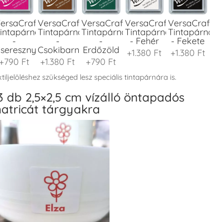
ersaCraft
VersaCraft
VersaCraft
VersaCraft
VersaCraft
intapárna
Tintapárna
Tintapárna
Tintapárna
Tintapárna
-
-
-
- Fehér
- Fekete
seresznyeszín
Csokibarna
Erdőzöld
+1.380 Ft
+1.380 Ft
+790 Ft
+1.380 Ft
+790 Ft
tiljelöléshez szükséged lesz speciális tintapárnára is.
3 db 2,5×2,5 cm vízálló öntapadós
atricát tárgyakra
ersaCraft
VersaCraft
VersaCraft
VersaCraft
VersaCraft
intapárna
Tintapárna
Tintapárna
Tintapárna
Tintapárna
-
-
-
-
-
enyőzöld
Gránátalma
Homokbarna
Kiwizöld
Narancssárg
+1.380 Ft
+790 Ft
+1.380 Ft
+1.380 Ft
+1.380 Ft
ersaCraft
VersaCraft
VersaCraft
VersaCraft
VersaCraft