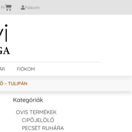
0
Ft
Fiókom
ÁR
FIÓKOM
Ő – TULIPÁN
Kategóriák
OVIS TERMÉKEK
CIPŐJELÖLŐ
PECSÉT RUHÁRA