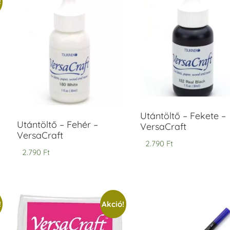
!
ersaCraft
VersaCraft
intapárna
Tintapárna
-
- Vízkék
idegszürke
+790 Ft
-
ersaCraft
+1.380 Ft
Utántöltő – Fekete –
Utántöltő – Fehér –
VersaCraft
VersaCraft
2.790
Ft
2.790
Ft
!
Akció!