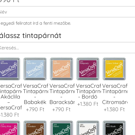
 egyedi feliratot írd a fenti mezőbe.
álassz tintapárnát
ersaCraft
VersaCraft
VersaCraft
VersaCraft
VersaCraft
intapárna
Tintapárna
Tintapárna
Tintapárna
Tintapárna
 Akáclila
-
-
- Bordó
-
–
Babakék
Baracksárga
Citromsárga
+1.380 Ft
ersaCraft
+790 Ft
+790 Ft
+1.380 Ft
+1.380 Ft