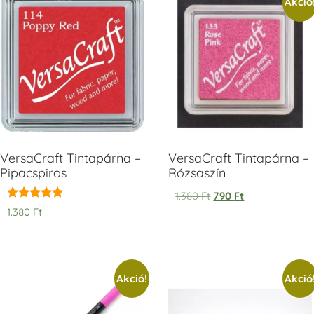
Akció
V
T
H
V
VersaCraft Tintapárna –
VersaCraft Tintapárna –
Pipacspiros
Rózsaszín
1.380
Ft
790
Ft
Értékelés:
1.380
Ft
5.00
/ 5
Akció!
Akció