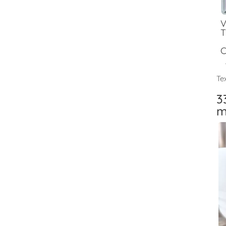
V
T
C
Tex
3
m
V
T
F
V