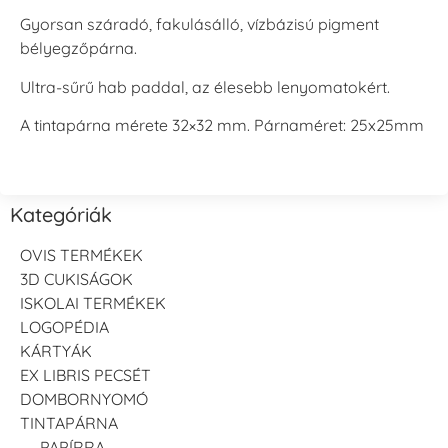
Gyorsan száradó, fakulásálló, vízbázisú pigment
bélyegzőpárna.
Ultra-sűrű hab paddal, az élesebb lenyomatokért.
A tintapárna mérete 32×32 mm. Párnaméret: 25x25mm
Kategóriák
OVIS TERMÉKEK
3D CUKISÁGOK
ISKOLAI TERMÉKEK
LOGOPÉDIA
KÁRTYÁK
EX LIBRIS PECSÉT
DOMBORNYOMÓ
TINTAPÁRNA
PAPÍRRA