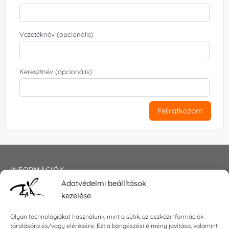
Vezetéknév (opcionális)
Keresztnév (opcionális)
Feliratkozom
INFORMÁCIÓK
Adatvédelmi beállítások
Általános szerződési feltételek
kezelése
Adatkezelési tájékoztató
Impresszum
Olyan technológiákat használunk, mint a sütik, az eszközinformációk
tárolására és/vagy elérésére. Ezt a böngészési élmény javítása, valamint