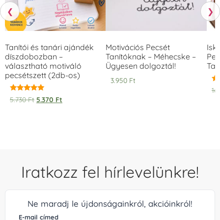
❮
❯
Tanítói és tanári ajándék
Motivációs Pecsét
Isk
díszdobozban –
Tanítóknak – Méhecske –
Pec
választható motiváló
Ügyesen dolgoztál!
Tan
pecsétszett (2db-os)
3.950
Ft
Ér
16
5.
Értékelés:
5.730
Ft
5.370
Ft
/ 
5.00
/ 5
Iratkozz fel hírlevelünkre!
Ne maradj le újdonságainkról, akcióinkról!
E-mail címed