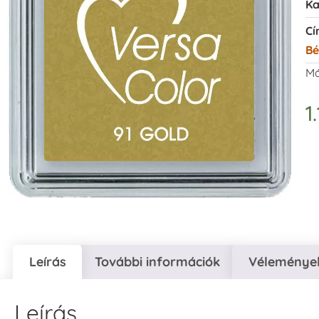
Ka
Cí
Bé
Má
1
Leírás
További információk
Vélemények
Leírás