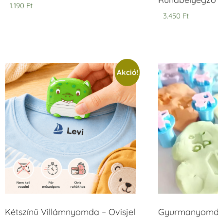
1.190
Ft
3.450
Ft
Akció!
Kétszínű Villámnyomda – Ovisjel
Gyurmanyomda