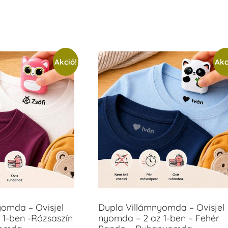
t
Akció!
Akc
yomda – Ovisjel
Dupla Villámnyomda – Ovisjel
 1-ben -Rózsaszín
nyomda – 2 az 1-ben – Fehér