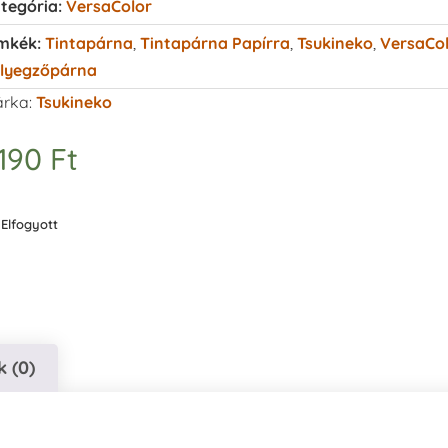
tegória:
VersaColor
mkék:
Tintapárna
,
Tintapárna Papírra
,
Tsukineko
,
VersaCo
lyegzőpárna
rka:
Tsukineko
.190
Ft
Elfogyott
 (0)