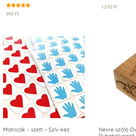
1.270
Ft
Értékelés:
990
Ft
5.00
/ 5
Matricák – szett – Szív-kéz
Névre szóló O
Ruhabélyegző 