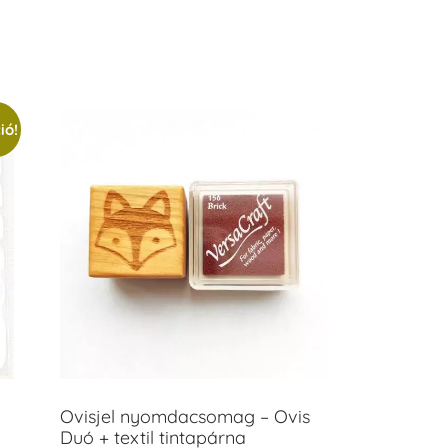
ió!
Ovisjel nyomdacsomag – Ovis
Duó + textil tintapárna