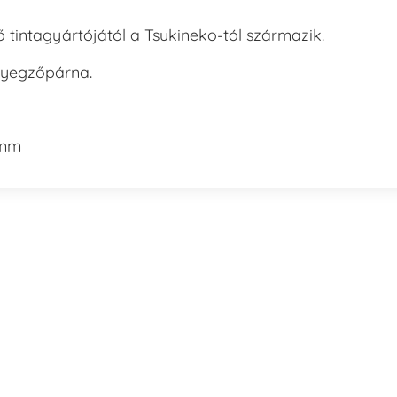
tintagyártójától a Tsukineko-tól származik.
élyegzőpárna.
5x25mm