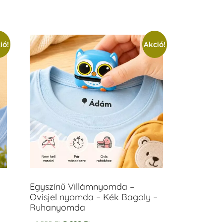
ió!
Akció!
Egyszínű Villámnyomda –
Ovisjel nyomda – Kék Bagoly –
Ruhanyomda