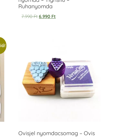
Ruhanyomda
7.990
Ft
6.990
Ft
ió!
Ovisjel nyomdacsomag – Ovis