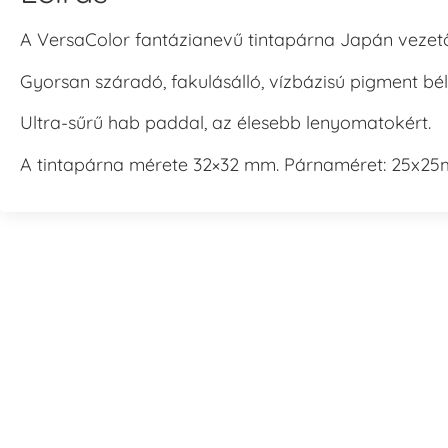
A VersaColor fantázianevű tintapárna Japán vezető 
Gyorsan száradó, fakulásálló, vízbázisú pigment b
Ultra-sűrű hab paddal, az élesebb lenyomatokért.
A tintapárna mérete 32×32 mm. Párnaméret: 2