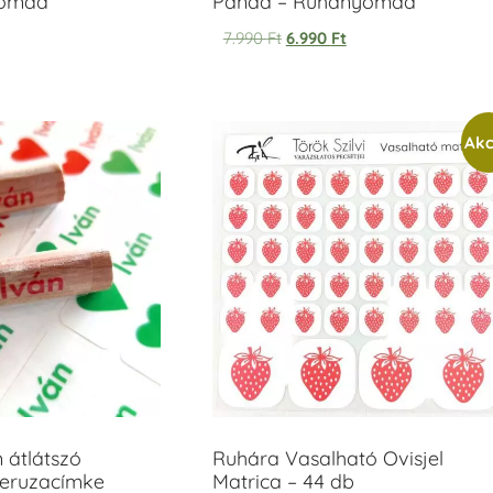
yomda
Panda – Ruhanyomda
7.990
Ft
6.990
Ft
Akc
m átlátszó
Ruhára Vasalható Ovisjel
ceruzacímke
Matrica – 44 db