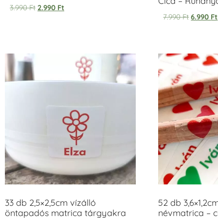
Cica – Ruhan
Értékelés:
3.990
Ft
2.990
Ft
5.00
7.990
Ft
6.990
Ft
/ 5
33 db 2,5×2,5cm vízálló
52 db 3,6×1,2c
öntapadós matrica tárgyakra
névmatrica – 