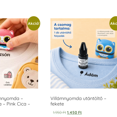
Akció!
Akc
ámnyomda –
Villámnyomda utántöltő –
 – Pink Cica –
fekete
1.950
Ft
1.450
Ft