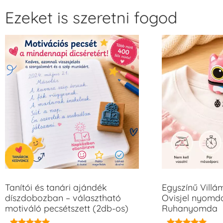
Ezeket is szeretni fogod
Tanítói és tanári ajándék
Egyszínű Vill
díszdobozban – választható
Ovisjel nyomda
motiváló pecsétszett (2db-os)
Ruhanyomda