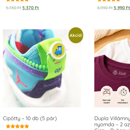
Értékelés:
Értékelés:
5.730
Ft
5.370
Ft
6.990
Ft
5.990
F
5.00
5.00
/ 5
/ 5
Akció!
Cipötty – 10 db (5 pár)
Dupla Villámn
nyomda – 2 az