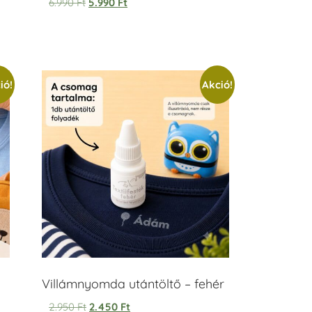
6.990
Ft
5.990
Ft
ió!
Akció!
Villámnyomda utántöltő – fehér
2.950
Ft
2.450
Ft