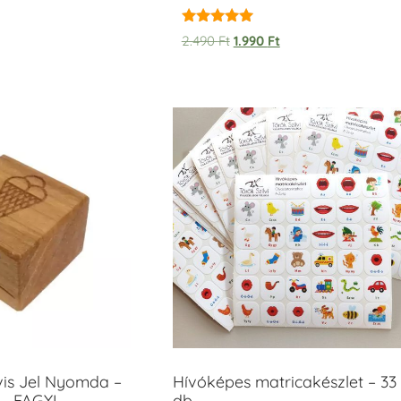
Értékelés:
2.490
Ft
1.990
Ft
5.00
/ 5
vis Jel Nyomda –
Hívóképes matricakészlet – 33
– FAGYI
db