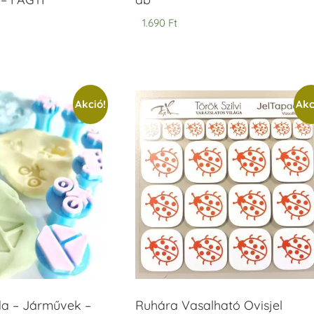
1.690
Ft
Akció!
Akc
 – Járművek –
Ruhára Vasalható Ovisjel