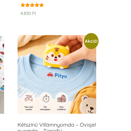
Értékelés:
4.830
Ft
5.00
/ 5
Akció!
Kétszínű Villámnyomda – Ovisjel
nyomda – Tigrisfiú –