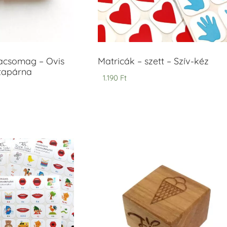
acsomag – Ovis
Matricák – szett – Szív-kéz
ntapárna
1.190
Ft