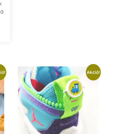
k
bá
ió!
Akció!