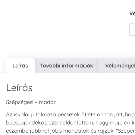
V
Leírás
További információk
Vélemények
Leírás
Szépséges! – madár
Az iskolai jutalmazó pecsétek ötlete onnan jött, ho
búcsúajándékot, ezért eldöntöttem, hogy majd én k
eszembe jobbnál jobb mondatok és rajzok. “Szépen do