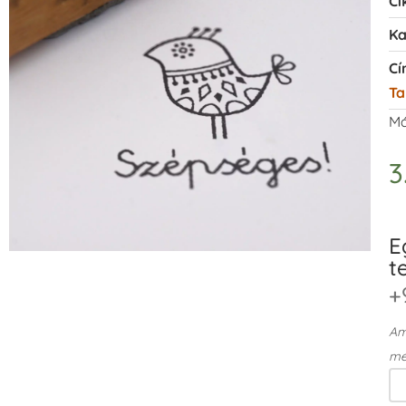
Ci
Ka
Cí
Ta
Má
3
E
t
+
Ame
me