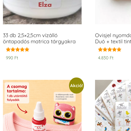
33 db 2,5×2,5cm vízálló
Ovisjel nyomd
öntapadós matrica tárgyakra
Duó + textil ti
Értékelés:
Értékelés:
990
Ft
4.830
Ft
5.00
5.00
/ 5
/ 5
Akció!