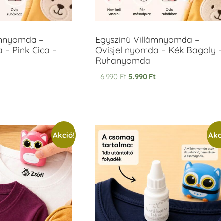
ámnyomda –
Egyszínű Villámnyomda –
 – Pink Cica –
Ovisjel nyomda – Kék Bagoly 
Ruhanyomda
6.990
Ft
5.990
Ft
t
Akció!
Akc