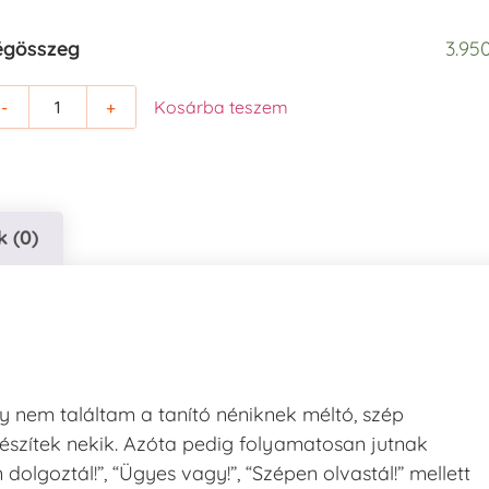
égösszeg
3.950
-
+
Kosárba teszem
 (0)
gy nem találtam a tanító néniknek méltó, szép
észítek nekik. Azóta pedig folyamatosan jutnak
lgoztál!”, “Ügyes vagy!”, “Szépen olvastál!” mellett