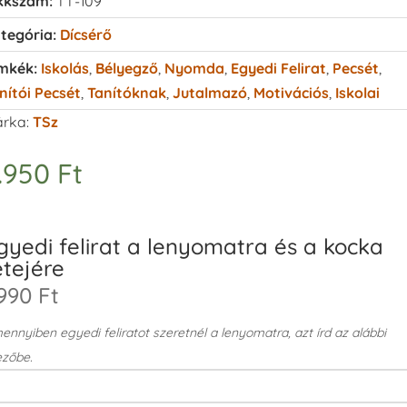
kkszám:
TT-109
tegória:
Dícsérő
mkék:
Iskolás
,
Bélyegző
,
Nyomda
,
Egyedi Felirat
,
Pecsét
,
nítói Pecsét
,
Tanítóknak
,
Jutalmazó
,
Motivációs
,
Iskolai
rka:
TSz
.950
Ft
gyedi felirat a lenyomatra és a kocka
etejére
990 Ft
nnyiben egyedi feliratot szeretnél a lenyomatra, azt írd az alábbi
zőbe.