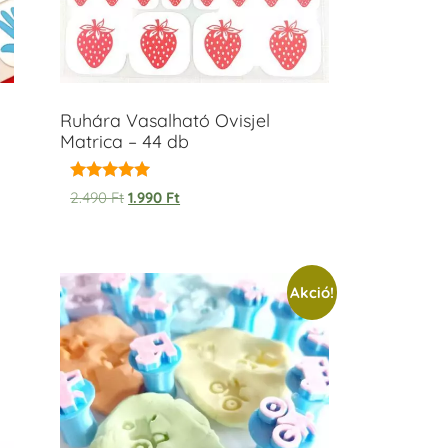
Ruhára Vasalható Ovisjel
Matrica – 44 db
Értékelés:
2.490
Ft
1.990
Ft
5.00
/ 5
Akció!