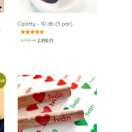
Cipötty – 10 db (5 pár)
–
Értékelés:
3.990
Ft
2.990
Ft
5.00
/ 5
ió!