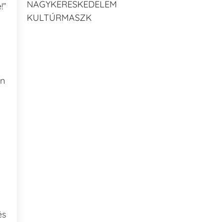
NAGYKERESKEDELEM
!”
KULTÚRMASZK
an
és