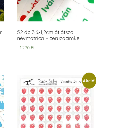
r
52 db 3,6×1,2cm átlátszó
névmatrica – ceruzacímke
1.270
Ft
Akció!