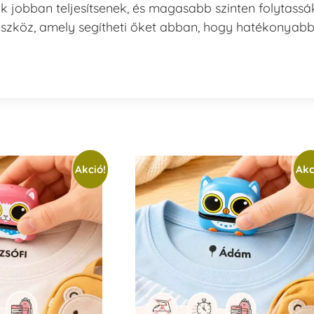
k jobban teljesítsenek, és magasabb szinten folytassá
eszköz, amely segítheti őket abban, hogy hatékonyab
Akció!
Akc