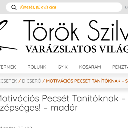
TERMÉK
RÓLUNK
GYIK
KOSARAM
PÉNZT
ECSÉTEK
/
DÍCSÉRŐ
/ MOTIVÁCIÓS PECSÉT TANÍTÓKNAK – S
otivációs Pecsét Tanítóknak –
zépséges! – madár