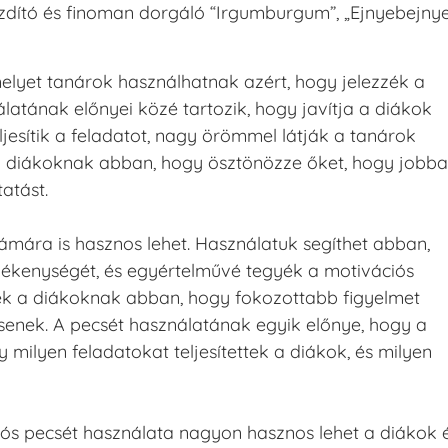
buzdító és finoman dorgáló “Irgumburgum”, „Ejnyebejnye
elyet tanárok használhatnak azért, hogy jelezzék a
latának előnyei közé tartozik, hogy javítja a diákok
eljesítik a feladatot, nagy örömmel látják a tanárok
t a diákoknak abban, hogy ösztönözze őket, hogy jobb
atást.
ámára is hasznos lehet. Használatuk segíthet abban,
vékenységét, és egyértelművé tegyék a motivációs
tnek a diákoknak abban, hogy fokozottabb figyelmet
tsenek. A pecsét használatának egyik előnye, hogy a
milyen feladatokat teljesítettek a diákok, és milyen
ós pecsét használata nagyon hasznos lehet a diákok 