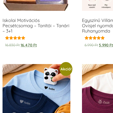
Iskolai Motivációs
Egyszínű Vill
Pecsétcsomag – Tanítói – Tanári
Ovisjel nyomda
– 3+1
Ruhanyomda
Értékelés:
Értékelés:
16.830
Ft
16.470
Ft
6.990
Ft
5.990
F
5.00
5.00
/ 5
/ 5
Akció!