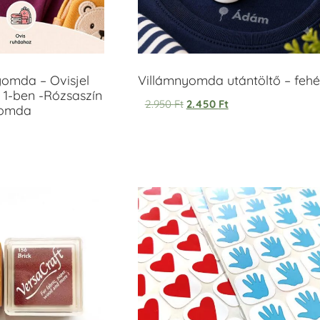
yomda – Ovisjel
Villámnyomda utántöltő – fehé
 1-ben -Rózsaszín
2.950
Ft
2.450
Ft
yomda