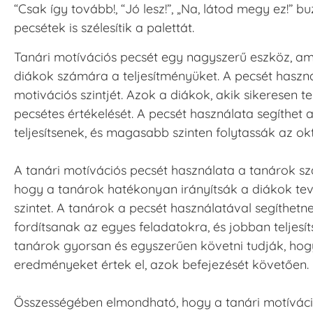
“Csak így tovább!, “Jó lesz!”, „Na, látod megy ez!” 
pecsétek is szélesítik a palettát.
Tanári motívációs pecsét egy nagyszerű eszköz, am
diákok számára a teljesítményüket. A pecsét haszná
motivációs szintjét. Azok a diákok, akik sikeresen t
pecsétes értékelését. A pecsét használata segíthe
teljesítsenek, és magasabb szinten folytassák az okt
A tanári motívációs pecsét használata a tanárok sz
hogy a tanárok hatékonyan irányítsák a diákok te
szintet. A tanárok a pecsét használatával segíthe
fordítsanak az egyes feladatokra, és jobban teljesí
tanárok gyorsan és egyszerűen követni tudják, hogy 
eredményeket értek el, azok befejezését követően.
Összességében elmondható, hogy a tanári motíváci